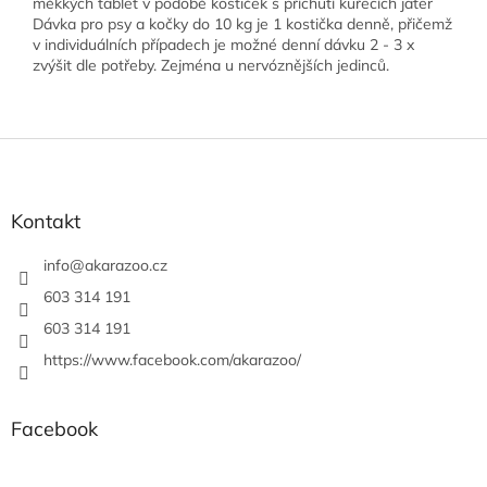
měkkých tablet v podobě kostiček s příchutí kuřecích jater
Dávka pro psy a kočky do 10 kg je 1 kostička denně, přičemž
v individuálních případech je možné denní dávku 2 - 3 x
zvýšit dle potřeby. Zejména u nervóznějších jedinců.
Z
á
p
a
Kontakt
t
í
info
@
akarazoo.cz
603 314 191
603 314 191
https://www.facebook.com/akarazoo/
Facebook