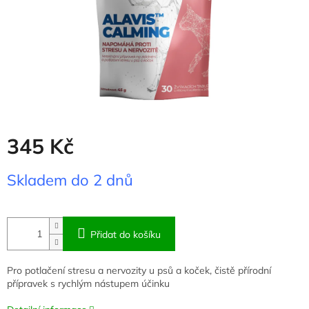
345 Kč
Měrná
Skladem do 2 dnů
cena:
Přidat do košíku
Pro potlačení stresu a nervozity u psů a koček, čistě přírodní
přípravek s rychlým nástupem účinku