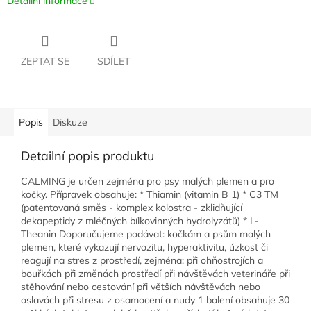
Detailní informace
ZEPTAT SE
SDÍLET
Popis
Diskuze
Detailní popis produktu
CALMING je určen zejména pro psy malých plemen a pro
kočky. Přípravek obsahuje: * Thiamin (vitamin B 1) * C3 TM
(patentovaná směs - komplex kolostra - zklidňující
dekapeptidy z mléčných bílkovinných hydrolyzátů) * L-
Theanin Doporučujeme podávat: kočkám a psům malých
plemen, které vykazují nervozitu, hyperaktivitu, úzkost či
reagují na stres z prostředí, zejména: při ohňostrojích a
bouřkách při změnách prostředí při návštěvách veterináře při
stěhování nebo cestování při větších návštěvách nebo
oslavách při stresu z osamocení a nudy 1 balení obsahuje 30