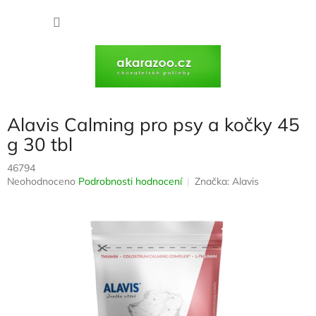
Přejít
na
NÁKU
obsah
KOŠÍK
Alavis Calming pro psy a kočky 45
g 30 tbl
46794
Průměrné
Neohodnoceno
Podrobnosti hodnocení
Značka:
Alavis
hodnocení
produktu
je
0,0
z
5
hvězdiček.