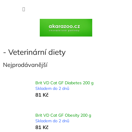
Přejít
na
NÁKU
obsah
KOŠÍK
- Veterinární diety
Nejprodávanější
Brit VD Cat GF Diabetes 200 g
Skladem do 2 dnů
81 Kč
Brit VD Cat GF Obesity 200 g
Skladem do 2 dnů
81 Kč