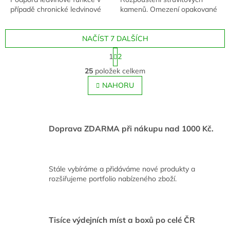
případě chronické ledvinové
kamenů. Omezení opakované
nedostatečnosti.
tvorby struvitových kamenů.
Onemocnění dolního
NAČÍST 7 DALŠÍCH
močového ústrojí koček.
S
1
2
t
O
r
25
položek celkem
v
á
l
NAHORU
n
á
k
o
d
v
a
á
c
Doprava ZDARMA při nákupu nad 1000 Kč.
n
í
í
p
r
v
Stále vybíráme a přidáváme nové produkty a
k
rozšiřujeme portfolio nabízeného zboží.
y
v
ý
p
Tisíce výdejních míst a boxů po celé ČR
i