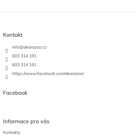
s
u
Z
á
p
a
Kontakt
t
í
info
@
akarazoo.cz
603 314 191
603 314 191
https://www.facebook.com/akarazoo/
Facebook
Informace pro vás
Kontakty