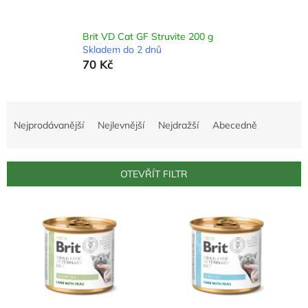
Brit VD Cat GF Struvite 200 g
Skladem do 2 dnů
70 Kč
Ř
a
Nejprodávanější
Nejlevnější
Nejdražší
Abecedně
z
e
n
OTEVŘÍT FILTR
í
p
V
r
ý
o
p
d
i
u
s
k
p
t
r
ů