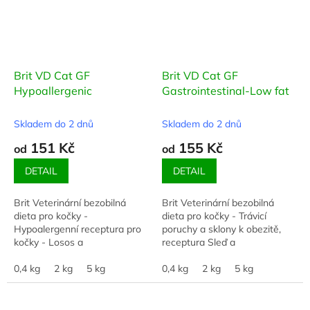
Brit VD Cat GF
Brit VD Cat GF
Hypoallergenic
Gastrointestinal-Low fat
Skladem do 2 dnů
Skladem do 2 dnů
151 Kč
155 Kč
od
od
DETAIL
DETAIL
Brit Veterinární bezobilná
Brit Veterinární bezobilná
dieta pro kočky -
dieta pro kočky - Trávicí
Hypoalergenní receptura pro
poruchy a sklony k obezitě,
kočky - Losos a
receptura Sleď a
hráchkompletní krmivo pro
hráchkompletní dietní krmivo
kočky určené ke zmírnění
0,4 kg
2 kg
5 kg
pro kočky - dlouhodobé řešení
0,4 kg
2 kg
5 kg
potravinových alergií
zažívacích problémů...