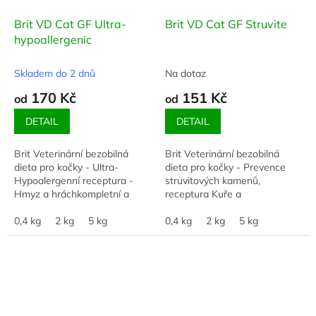
Brit VD Cat GF Ultra-
Brit VD Cat GF Struvite
hypoallergenic
Skladem do 2 dnů
Na dotaz
170 Kč
151 Kč
od
od
DETAIL
DETAIL
Brit Veterinární bezobilná
Brit Veterinární bezobilná
dieta pro kočky - Ultra-
dieta pro kočky - Prevence
Hypoalergenní receptura -
struvitových kamenů,
Hmyz a hráchkompletní a
receptura Kuře a
vyvážená hypoalergenní dieta
hráchkompletní dietní krmivo
s hmyzím proteinem pro kočky
0,4 kg
2 kg
5 kg
pro kočky - rozpouštění
0,4 kg
2 kg
5 kg
s alergií nebo...
struvitových krystalů a
kamenů,...