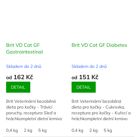
Brit VD Cat GF
Brit VD Cat GF Diabetes
Gastrointestinal
Skladem do 2 dnů
Skladem do 2 dnů
162 Kč
151 Kč
od
od
DETAIL
DETAIL
Brit Veterinární bezobilná
Brit Veterinární bezobilná
dieta pro kočky - Trávicí
dieta pro kočky - Cukrovka,
poruchy, receptura Sleď a
receptura pro kočky - Kuřecí a
hráchkompletní dietní krmivo
hráchkompletní dietní krmivo
pro kočky - podpora při léčbě
pro kočky - regulace zdrojů
chronické gastroenteritidy
0,4 kg
2 kg
5 kg
glukózy (Diabetes mellitus)
0,4 kg
2 kg
5 kg