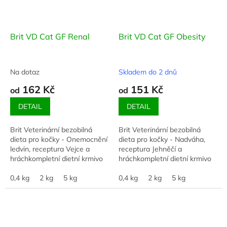
Brit VD Cat GF Renal
Brit VD Cat GF Obesity
Na dotaz
Skladem do 2 dnů
162 Kč
151 Kč
od
od
DETAIL
DETAIL
Brit Veterinární bezobilná
Brit Veterinární bezobilná
dieta pro kočky - Onemocnění
dieta pro kočky - Nadváha,
ledvin, receptura Vejce a
receptura Jehněčí a
hráchkompletní dietní krmivo
hráchkompletní dietní krmivo
pro kočky - podpora funkce
pro kočky - snížení nadměrné
ledvin v případě chronické
0,4 kg
2 kg
5 kg
tělesné hmotnosti
0,4 kg
2 kg
5 kg
ledvinové...