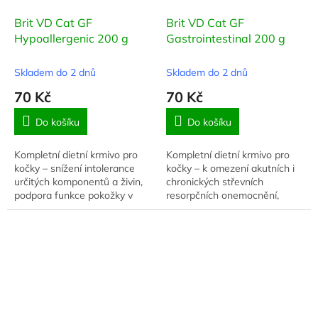
Brit VD Cat GF
Brit VD Cat GF
Hypoallergenic 200 g
Gastrointestinal 200 g
Skladem do 2 dnů
Skladem do 2 dnů
70 Kč
70 Kč
Do košíku
Do košíku
Kompletní dietní krmivo pro
Kompletní dietní krmivo pro
kočky – snížení intolerance
kočky – k omezení akutních i
určitých komponentů a živin,
chronických střevních
podpora funkce pokožky v
resorpčních onemocnění,
případě dermatózy a
vysoce stravitelné krmivo se
nadměrného vypadávání
zvýšeným obsahem sodíku a
chlupů.
draslíku.