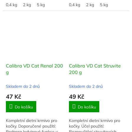
stresových reakcí a zklidnění
0,4 kg
2 kg
5 kg
kondice u kastrovaných koček
0,4 kg
2 kg
5 kg
koček
Calibra VD Cat Renal 200
Calibra VD Cat Struvite
g
200 g
Skladem do 2 dnů
Skladem do 2 dnů
47 Kč
49 Kč
Do košíku
Do košíku
Kompletní dietní krmivo pro
Kompletní dietní krmivo pro
kočky. Doporučené použití:
kočky. Účel použití:
Podpora ledvinové funkce v
Rozpouštění struvitových