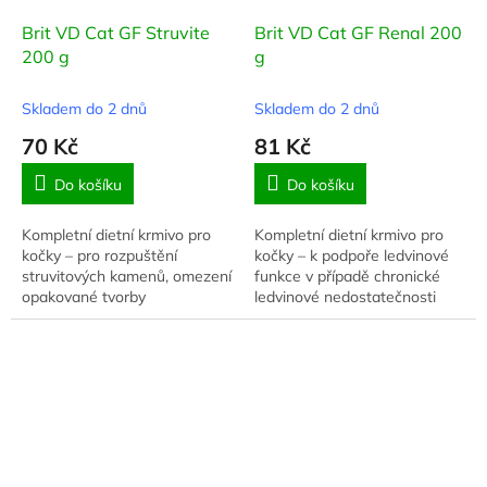
Brit VD Cat GF Struvite
Brit VD Cat GF Renal 200
200 g
g
Skladem do 2 dnů
Skladem do 2 dnů
70 Kč
81 Kč
Do košíku
Do košíku
Kompletní dietní krmivo pro
Kompletní dietní krmivo pro
kočky – pro rozpuštění
kočky – k podpoře ledvinové
struvitových kamenů, omezení
funkce v případě chronické
opakované tvorby
ledvinové nedostatečnosti
struvitových kamenů