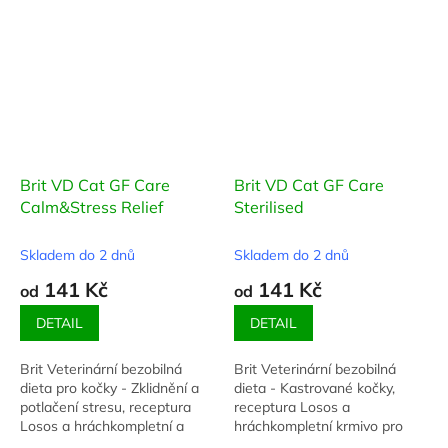
Brit VD Cat GF Care
Brit VD Cat GF Care
Calm&Stress Relief
Sterilised
Skladem do 2 dnů
Skladem do 2 dnů
141 Kč
141 Kč
od
od
DETAIL
DETAIL
Brit Veterinární bezobilná
Brit Veterinární bezobilná
dieta pro kočky - Zklidnění a
dieta - Kastrované kočky,
potlačení stresu, receptura
receptura Losos a
Losos a hráchkompletní a
hráchkompletní krmivo pro
vyvážená dieta pro potlačení
kontrolu hmotnosti a podporu