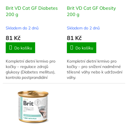
o
d
Brit VD Cat GF Diabetes
Brit VD Cat GF Obesity
u
200 g
200 g
k
t
Skladem do 2 dnů
Skladem do 2 dnů
ů
81 Kč
81 Kč
Do košíku
Do košíku
Kompletní dietní krmivo pro
Kompletní dietní krmivo pro
kočky – regulace zdrojů
kočky – pro snížení nadměrné
glukosy (Diabetes mellitus),
tělesné váhy nebo k udržování
kontrola postprandiální
váhy.
glykémie u koček léčených na
diabetes mellitus. Nízká
hladina mono- a...