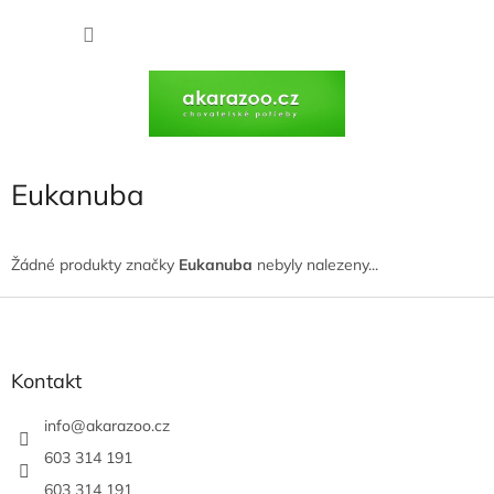
Přejít
na
NÁKU
obsah
KOŠÍK
Eukanuba
Žádné produkty značky
Eukanuba
nebyly nalezeny...
Z
á
p
a
Kontakt
t
í
info
@
akarazoo.cz
603 314 191
603 314 191