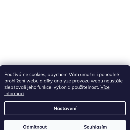
Náš FACEBOOK
AKČNÍ ZBOŽÍ
Používáme cookies, abychom Vám umožnili pohodlné
Tisíce výdejních míst po celé ČR
prohlížení webu a díky analýze provozu webu neustále
zlepšovali jeho funkce, výkon a použitelnost.
Více
informací
Vytvořil Shoptet
Nastavení
Copyright 2026
akarazoo.cz
. Všechna práva vyhrazena.
Upravit
Odmítnout
Souhlasím
nastavení cookies