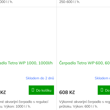
00 l / h.
250-600 l / h.
adlo Tetra WP 1000, 1000l/h
Čerpadlo Tetra WP 600, 60
Skladem do 2 dnů
Skladem 
Do košíku
Do
 Kč
608 Kč
é akvarijní čerpadlo s regulací
Výkonné akvarijní čerpadlo s reg
u. Výkon: 1000 l / h.
průtoku. Výkon: 600 l / h.