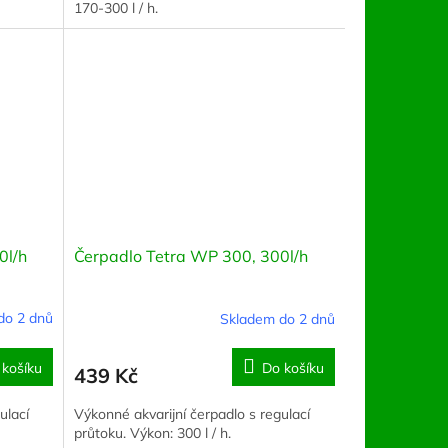
170-300 l / h.
0l/h
Čerpadlo Tetra WP 300, 300l/h
do 2 dnů
Skladem do 2 dnů
 košíku
Do košíku
439 Kč
ulací
Výkonné akvarijní čerpadlo s regulací
průtoku. Výkon: 300 l / h.