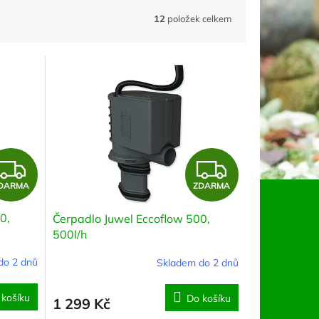
12
položek celkem
Z
Z
DARMA
ZDARMA
D
D
0,
Čerpadlo Juwel Eccoflow 500,
A
A
500l/h
R
R
do 2 dnů
Skladem do 2 dnů
M
M
 košíku
Do košíku
1 299 Kč
A