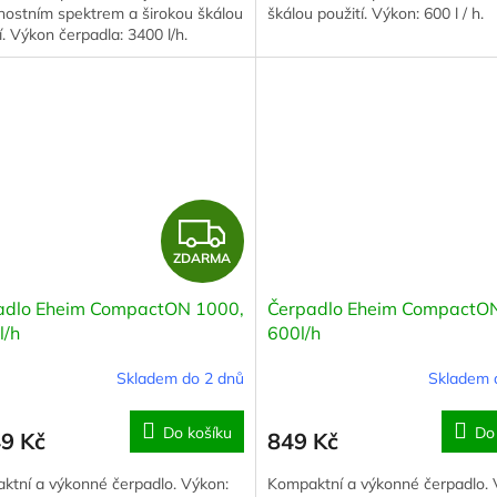
nostním spektrem a širokou škálou
škálou použití. Výkon: 600 l / h.
í. Výkon čerpadla: 3400 l/h.
Z
ZDARMA
D
adlo Eheim CompactON 1000,
Čerpadlo Eheim CompactON
A
l/h
600l/h
R
Skladem do 2 dnů
Skladem 
M
Do košíku
Do
49 Kč
849 Kč
A
ktní a výkonné čerpadlo. Výkon:
Kompaktní a výkonné čerpadlo. 