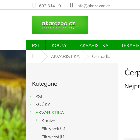
Přejít
603 314 191
info@akarazoo.cz
na
obsah
PSI
KOČKY
AKVARISTIKA
TERARIS
Domů
AKVARISTIKA
Čerpadla
P
Čer
o
Přeskočit
s
Kategorie
kategorie
Nejp
t
r
PSI
a
KOČKY
n
AKVARISTIKA
n
í
Krmiva
p
Filtry vnitřní
a
Filtry vnější