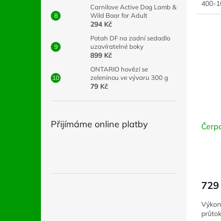
400-10
Carnilove Active Dog Lamb &
Wild Boar for Adult
294 Kč
Potah DF na zadní sedadlo
uzavíratelné boky
899 Kč
ONTARIO hovězí se
zeleninou ve vývaru 300 g
79 Kč
Přijímáme online platby
Čerp
729
Výkonn
průtok