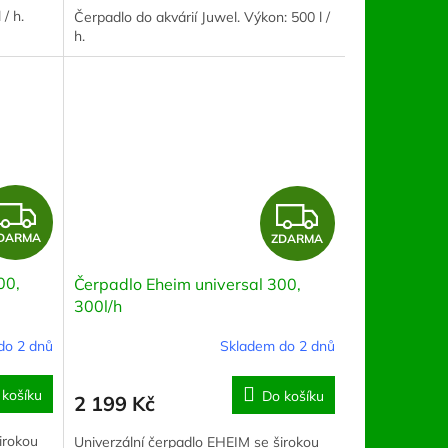
A
/ h.
Čerpadlo do akvárií Juwel. Výkon: 500 l /
h.
Z
Z
DARMA
ZDARMA
D
D
00,
Čerpadlo Eheim universal 300,
A
A
300l/h
R
R
do 2 dnů
Skladem do 2 dnů
M
M
 košíku
Do košíku
2 199 Kč
A
A
irokou
Univerzální čerpadlo EHEIM se širokou