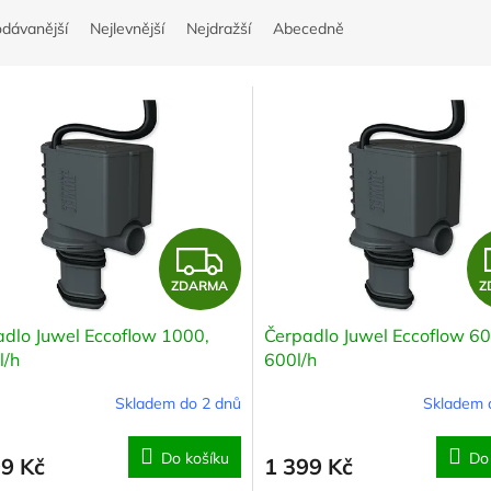
odávanější
Nejlevnější
Nejdražší
Abecedně
Z
ZDARMA
Z
D
dlo Juwel Eccoflow 1000,
Čerpadlo Juwel Eccoflow 60
A
l/h
600l/h
R
Skladem do 2 dnů
Skladem 
M
Do košíku
Do
99 Kč
1 399 Kč
A