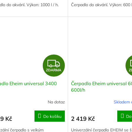
lo do akvárií. Výkon: 1000 l / h.
Čerpadlo do akvárií. Výkon: 600 l 
Z
ZDARMA
Z
D
adlo Eheim universal 3400
Čerpadlo Eheim universal 6
A
600l/h
R
Na dotaz
Skladem 
M
Do košíku
Do
99 Kč
2 419 Kč
A
zální čerpadlo s velkým
Univerzální čerpadlo EHEIM se š