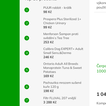
výkon
použit
PUUR rabbit - králík
98 Kč
Prospera Plus Sterilized 1+
Chicken Urinary
99 Kč
Menforsan Šampon proti
svědění s Tea Tree
253 Kč
Calibra Dog EXPERT+ Adult
Small Sens.&Derma
246 Kč
Ontario Adult All Breeds
Čerp
Monoprotein Tuna & Sweet
1000
Potatoes
169 Kč
Pochoutka mrazem sušené
kuře 120 g
198 Kč
1 0
Filtr FLUVAL 207 vnější
3 288 Kč
Kompa