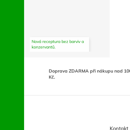
Nová receptura bez barviv a
konzervantů.
Doprava ZDARMA při nákupu nad 10
Kč.
Z
á
p
a
t
Kontakt
í