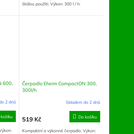
škálou použití. Výkon: 300 l / h.
 600,
Čerpadlo Eheim CompactON 300,
300l/h
do 2 dnů
Skladem do 2 dnů
 košíku
Do košíku
519 Kč
Výkon:
Kompaktní a výkonné čerpadlo. Výkon: