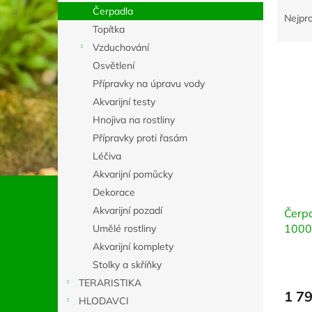
Ř
n
Čerpadla
a
e
Nejpr
Topítka
z
l
e
Vzduchování
V
n
Osvětlení
ý
í
Přípravky na úpravu vody
p
p
Akvarijní testy
i
r
Hnojiva na rostliny
s
o
p
d
Přípravky proti řasám
r
u
Léčiva
o
k
Akvarijní pomůcky
d
t
Dekorace
u
ů
Akvarijní pozadí
Čerpa
k
1000
t
Umělé rostliny
ů
Akvarijní komplety
Stolky a skříňky
TERARISTIKA
1 7
HLODAVCI