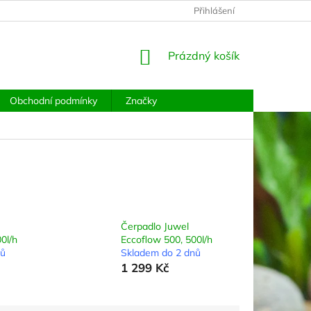
PODMÍNKY OCHRANY OSOBNÍCH ÚDAJŮ
Přihlášení
MOJE OBJEDNÁVKA
NÁKUPNÍ
Prázdný košík
KOŠÍK
Obchodní podmínky
Značky
Čerpadlo Juwel
0l/h
Eccoflow 500, 500l/h
nů
Skladem do 2 dnů
1 299 Kč