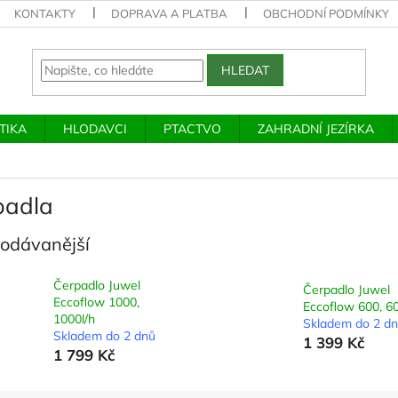
KONTAKTY
DOPRAVA A PLATBA
OBCHODNÍ PODMÍNKY
HLEDAT
TIKA
HLODAVCI
PTACTVO
ZAHRADNÍ JEZÍRKA
padla
rodávanější
Čerpadlo Juwel
Čerpadlo Juwel
Eccoflow 1000,
Eccoflow 600, 60
1000l/h
Skladem do 2 d
Skladem do 2 dnů
1 399 Kč
1 799 Kč