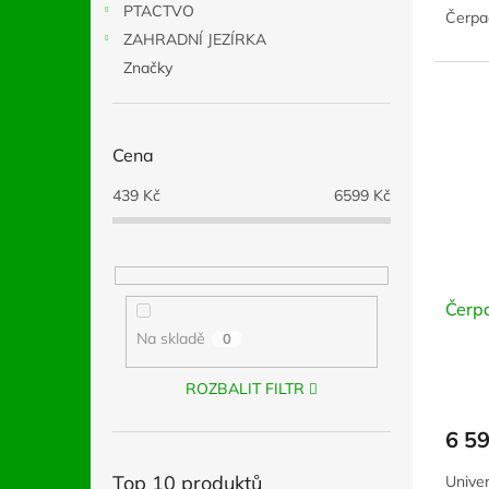
PTACTVO
Čerpad
ZAHRADNÍ JEZÍRKA
Značky
Cena
439
Kč
6599
Kč
Čerp
Na skladě
0
ROZBALIT FILTR
6 5
Top 10 produktů
Univer