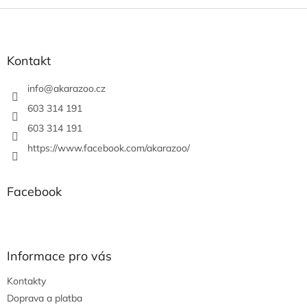
v
l
Z
á
á
d
p
a
a
Kontakt
c
t
í
í
info
@
akarazoo.cz
p
r
603 314 191
v
603 314 191
k
y
https://www.facebook.com/akarazoo/
v
ý
p
Facebook
i
s
u
Informace pro vás
Kontakty
Doprava a platba