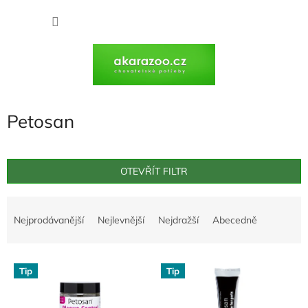
Přejít
na
NÁKU
obsah
KOŠÍK
Petosan
OTEVŘÍT FILTR
Ř
a
Nejprodávanější
Nejlevnější
Nejdražší
Abecedně
z
e
V
n
Tip
Tip
ý
í
p
p