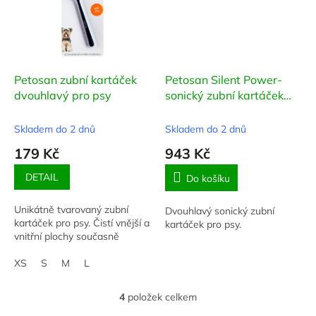
Petosan zubní kartáček
Petosan Silent Power-
dvouhlavý pro psy
sonický zubní kartáček
pro psy
Skladem do 2 dnů
Skladem do 2 dnů
179 Kč
943 Kč
DETAIL
Do košíku
Unikátně tvarovaný zubní
Dvouhlavý sonický zubní
kartáček pro psy. Čistí vnější a
kartáček pro psy.
vnitřní plochy současně
XS
S
M
L
4
položek celkem
O