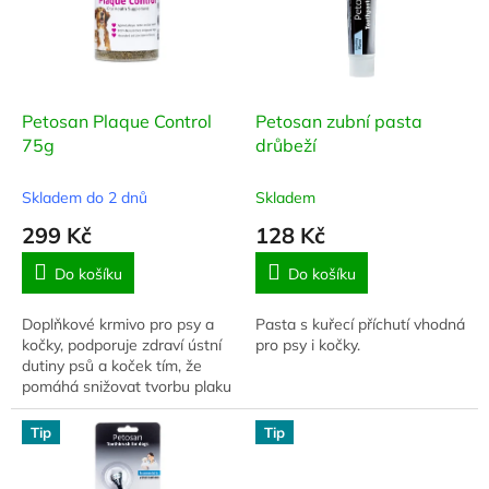
i
r
s
o
p
d
r
u
o
k
d
t
Petosan Plaque Control
Petosan zubní pasta
u
ů
75g
drůbeží
k
t
Skladem do 2 dnů
Skladem
ů
299 Kč
128 Kč
Do košíku
Do košíku
Doplňkové krmivo pro psy a
Pasta s kuřecí příchutí vhodná
kočky, podporuje zdraví ústní
pro psy i kočky.
dutiny psů a koček tím, že
pomáhá snižovat tvorbu plaku
a zubního kamene a zlepšuje
zápach z tlamy.
Tip
Tip