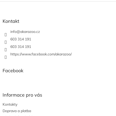
Z
á
p
a
Kontakt
t
í
info
@
akarazoo.cz
603 314 191
603 314 191
https://www.facebook.com/akarazoo/
Facebook
Informace pro vás
Kontakty
Doprava a platba