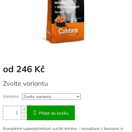
od
246 Kč
Měrná
Zvolte variantu
cena:
Varianta
Přidat do košíku
Kompletní superprémiové suché krmivo - receptura s lososem a