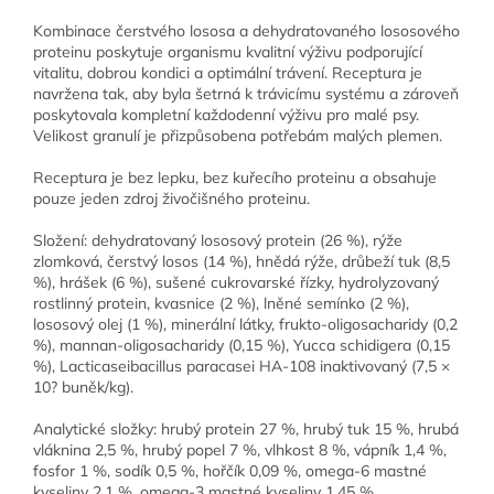
Kombinace čerstvého lososa a dehydratovaného lososového
proteinu poskytuje organismu kvalitní výživu podporující
vitalitu, dobrou kondici a optimální trávení. Receptura je
navržena tak, aby byla šetrná k trávicímu systému a zároveň
poskytovala kompletní každodenní výživu pro malé psy.
Velikost granulí je přizpůsobena potřebám malých plemen.
Receptura je bez lepku, bez kuřecího proteinu a obsahuje
pouze jeden zdroj živočišného proteinu.
Složení: dehydratovaný lososový protein (26 %), rýže
zlomková, čerstvý losos (14 %), hnědá rýže, drůbeží tuk (8,5
%), hrášek (6 %), sušené cukrovarské řízky, hydrolyzovaný
rostlinný protein, kvasnice (2 %), lněné semínko (2 %),
lososový olej (1 %), minerální látky, frukto-oligosacharidy (0,2
%), mannan-oligosacharidy (0,15 %), Yucca schidigera (0,15
%), Lacticaseibacillus paracasei HA-108 inaktivovaný (7,5 ×
10? buněk/kg).
Analytické složky: hrubý protein 27 %, hrubý tuk 15 %, hrubá
vláknina 2,5 %, hrubý popel 7 %, vlhkost 8 %, vápník 1,4 %,
fosfor 1 %, sodík 0,5 %, hořčík 0,09 %, omega-6 mastné
kyseliny 2,1 %, omega-3 mastné kyseliny 1,45 %.