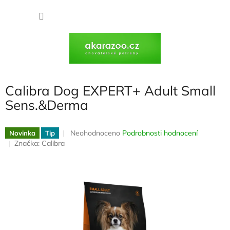
Přejít
na
NÁKU
obsah
KOŠÍK
Calibra Dog EXPERT+ Adult Small
Sens.&Derma
Průměrné
Neohodnoceno
Podrobnosti hodnocení
Novinka
Tip
hodnocení
Značka:
Calibra
produktu
je
0,0
z
5
hvězdiček.