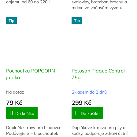
objemu od 60 do 220 l.
svaloviny, brambor, hrachu a
mrkve ve voňavém vývaru
Tip
Tip
Pochoutka POPCORN
Petosan Plaque Control
jablko
75g
Na dotaz
Skladem do 2 dnů
79 Kč
299 Kč
Do košíku
Do košíku
Doplněk stravy pro hlodavce.
Doplňkové krmivo pro psy a
Podávejte 3 – 5 pochoutek
kočky, podporuje zdraví ústní