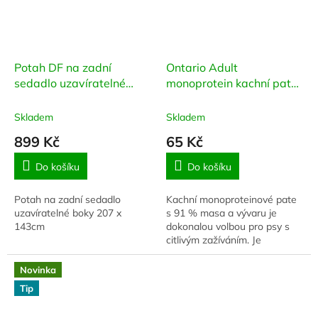
Potah DF na zadní
Ontario Adult
sedadlo uzavíratelné
monoprotein kachní pate
boky
s dýní 400g
Skladem
Skladem
899 Kč
65 Kč
Do košíku
Do košíku
Potah na zadní sedadlo
Kachní monoproteinové pate
uzavíratelné boky 207 x
s 91 % masa a vývaru je
143cm
dokonalou volbou pro psy s
citlivým zažíváním. Je
obohacena o dýni, která
podporuje imunitu a lesklou
Novinka
srst. Výživná, chutná a...
Tip