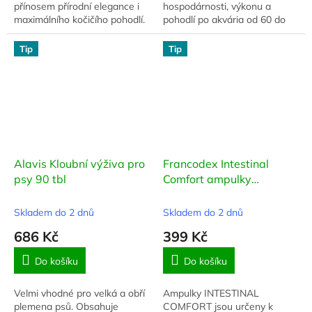
přínosem přírodní elegance i
hospodárnosti, výkonu a
maximálního kočičího pohodlí.
pohodlí po akvária od 60 do
Je tvořeno z kmen
130 l.
skutečného hruškového
Tip
Tip
stromu
Alavis Kloubní výživa pro
Francodex Intestinal
psy 90 tbl
Comfort ampulky
pes,štěně 18x1ml
Skladem do 2 dnů
Skladem do 2 dnů
686 Kč
399 Kč
Do košíku
Do košíku
Velmi vhodné pro velká a obří
Ampulky INTESTINAL
plemena psů. Obsahuje
COMFORT jsou určeny k