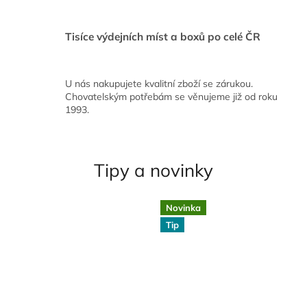
e
m
Tisíce výdejních míst a boxů po celé ČR
o
b
U nás nakupujete kvalitní zboží se zárukou.
c
Chovatelským potřebám se věnujeme již od roku
h
1993.
o
d
ě
Tipy a novinky
Novinka
Tip