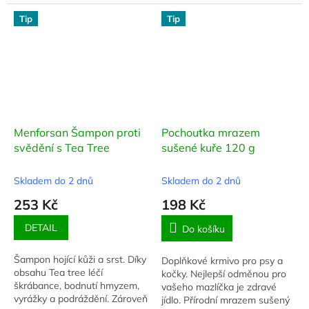
Tip
Tip
Menforsan Šampon proti
Pochoutka mrazem
svědění s Tea Tree
sušené kuře 120 g
Skladem do 2 dnů
Skladem do 2 dnů
253 Kč
198 Kč
DETAIL
Do košíku
Šampon hojící kůži a srst. Díky
Doplňkové krmivo pro psy a
obsahu Tea tree léčí
kočky. Nejlepší odměnou pro
škrábance, bodnutí hmyzem,
vašeho mazlíčka je zdravé
vyrážky a podráždění. Zároveň
jídlo. Přírodní mrazem sušený