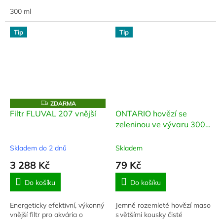
odstraňuje svědění a
pamlsek
hydratuje pokožku.
300 ml
Tip
Tip
Z
ZDARMA
D
Filtr FLUVAL 207 vnější
ONTARIO hovězí se
A
zeleninou ve vývaru 300
R
M
g
A
Skladem do 2 dnů
Skladem
3 288 Kč
79 Kč
Do košíku
Do košíku
Energeticky efektivní, výkonný
Jemně rozemleté hovězí maso
vnější filtr pro akvária o
s většími kousky čisté