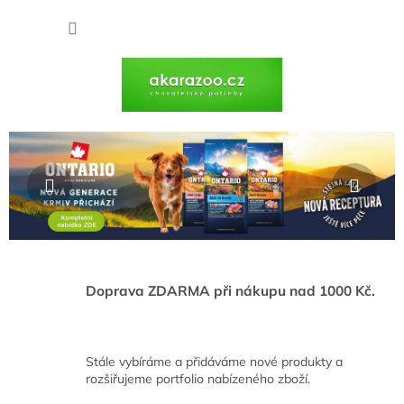
Přejít
na
NÁKU
obsah
KOŠÍK
V
Předchozí
Násl
í
t
e
j
t
e
Doprava ZDARMA při nákupu nad 1000 Kč.
v
n
Stále vybíráme a přidáváme nové produkty a
a
rozšiřujeme portfolio nabízeného zboží.
š