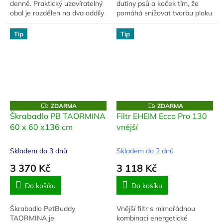
denně. Praktický uzavíratelný
dutiny psů a koček tím, že
obal je rozdělen na dva oddíly
pomáhá snižovat tvorbu plaku
(popcorn + sušené jablko).
a zubního kamene a zlepšuje
Složení: popcorn, sušené
zápach z tlamy.
Tip
Tip
jablko....
Z
Z
ZDARMA
ZDARMA
D
D
Škrabadlo PB TAORMINA
Filtr EHEIM Ecco Pro 130
A
A
60 x 60 x136 cm
vnější
R
R
M
M
A
A
Skladem do 3 dnů
Skladem do 2 dnů
3 370 Kč
3 118 Kč
Do košíku
Do košíku
Škrabadlo PetBuddy
Vnější filtr s mimořádnou
TAORMINA je
kombinaci energetické