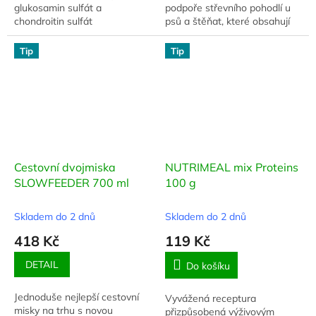
glukosamin sulfát a
podpoře střevního pohodlí u
chondroitin sulfát
psů a štěňat, které obsahují
rostlinné výtažky (česnek,
tymián) v kombinaci s
Tip
Tip
paraprobiotiky a postbiotiky.
Cestovní dvojmiska
NUTRIMEAL mix Proteins
SLOWFEEDER 700 ml
100 g
Skladem do 2 dnů
Skladem do 2 dnů
418 Kč
119 Kč
DETAIL
Do košíku
Jednoduše nejlepší cestovní
Vyvážená receptura
misky na trhu s novou
přizpůsobená výživovým