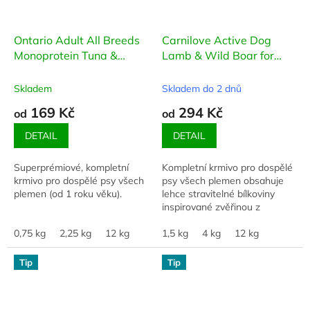
Ontario Adult All Breeds
Carnilove Active Dog
Monoprotein Tuna &
Lamb & Wild Boar for
Sweet Potatoes
Adult
Skladem
Skladem do 2 dnů
169 Kč
294 Kč
od
od
DETAIL
DETAIL
Superprémiové, kompletní
Kompletní krmivo pro dospělé
krmivo pro dospělé psy všech
psy všech plemen obsahuje
plemen (od 1 roku věku).
lehce stravitelné bílkoviny
inspirované zvěřinou z
jehněčího masa a divočáka.
0,75 kg
2,25 kg
12 kg
1,5 kg
4 kg
12 kg
Tip
Tip