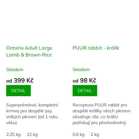
Ontario Adult Large
PUUR rabbit - králík
Lamb & Brown Rice
Skladem
Skladem
399 Kč
98 Kč
od
od
DETAIL
DETAIL
Superprémiové, kompletní
Receptura PUUR rabbit pro
krmivo pro dospělé psy
dospělé králíky všech plemen
velkých plemen (od 1 roku
obsahuje vše, co králíci
věku).
potřebují pro plnohodnotný
život.
2,25 kg
12 kg
0,6 kg
2 kg