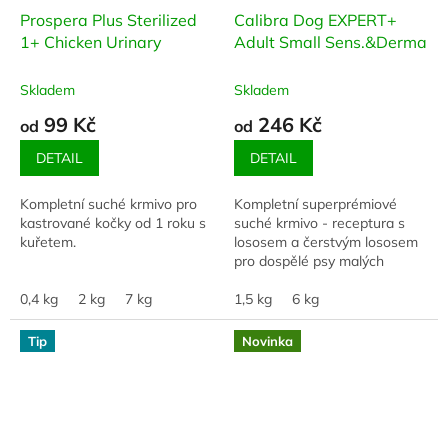
Prospera Plus Sterilized
Calibra Dog EXPERT+
1+ Chicken Urinary
Adult Small Sens.&Derma
Skladem
Skladem
99 Kč
246 Kč
od
od
DETAIL
DETAIL
Kompletní suché krmivo pro
Kompletní superprémiové
kastrované kočky od 1 roku s
suché krmivo - receptura s
kuřetem.
lososem a čerstvým lososem
pro dospělé psy malých
plemen s citlivým zažíváním
0,4 kg
2 kg
7 kg
nebo citlivou pokožkou.
1,5 kg
6 kg
Velikost granulí je...
Tip
Novinka