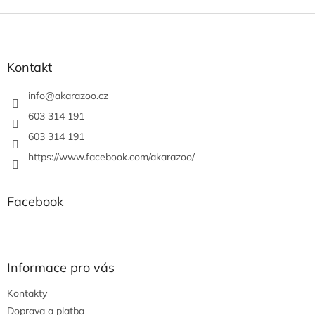
Z
á
p
a
Kontakt
t
í
info
@
akarazoo.cz
603 314 191
603 314 191
https://www.facebook.com/akarazoo/
Facebook
Informace pro vás
Kontakty
Doprava a platba