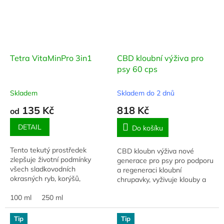
Tetra VitaMinPro 3in1
CBD kloubní výživa pro
psy 60 cps
Skladem
Skladem do 2 dnů
135 Kč
818 Kč
od
DETAIL
Do košíku
Tento tekutý prostředek
CBD kloubn výživa nové
zlepšuje životní podmínky
generace pro psy pro podporu
všech sladkovodních
a regeneraci kloubní
okrasných ryb, korýšů,
chrupavky, vyživuje klouby a
hlemýžďů a rostlin tím, že do
zlepšuje pohyblivost. Působí
akvarijní vody přidává základní
100 ml
250 ml
protizánětlivě.
vitamíny, stopové...
Tip
Tip