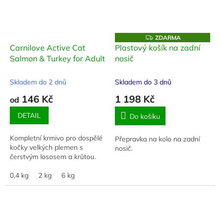
Z
ZDARMA
D
Carnilove Active Cat
Plastový košík na zadní
A
Salmon & Turkey for Adult
nosič
R
M
A
Skladem do 2 dnů
Skladem do 3 dnů
146 Kč
1 198 Kč
od
DETAIL
Do košíku
Kompletní krmivo pro dospělé
Přepravka na kolo na zadní
kočky velkých plemen s
nosič.
čerstvým lososem a krůtou.
0,4 kg
2 kg
6 kg