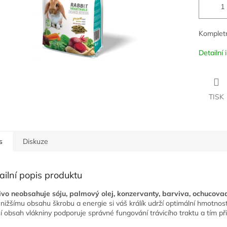
Kompletn
Detailní
TISK
s
Diskuze
ailní popis produktu
vo neobsahuje sóju, palmový olej, konzervanty, barviva, ochucovadl
 nižšímu obsahu škrobu a energie si váš králík udrží optimální hmotnost
í obsah vlákniny podporuje správné fungování trávicího traktu a tím při