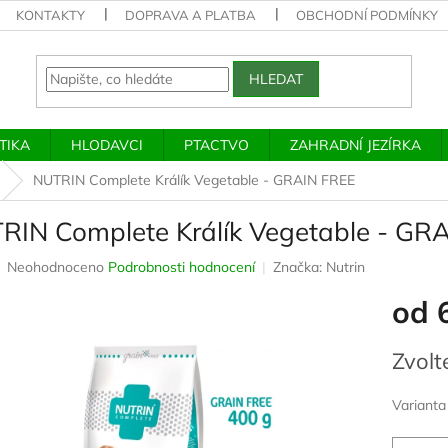
KONTAKTY
DOPRAVA A PLATBA
OBCHODNÍ PODMÍNKY
HLEDAT
TIKA
HLODAVCI
PTACTVO
ZAHRADNÍ JEZÍRKA
NUTRIN Complete Králík Vegetable - GRAIN FREE
RIN Complete Králík Vegetable - GR
Průměrné
Neohodnoceno
Podrobnosti hodnocení
Značka:
Nutrin
hodnocení
od
produktu
je
0,0
Měrná
Zvolt
z
cena:
5
hvězdiček.
Varianta