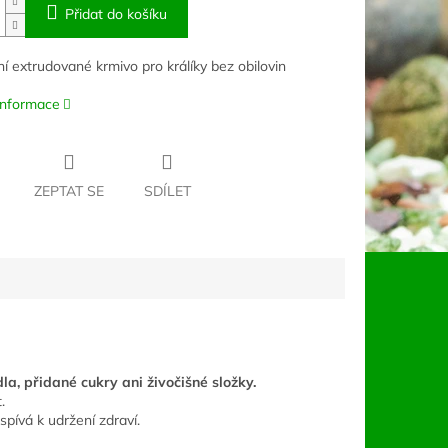
Přidat do košíku
í extrudované krmivo pro králíky bez obilovin
 informace
ZEPTAT SE
SDÍLET
a, přidané cukry ani živočišné složky.
.
spívá k udržení zdraví.