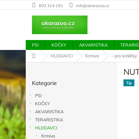
Přejít
603 314 191
info@akarazoo.cz
na
obsah
PSI
KOČKY
AKVARISTIKA
TERARIS
Domů
HLODAVCI
Krmiva
- pro králíčky
P
NUT
o
Přeskočit
s
Kategorie
kategorie
Tip
t
r
PSI
a
KOČKY
n
AKVARISTIKA
n
í
TERARISTIKA
p
HLODAVCI
a
Krmiva