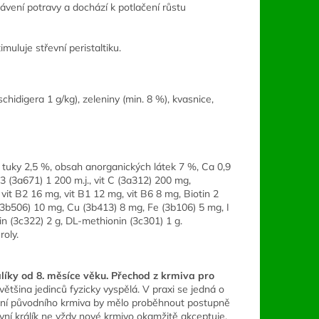
ávení potravy a dochází k potlačení růstu
muluje střevní peristaltiku.
hidigera 1 g/kg), zeleniny (min. 8 %), kvasnice,
 tuky 2,5 %, obsah anorganických látek 7 %, Ca 0,9
D3 (3a671) 1 200 m.j., vit C (3a312) 200 mg,
vit B2 16 mg, vit B1 12 mg, vit B6 8 mg, Biotin 2
(3b506) 10 mg, Cu (3b413) 8 mg, Fe (3b106) 5 mg, I
in (3c322) 2 g, DL-methionin (3c301) 1 g.
roly.
íky od 8. měsíce věku.
Přechod z krmiva pro
 většina jedinců fyzicky vyspělá. V praxi se jedná o
vání původního krmiva by mělo proběhnout postupně
ivní králík ne vždy nové krmivo okamžitě akceptuje.