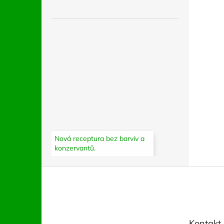
Nová receptura bez barviv a
konzervantů.
Z
á
p
a
t
Kontakt