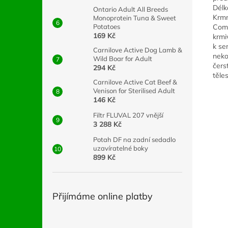
Délk
Ontario Adult All Breeds
Krmn
Monoprotein Tuna & Sweet
Comp
Potatoes
169 Kč
krmi
k se
Carnilove Active Dog Lamb &
neko
Wild Boar for Adult
čers
294 Kč
těle
Carnilove Active Cat Beef &
Venison for Sterilised Adult
146 Kč
Filtr FLUVAL 207 vnější
3 288 Kč
Potah DF na zadní sedadlo
uzavíratelné boky
899 Kč
Přijímáme online platby