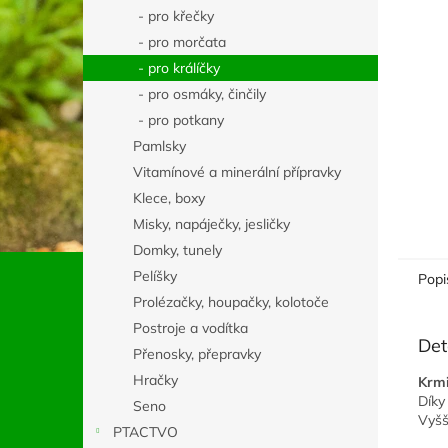
n
- pro křečky
e
- pro morčata
l
- pro králíčky
- pro osmáky, činčily
- pro potkany
Pamlsky
Vitamínové a minerální přípravky
Klece, boxy
Misky, napáječky, jesličky
Domky, tunely
Pelíšky
Popi
Prolézačky, houpačky, kolotoče
Postroje a vodítka
Det
Přenosky, přepravky
Hračky
Krmi
Díky
Seno
Vyšš
PTACTVO