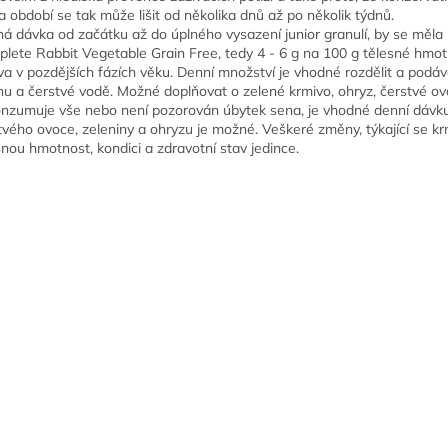
a období se tak může lišit od několika dnů až po několik týdnů.
á dávka od začátku až do úplného vysazení junior granulí, by se měla
lete Rabbit Vegetable Grain Free, tedy 4 - 6 g na 100 g tělesné hmotn
va v pozdějších fázích věku. Denní množství je vhodné rozdělit a podá
nu a čerstvé vodě. Možné doplňovat o zelené krmivo, ohryz, čerstvé ovo
nzumuje vše nebo není pozorován úbytek sena, je vhodné denní dávku 
tvého ovoce, zeleniny a ohryzu je možné. Veškeré změny, týkající se 
snou hmotnost, kondici a zdravotní stav jedince.