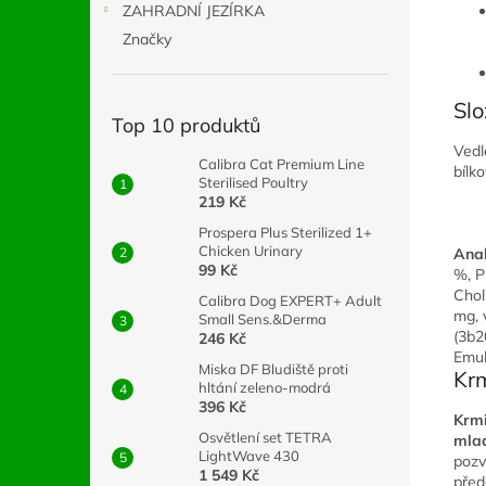
ZAHRADNÍ JEZÍRKA
Značky
Slo
Top 10 produktů
Vedl
Calibra Cat Premium Line
bílk
Sterilised Poultry
219 Kč
Prospera Plus Sterilized 1+
Chicken Urinary
Anal
99 Kč
%, P
Chol
Calibra Dog EXPERT+ Adult
mg, 
Small Sens.&Derma
(3b2
246 Kč
Emul
Miska DF Bludiště proti
Kr
hltání zeleno-modrá
396 Kč
Krmi
Osvětlení set TETRA
mlad
LightWave 430
pozv
1 549 Kč
před