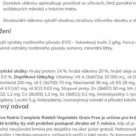
Dostatek vlákniny optimalizuje prostředí ve střevech, čímž pomáhá tr
nežádoucích mikrobů v trávicím traktu.
Strukturální vláknina vytváří vhodnou strukturu střevního obsahu a sti
žení
ejší výrobky rostlinného původu (FOS – čekankový inulin 2 g/kg, Yucca sc
ovinné extrakty rostlinného původu semena, minerální látky.
ytické složky:
Hrubý protein 14 %, hrubá vláknina 20 %, hrubé oleje a
 0,5 %.
Doplňkové látky/kg:
Vitaminy: Vit A (3a672a) 10 000 m.j., vit 
inchlorid 200 mg, vit E (3a700) 70 mg, Niacinamid 36 mg, vit B5 28 mg, 
vit K3 0,67 mg, vit B12 0,03 mg. Stopové prvky: Zn (3b607) 50 mg, Mn 
02) 1,2 mg, Co (3b305) 1,2 mg, Se (3b811) 0,1 mg. Aminokyseliny: L-lys
gátory: Lecitin 5 g; Antioxidanty: rozmarýnový extrakt a přírodní tokofe
mný návod
vo Nutrin Complete Rabbit Vegetable Grain Free je určeno pro král
é králíky by měl probíhat postupně zhruba od 7. měsíce
, kdy už je
olné navyšování krmiva pro dospělce na úkor junior granulí. Nahrazo
evším z hlediska prevence zažívacích potíží a také proto, že konzervat