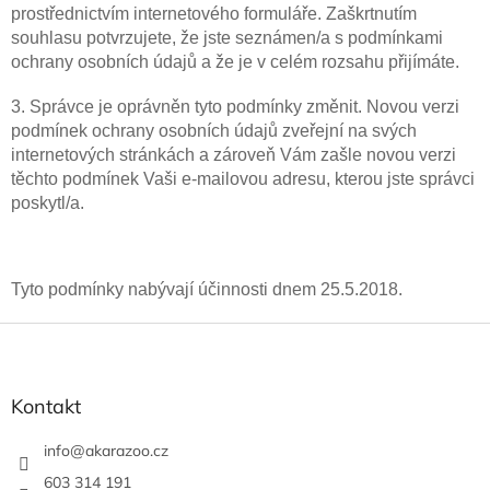
prostřednictvím internetového formuláře. Zaškrtnutím
souhlasu potvrzujete, že jste seznámen/a s podmínkami
ochrany osobních údajů a že je v celém rozsahu přijímáte.
3. Správce je oprávněn tyto podmínky změnit. Novou verzi
podmínek ochrany osobních údajů zveřejní na svých
internetových stránkách a zároveň Vám zašle novou verzi
těchto podmínek Vaši e-mailovou adresu, kterou jste správci
poskytl/a.
Tyto podmínky nabývají účinnosti dnem 25.5.2018.
Z
á
p
a
Kontakt
t
í
info
@
akarazoo.cz
603 314 191