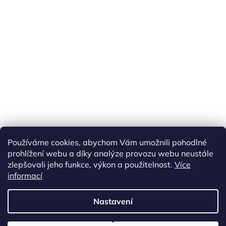
Náš FACEBOOK
AKČNÍ ZBOŽÍ
Používáme cookies, abychom Vám umožnili pohodlné
Tisíce výdejních míst po celé ČR
prohlížení webu a díky analýze provozu webu neustále
zlepšovali jeho funkce, výkon a použitelnost.
Více
informací
Vytvořil Shoptet
Nastavení
Copyright 2026
akarazoo.cz
. Všechna práva vyhrazena.
Upravit