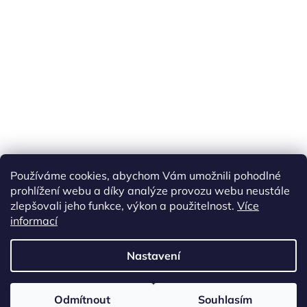
Náš FACEBOOK
AKČNÍ ZBOŽÍ
Používáme cookies, abychom Vám umožnili pohodlné
Tisíce výdejních míst po celé ČR
prohlížení webu a díky analýze provozu webu neustále
zlepšovali jeho funkce, výkon a použitelnost.
Více
informací
Vytvořil Shoptet
Nastavení
Copyright 2026
akarazoo.cz
. Všechna práva vyhrazena.
Upravit
Odmítnout
Souhlasím
nastavení cookies