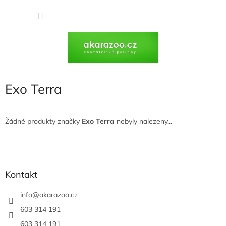
Přejít
na
NÁKU
obsah
KOŠÍK
Exo Terra
Žádné produkty značky
Exo Terra
nebyly nalezeny...
Z
á
p
a
Kontakt
t
í
info
@
akarazoo.cz
603 314 191
603 314 191