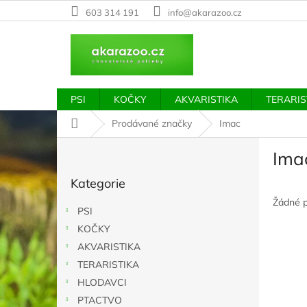
Přejít
603 314 191
info@akarazoo.cz
na
obsah
PSI
KOČKY
AKVARISTIKA
TERARIS
Domů
Prodávané značky
Imac
P
Ima
o
Přeskočit
s
Kategorie
kategorie
t
r
Žádné 
PSI
a
KOČKY
n
AKVARISTIKA
n
í
TERARISTIKA
p
HLODAVCI
a
PTACTVO