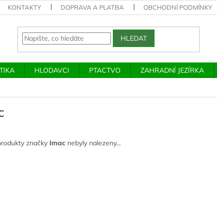
KONTAKTY
DOPRAVA A PLATBA
OBCHODNÍ PODMÍNKY
HLEDAT
TIKA
HLODAVCI
PTACTVO
ZAHRADNÍ JEZÍRKA
c
produkty značky
Imac
nebyly nalezeny...