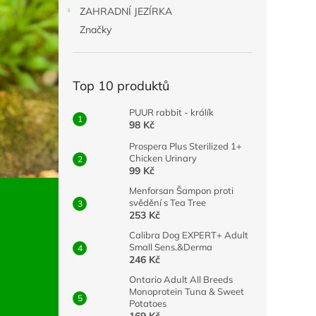
n
ZAHRADNÍ JEZÍRKA
e
Značky
l
Top 10 produktů
PUUR rabbit - králík
98 Kč
Prospera Plus Sterilized 1+
Chicken Urinary
99 Kč
Menforsan Šampon proti
svědění s Tea Tree
253 Kč
Calibra Dog EXPERT+ Adult
Small Sens.&Derma
246 Kč
Ontario Adult All Breeds
Monoprotein Tuna & Sweet
Potatoes