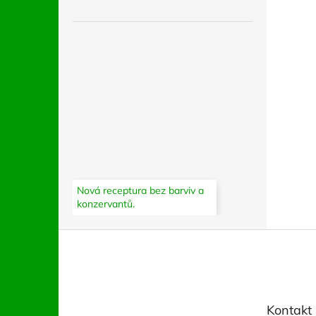
Nová receptura bez barviv a
konzervantů.
Z
á
p
a
t
Kontakt
í