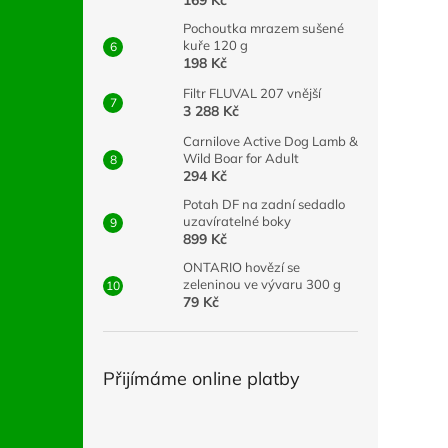
169 Kč
Pochoutka mrazem sušené
kuře 120 g
198 Kč
Filtr FLUVAL 207 vnější
3 288 Kč
Carnilove Active Dog Lamb &
Wild Boar for Adult
294 Kč
Potah DF na zadní sedadlo
uzavíratelné boky
899 Kč
ONTARIO hovězí se
zeleninou ve vývaru 300 g
79 Kč
Přijímáme online platby