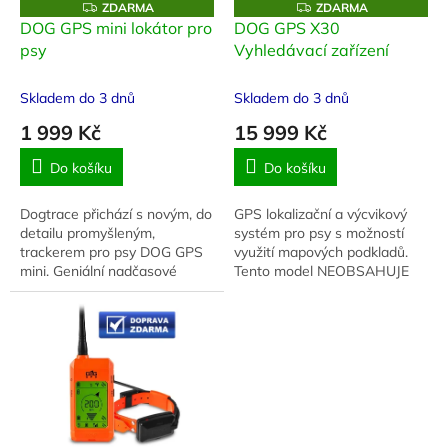
o
Z
Z
ZDARMA
ZDARMA
D
D
d
DOG GPS mini lokátor pro
DOG GPS X30
A
A
u
psy
Vyhledávací zařízení
R
R
M
M
k
A
A
t
Skladem do 3 dnů
Skladem do 3 dnů
ů
1 999 Kč
15 999 Kč
Do košíku
Do košíku
Dogtrace přichází s novým, do
GPS lokalizační a výcvikový
detailu promyšleným,
systém pro psy s možností
trackerem pro psy DOG GPS
využití mapových podkladů.
mini. Geniální nadčasové
Tento model NEOBSAHUJE
zařízení, které vám umožní
výcvikový modul (možnost
sledovat každý pohyb vašeho
vysílání korekčních impulsů do
dobrodruha.
obojku).