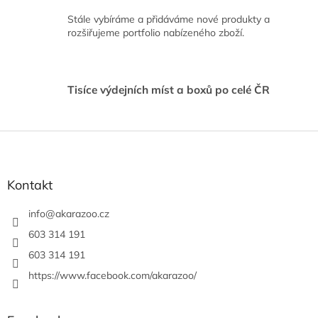
í
Stále vybíráme a přidáváme nové produkty a
p
rozšiřujeme portfolio nabízeného zboží.
r
v
k
y
v
Tisíce výdejních míst a boxů po celé ČR
ý
p
i
Z
s
á
u
p
a
Kontakt
t
í
info
@
akarazoo.cz
603 314 191
603 314 191
https://www.facebook.com/akarazoo/