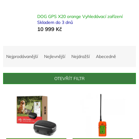
DOG GPS X20 orange Vyhledávací zařízení
Skladem do 3 dnů
10 999 Kč
Ř
a
Nejprodávanější
Nejlevnější
Nejdražší
Abecedně
z
e
n
OTEVŘÍT FILTR
í
p
V
r
ý
o
p
d
i
u
s
k
p
t
r
ů