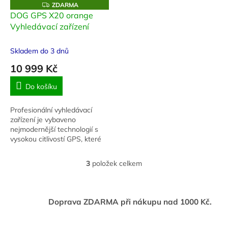
Z
ZDARMA
D
DOG GPS X20 orange
A
Vyhledávací zařízení
R
M
A
Skladem do 3 dnů
10 999 Kč
Do košíku
Profesionální vyhledávací
zařízení je vybaveno
nejmodernější technologií s
vysokou citlivostí GPS, které
vám umožňuje lokalizovat až
9 psů na vzdálenost až 20 km.
3
položek celkem
O
v
l
á
Doprava ZDARMA při nákupu nad 1000 Kč.
d
a
c