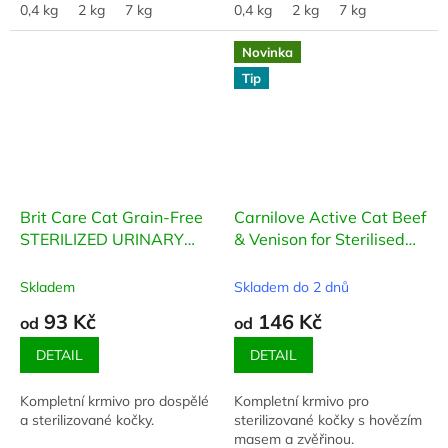
0,4 kg
2 kg
7 kg
0,4 kg
2 kg
7 kg
Novinka
Tip
Brit Care Cat Grain-Free
Carnilove Active Cat Beef
STERILIZED URINARY
& Venison for Sterilised
HEALTH
Adult
Skladem
Skladem do 2 dnů
93 Kč
146 Kč
od
od
DETAIL
DETAIL
Kompletní krmivo pro dospělé
Kompletní krmivo pro
a sterilizované kočky.
sterilizované kočky s hovězím
masem a zvěřinou.