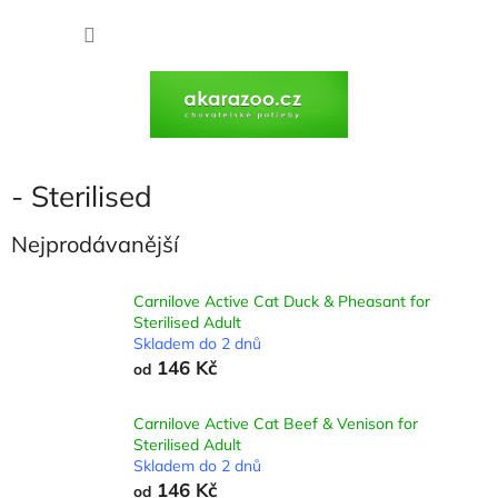
Přejít
na
NÁKU
obsah
KOŠÍK
- Sterilised
Nejprodávanější
Carnilove Active Cat Duck & Pheasant for
Sterilised Adult
Skladem do 2 dnů
146 Kč
od
Carnilove Active Cat Beef & Venison for
Sterilised Adult
Skladem do 2 dnů
146 Kč
od