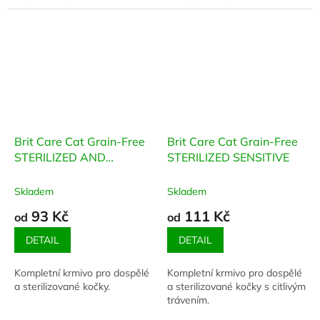
trichobezoárů. Receptura
optimální tělesné hmotnosti....
granulí...
Brit Care Cat Grain-Free
Brit Care Cat Grain-Free
STERILIZED AND
STERILIZED SENSITIVE
WEIGHT CONTROL
Skladem
Skladem
93 Kč
111 Kč
od
od
DETAIL
DETAIL
Kompletní krmivo pro dospělé
Kompletní krmivo pro dospělé
a sterilizované kočky.
a sterilizované kočky s citlivým
trávením.