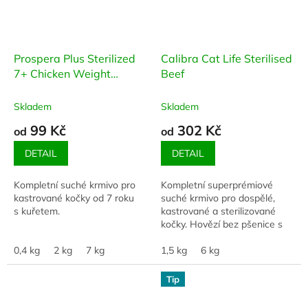
Prospera Plus Sterilized
Calibra Cat Life Sterilised
7+ Chicken Weight
Beef
Balance
Skladem
Skladem
99 Kč
302 Kč
od
od
DETAIL
DETAIL
Kompletní suché krmivo pro
Kompletní superprémiové
kastrované kočky od 7 roku
suché krmivo pro dospělé,
s kuřetem.
kastrované a sterilizované
kočky. Hovězí bez pšenice s
vysokým obsahem masa, a to
0,4 kg
2 kg
7 kg
včetně čerstvého pro
1,5 kg
6 kg
výraznou chutnost
Tip