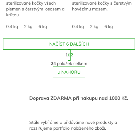
sterilizované kočky všech
sterilizované kočky s čerstvým
plemen s čerstvým lososem a
hovězímu masem.
krůtou.
0,4 kg
2 kg
6 kg
0,4 kg
2 kg
6 kg
NAČÍST 6 DALŠÍCH
S
1
2
t
O
r
24
položek celkem
v
á
l
NAHORU
n
á
k
o
d
v
a
á
c
Doprava ZDARMA při nákupu nad 1000 Kč.
n
í
í
p
r
v
Stále vybíráme a přidáváme nové produkty a
k
rozšiřujeme portfolio nabízeného zboží.
y
v