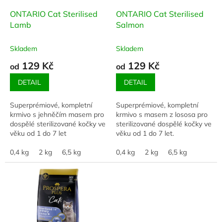
o
d
ONTARIO Cat Sterilised
ONTARIO Cat Sterilised
u
Lamb
Salmon
k
t
Skladem
Skladem
ů
129 Kč
129 Kč
od
od
DETAIL
DETAIL
Superprémiové, kompletní
Superprémiové, kompletní
krmivo s jehněčím masem pro
krmivo s masem z lososa pro
dospělé sterilizované kočky ve
sterilizované dospělé kočky ve
věku od 1 do 7 let
věku od 1 do 7 let.
0,4 kg
2 kg
6,5 kg
0,4 kg
2 kg
6,5 kg