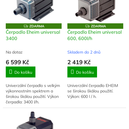
i
r
s
o
p
d
r
u
o
k
Z
Z
ZDARMA
ZDARMA
D
D
d
t
Čerpadlo Eheim universal
Čerpadlo Eheim universal
A
A
u
ů
3400
600, 600l/h
R
R
M
M
k
A
A
t
Na dotaz
Skladem do 2 dnů
ů
6 599 Kč
2 419 Kč
Do košíku
Do košíku
Univerzální čerpadlo s velkým
Univerzální čerpadlo EHEIM
výkonnostním spektrem a
se širokou škálou použití.
širokou škálou použití. Výkon
Výkon: 600 l / h.
čerpadla: 3400 l/h.