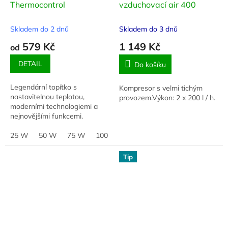
Thermocontrol
vzduchovací air 400
R
M
A
Skladem do 2 dnů
Skladem do 3 dnů
579 Kč
1 149 Kč
od
DETAIL
Do košíku
Legendární topítko s
Kompresor s velmi tichým
nastavitelnou teplotou,
provozem.Výkon: 2 x 200 l / h.
moderními technologiemi a
nejnovějšími funkcemi.
25 W
50 W
75 W
100 W
125 W
150 W
200 W
Tip