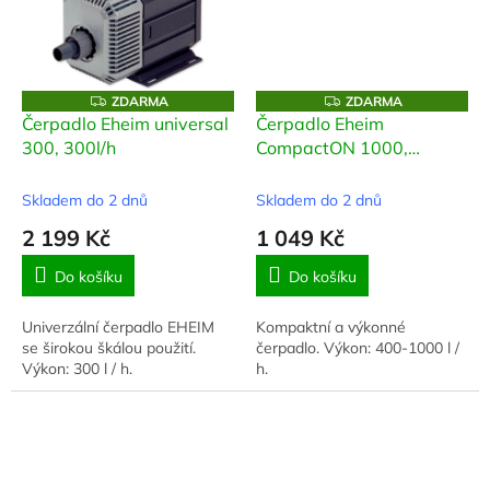
Z
Z
ZDARMA
ZDARMA
D
D
Čerpadlo Eheim universal
Čerpadlo Eheim
A
A
300, 300l/h
CompactON 1000,
R
R
M
M
1000l/h
A
A
Skladem do 2 dnů
Skladem do 2 dnů
2 199 Kč
1 049 Kč
Do košíku
Do košíku
Univerzální čerpadlo EHEIM
Kompaktní a výkonné
se širokou škálou použití.
čerpadlo. Výkon: 400-1000 l /
Výkon: 300 l / h.
h.