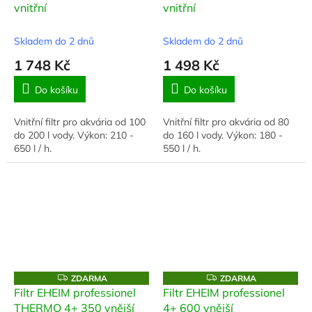
vnitřní
vnitřní
R
R
M
M
A
A
Skladem do 2 dnů
Skladem do 2 dnů
1 748 Kč
1 498 Kč
Do košíku
Do košíku
Vnitřní filtr pro akvária od 100
Vnitřní filtr pro akvária od 80
do 200 l vody. Výkon: 210 -
do 160 l vody. Výkon: 180 -
650 l / h.
550 l / h.
Z
Z
ZDARMA
ZDARMA
D
D
Filtr EHEIM professionel
Filtr EHEIM professionel
A
A
THERMO 4+ 350 vnější
4+ 600 vnější
R
R