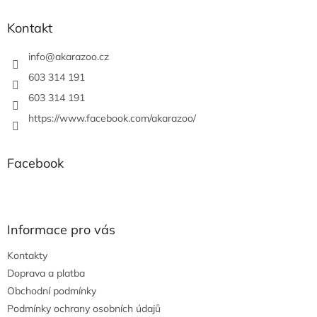
n
í
p
í
p
a
Kontakt
r
t
v
í
info
@
akarazoo.cz
k
y
603 314 191
v
603 314 191
ý
p
https://www.facebook.com/akarazoo/
i
s
u
Facebook
Informace pro vás
Kontakty
Doprava a platba
Obchodní podmínky
Podmínky ochrany osobních údajů