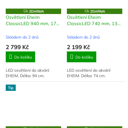
Z
Z
ZDARMA
ZDARMA
D
D
Osvětlení Eheim
Osvětlení Eheim
A
A
ClassicLED 940 mm, 17
ClassicLED 740 mm, 13
R
R
M
M
W
W
A
A
Skladem do 2 dnů
Skladem do 2 dnů
2 799 Kč
2 199 Kč
Do košíku
Do košíku
LED osvětlení do akvárií
LED osvětlení do akvárií
EHEIM. Délka: 94 cm.
EHEIM. Délka: 74 cm.
Tip