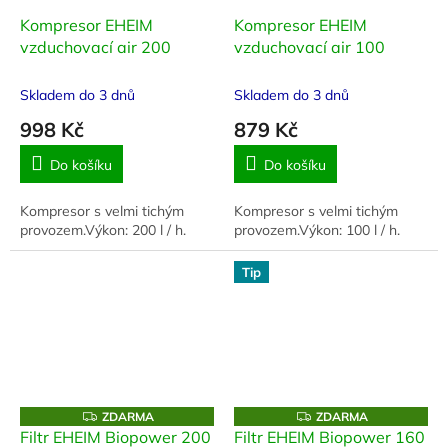
Kompresor EHEIM
Kompresor EHEIM
vzduchovací air 200
vzduchovací air 100
Skladem do 3 dnů
Skladem do 3 dnů
998 Kč
879 Kč
Do košíku
Do košíku
Kompresor s velmi tichým
Kompresor s velmi tichým
provozem.Výkon: 200 l / h.
provozem.Výkon: 100 l / h.
Tip
Z
Z
ZDARMA
ZDARMA
D
D
Filtr EHEIM Biopower 200
Filtr EHEIM Biopower 160
A
A