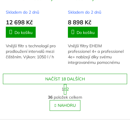
M
M
A
A
Skladem do 2 dnů
Skladem do 2 dnů
12 698 Kč
8 898 Kč
Do košíku
Do košíku
Vnější filtr s technologií pro
Vnější filtry EHEIM
prodloužení intervalů mezi
professionel 4+ a professionel
čištěním. Výkon: 1050 l / h
4e+ nabízejí díky svému
integrovanému pomocnému
nasávání a funkčně
odpovídajícímu
NAČÍST 18 DALŠÍCH
bezpečnostnímu adaptéru
optimální pohodlí a...
S
1
2
t
O
r
36
položek celkem
v
á
l
NAHORU
n
á
k
o
d
v
Z
a
á
c
á