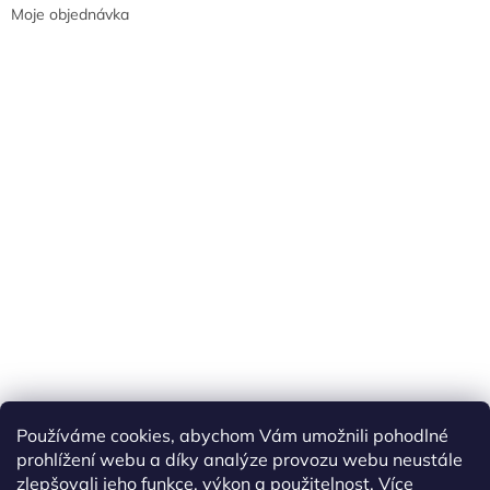
Moje objednávka
Náš FACEBOOK
AKČNÍ ZBOŽÍ
Používáme cookies, abychom Vám umožnili pohodlné
Tisíce výdejních míst po celé ČR
prohlížení webu a díky analýze provozu webu neustále
zlepšovali jeho funkce, výkon a použitelnost.
Více