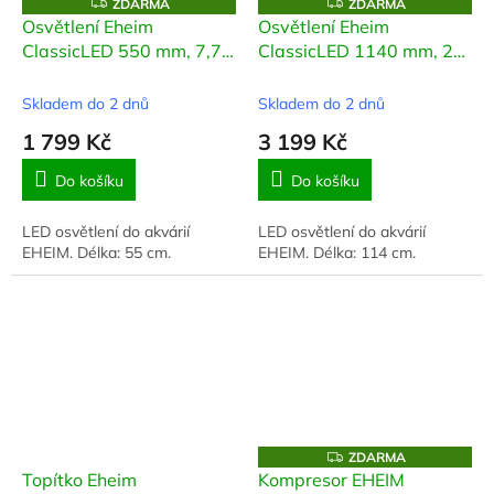
Z
Z
ZDARMA
ZDARMA
D
D
Osvětlení Eheim
Osvětlení Eheim
A
A
ClassicLED 550 mm, 7,7
ClassicLED 1140 mm, 20
R
R
M
M
W
W
A
A
Skladem do 2 dnů
Skladem do 2 dnů
1 799 Kč
3 199 Kč
Do košíku
Do košíku
LED osvětlení do akvárií
LED osvětlení do akvárií
EHEIM. Délka: 55 cm.
EHEIM. Délka: 114 cm.
Z
ZDARMA
D
Topítko Eheim
Kompresor EHEIM
A