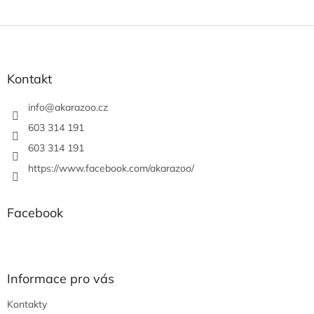
Z
á
p
a
Kontakt
t
í
info
@
akarazoo.cz
603 314 191
603 314 191
https://www.facebook.com/akarazoo/
Facebook
Informace pro vás
Kontakty