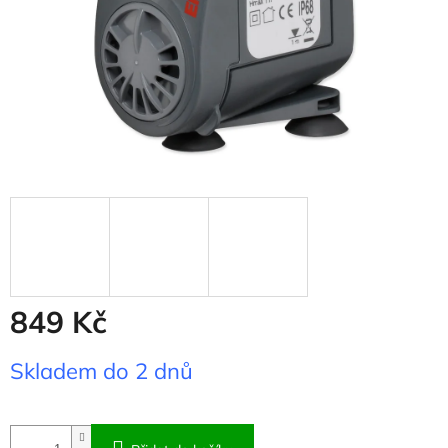
849 Kč
Měrná
Skladem do 2 dnů
cena: