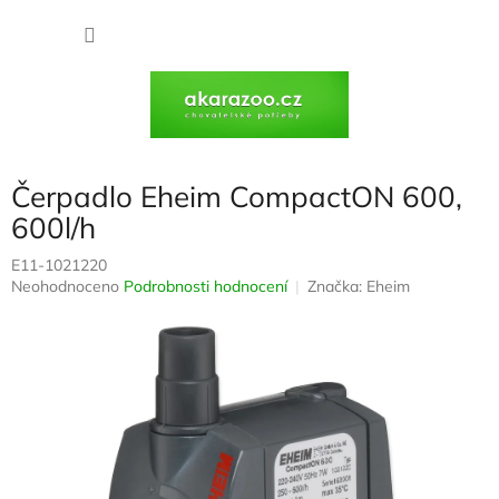
Přejít
na
NÁKU
obsah
KOŠÍK
Čerpadlo Eheim CompactON 600,
600l/h
E11-1021220
Průměrné
Neohodnoceno
Podrobnosti hodnocení
Značka:
Eheim
hodnocení
produktu
je
0,0
z
5
hvězdiček.