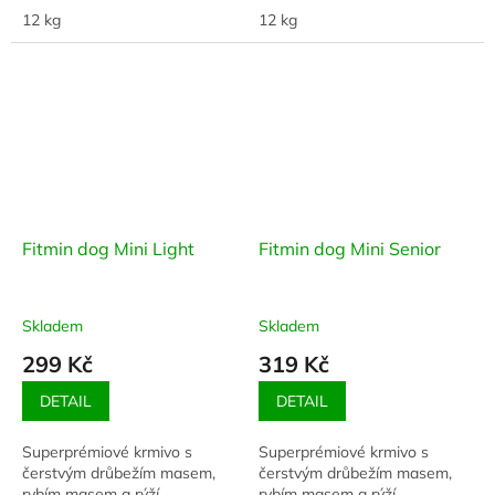
efektivně využít
12 kg
12 kg
Fitmin dog Mini Light
Fitmin dog Mini Senior
Skladem
Skladem
299 Kč
319 Kč
DETAIL
DETAIL
Superprémiové krmivo s
Superprémiové krmivo s
čerstvým drůbežím masem,
čerstvým drůbežím masem,
rybím masem a rýží.
rybím masem a rýží.