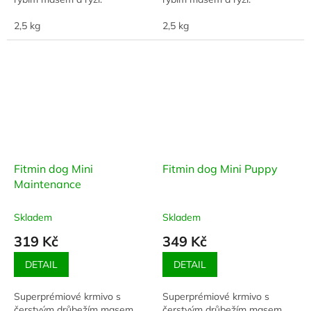
2,5 kg
2,5 kg
Fitmin dog Mini
Fitmin dog Mini Puppy
Maintenance
Skladem
Skladem
319 Kč
349 Kč
DETAIL
DETAIL
Superprémiové krmivo s
Superprémiové krmivo s
čerstvým drůbežím masem,
čerstvým drůbežím masem,