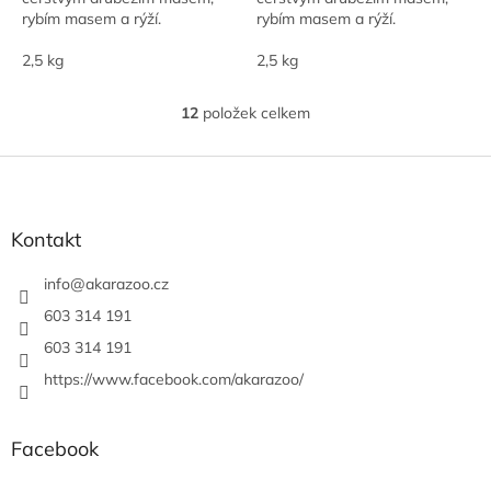
rybím masem a rýží.
rybím masem a rýží.
2,5 kg
2,5 kg
12
položek celkem
O
v
l
Z
á
á
d
p
a
a
Kontakt
c
t
í
í
info
@
akarazoo.cz
p
r
603 314 191
v
603 314 191
k
y
https://www.facebook.com/akarazoo/
v
ý
p
Facebook
i
s