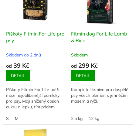
i
r
s
o
p
d
r
u
o
k
d
t
Piškoty Fitmin For Life pro
Fitmin dog For Life Lamb
u
ů
psy
& Rice
k
t
Skladem do 2 dnů
Skladem
ů
39 Kč
299 Kč
od
od
DETAIL
DETAIL
Piškoty Fitmin For Life patří
Kompletní krmivo pro dospělé
mezi nejoblíbenější pamlsky
psy všech plemen s jehněčím
pro psy. Mají snížený obsah
masem a rýží.
cukru a lepku, tím pádem
nezatěžují organismus psa tak
jako běžné dětské piškoty. I
S
M
2,5 kg
12 kg
váš pes...