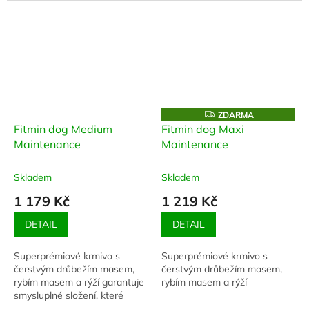
Z
ZDARMA
D
Fitmin dog Medium
Fitmin dog Maxi
A
Maintenance
Maintenance
R
M
A
Skladem
Skladem
1 179 Kč
1 219 Kč
DETAIL
DETAIL
Superprémiové krmivo s
Superprémiové krmivo s
čerstvým drůbežím masem,
čerstvým drůbežím masem,
rybím masem a rýží garantuje
rybím masem a rýží
smysluplné složení, které
organismus zvířete dokáže