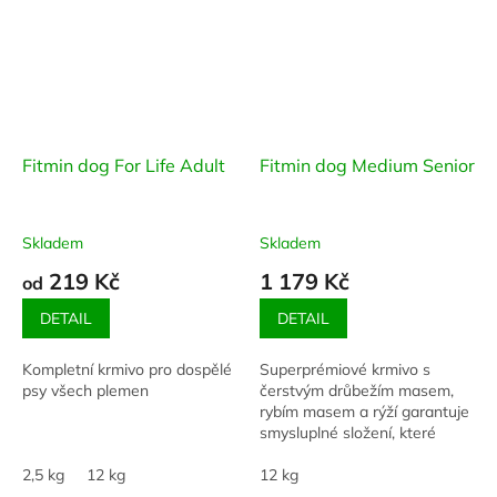
Fitmin dog For Life Adult
Fitmin dog Medium Senior
Skladem
Skladem
219 Kč
1 179 Kč
od
DETAIL
DETAIL
Kompletní krmivo pro dospělé
Superprémiové krmivo s
psy všech plemen
čerstvým drůbežím masem,
rybím masem a rýží garantuje
smysluplné složení, které
organismus zvířete dokáže
2,5 kg
12 kg
efektivně využít.
12 kg