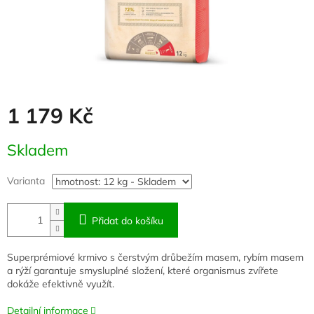
1 179 Kč
Měrná
Skladem
cena:
Varianta
Přidat do košíku
Superprémiové krmivo s čerstvým drůbežím masem, rybím masem
a rýží garantuje smysluplné složení, které organismus zvířete
dokáže efektivně využít.
Detailní informace