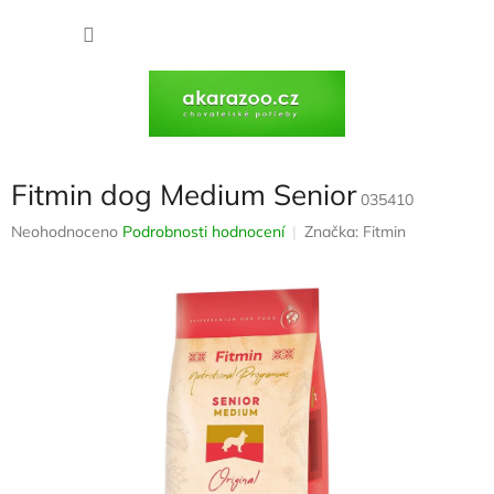
Přejít
na
NÁKU
obsah
KOŠÍK
Fitmin dog Medium Senior
035410
Průměrné
Neohodnoceno
Podrobnosti hodnocení
Značka:
Fitmin
hodnocení
produktu
je
0,0
z
5
hvězdiček.