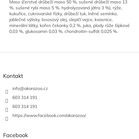
Maso (čerstvé drůbeží maso 50 %, sušené drůbeží maso 13
%, sušené rybí maso 5 %, hydrolyzovaná játra 3 %), rýže,
kukuřice, cukrovarské řízky, drůbeží tuk, lněné semínko,
jablečné výlisky, lososový olej, slepičí vejce, kvasnice,
minerální látky, kořen čekanky 0,2 %, juka, plody růže šípkové
0,03 %, glukosamin 0,03 %, chondroitin-sulfát 0,025 %.
Z
á
p
a
Kontakt
t
í
info
@
akarazoo.cz
603 314 191
603 314 191
https://www.facebook.com/akarazoo/
Facebook