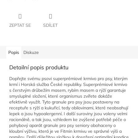
ZEPTAT SE
SDÍLET
Popis
Diskuze
Detailní popis produktu
Dopřejte svému psovi superprémiové krmivo pro psy, kterým
krmí i Horská služba České republiky. Superprémiové krmivo
s čerstvým drůbežím masem, rybím masem a rýží garantuje
smysluplné složení, které organismus zvířete dokáže
efektivně využít. Tyto granule pro psy jsou postaveny na
receptuře s rýží a kukuřicí, tedy obilovinami, které neobsahují
lepek a jsou hypoalergenní. I další suroviny jsou voleny velmi
racionálně, a tak jsou, vzhledem ke zvýšené potřebě péče o
pohybový aparát granule pro psy seniory obohaceny o
kloubní výživu, která je ve Fitmin krmivu ve správné výši a
poměru. Další důležitou složkou k dosažení optimální kondice