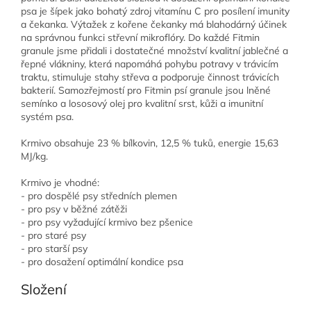
psa je šípek jako bohatý zdroj vitamínu C pro posílení imunity
a čekanka. Výtažek z kořene čekanky má blahodárný účinek
na správnou funkci střevní mikroflóry. Do každé Fitmin
granule jsme přidali i dostatečné množství kvalitní jablečné a
řepné vlákniny, která napomáhá pohybu potravy v trávicím
traktu, stimuluje stahy střeva a podporuje činnost trávicích
bakterií. Samozřejmostí pro Fitmin psí granule jsou lněné
semínko a lososový olej pro kvalitní srst, kůži a imunitní
systém psa.
Krmivo obsahuje 23 % bílkovin, 12,5 % tuků, energie 15,63
MJ/kg.
Krmivo je vhodné:
- pro dospělé psy středních plemen
- pro psy v běžné zátěži
- pro psy vyžadující krmivo bez pšenice
- pro staré psy
- pro starší psy
- pro dosažení optimální kondice psa
Složení