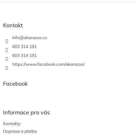
Z
á
p
a
Kontakt
t
í
info
@
akarazoo.cz
603 314 191
603 314 191
https://www.facebook.com/akarazoo/
Facebook
Informace pro vás
Kontakty
Doprava a platba