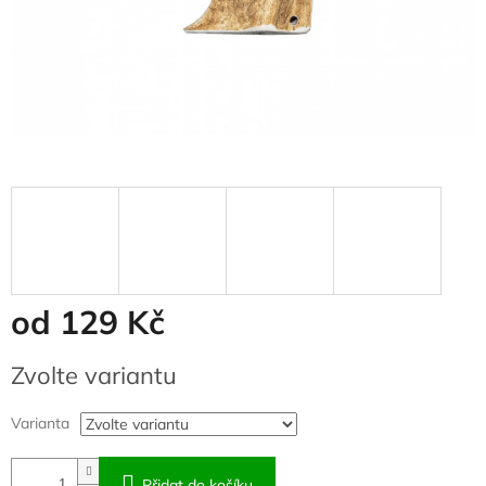
od
129 Kč
Měrná
Zvolte variantu
cena:
Varianta
Přidat do košíku