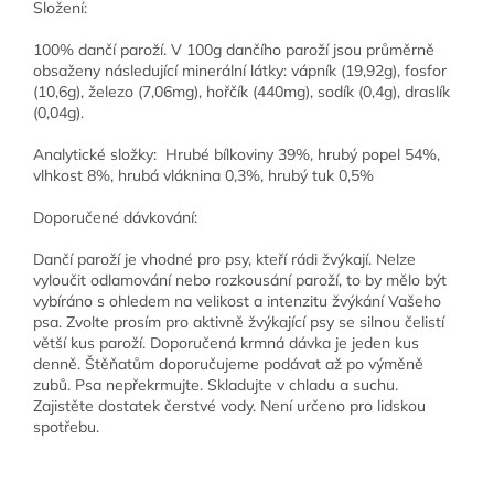
Složení:
100% dančí paroží. V 100g dančího paroží jsou průměrně
obsaženy následující minerální látky: vápník (19,92g), fosfor
(10,6g), železo (7,06mg), hořčík (440mg), sodík (0,4g), draslík
(0,04g).
Analytické složky: Hrubé bílkoviny 39%, hrubý popel 54%,
vlhkost 8%, hrubá vláknina 0,3%, hrubý tuk 0,5%
Doporučené dávkování:
Dančí paroží je vhodné pro psy, kteří rádi žvýkají. Nelze
vyloučit odlamování nebo rozkousání paroží, to by mělo být
vybíráno s ohledem na velikost a intenzitu žvýkání Vašeho
psa. Zvolte prosím pro aktivně žvýkající psy se silnou čelistí
větší kus paroží. Doporučená krmná dávka je jeden kus
denně. Štěňatům doporučujeme podávat až po výměně
zubů. Psa nepřekrmujte. Skladujte v chladu a suchu.
Zajistěte dostatek čerstvé vody. Není určeno pro lidskou
spotřebu.