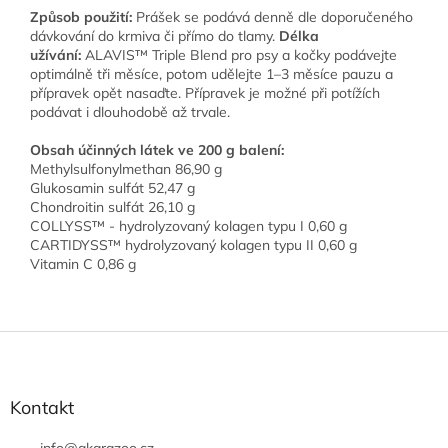
Způsob použití:
Prášek se podává denně dle doporučeného
dávkování do krmiva či přímo do tlamy.
Délka
užívání:
ALAVIS™ Triple Blend pro psy a kočky podávejte
optimálně tři měsíce, potom udělejte 1–3 měsíce pauzu a
přípravek opět nasaďte. Přípravek je možné při potížích
podávat i dlouhodobě až trvale.
Obsah účinných látek ve 200 g balení:
Methylsulfonylmethan 86,90 g
Glukosamin sulfát 52,47 g
Chondroitin sulfát 26,10 g
COLLYSS™ - hydrolyzovaný kolagen typu I 0,60 g
CARTIDYSS™ hydrolyzovaný kolagen typu II 0,60 g
Vitamin C 0,86 g
Z
á
p
a
Kontakt
t