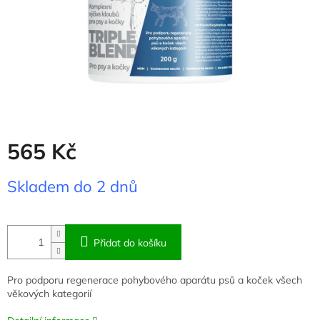
565 Kč
Měrná
Skladem do 2 dnů
cena:
Přidat do košíku
Pro podporu regenerace pohybového aparátu psů a koček všech
věkových kategorií