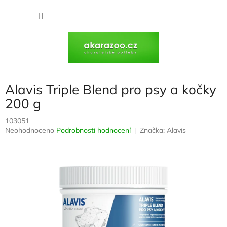
Přejít
na
NÁKU
obsah
KOŠÍK
Alavis Triple Blend pro psy a kočky
200 g
103051
Průměrné
Neohodnoceno
Podrobnosti hodnocení
Značka:
Alavis
hodnocení
produktu
je
0,0
z
5
hvězdiček.