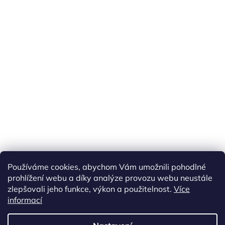
Náš FACEBOOK
AKČNÍ ZBOŽÍ
Používáme cookies, abychom Vám umožnili pohodlné
Tisíce výdejních míst po celé ČR
prohlížení webu a díky analýze provozu webu neustále
zlepšovali jeho funkce, výkon a použitelnost.
Více
informací
Vytvořil Shoptet