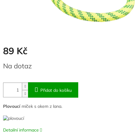
89 Kč
Měrná
Na dotaz
cena:
Přidat do košíku
Plovoucí
míček s okem z lana.
Detailní informace