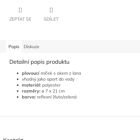
ZEPTAT SE
SDÍLET
Popis
Diskuze
Detailní popis produktu
plovoucí
míček s okem z lana
vhodný jako aport do vody
materiál:
polyester
rozměry:
ø 7 x 21 cm
barva:
reflexní žluto/zelená
Z
á
p
a