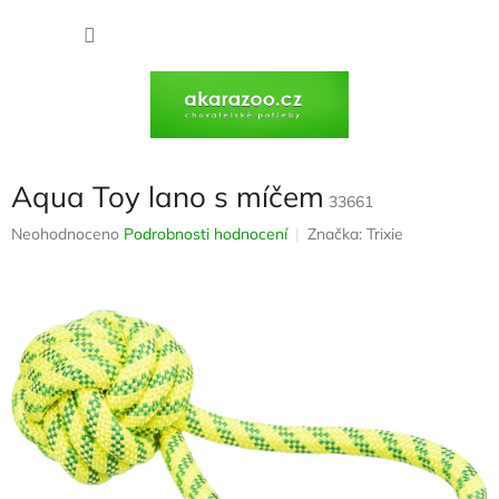
Přejít
na
NÁKU
obsah
KOŠÍK
Aqua Toy lano s míčem
33661
Průměrné
Neohodnoceno
Podrobnosti hodnocení
Značka:
Trixie
hodnocení
produktu
je
0,0
z
5
hvězdiček.