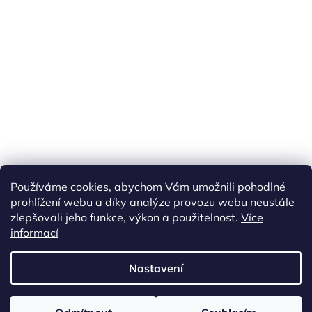
Náš FACEBOOK
AKČNÍ ZBOŽÍ
Používáme cookies, abychom Vám umožnili pohodlné
Tisíce výdejních míst po celé ČR
prohlížení webu a díky analýze provozu webu neustále
zlepšovali jeho funkce, výkon a použitelnost.
Více
informací
Vytvořil Shoptet
Nastavení
Copyright 2026
akarazoo.cz
. Všechna práva vyhrazena.
Upravit