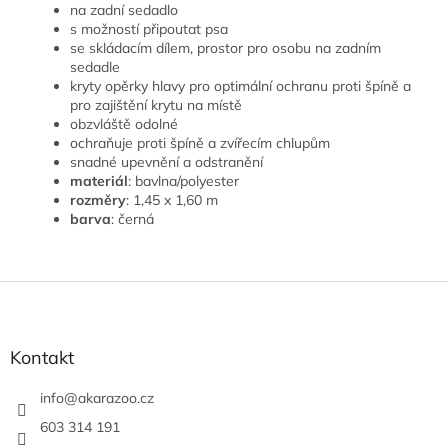
na zadní sedadlo
s možností připoutat psa
se skládacím dílem, prostor pro osobu na zadním
sedadle
kryty opěrky hlavy pro optimální ochranu proti špíně a
pro zajištění krytu na místě
obzvláště odolné
ochraňuje proti špíně a zvířecím chlupům
snadné upevnění a odstranění
materiál
: bavlna/polyester
rozměry
: 1,45 x 1,60 m
barva
: černá
Z
á
p
a
Kontakt
t
í
info
@
akarazoo.cz
603 314 191