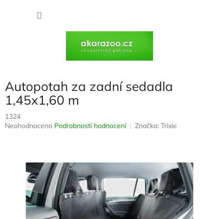
Přejít
na
NÁKU
obsah
KOŠÍK
Autopotah za zadní sedadla
1,45x1,60 m
1324
Průměrné
Neohodnoceno
Podrobnosti hodnocení
Značka:
Trixie
hodnocení
produktu
je
0,0
z
5
hvězdiček.