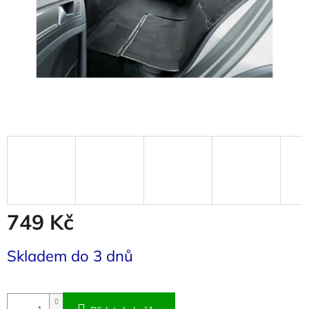
749 Kč
Měrná
Skladem do 3 dnů
cena: