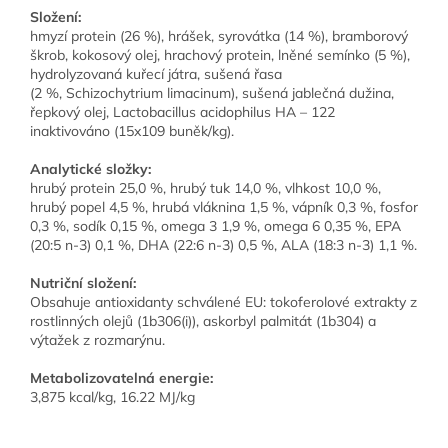
Složení:
hmyzí protein (26 %), hrášek, syrovátka (14 %), bramborový
škrob, kokosový olej, hrachový protein, lněné semínko (5 %),
hydrolyzovaná kuřecí játra, sušená řasa
(2 %, Schizochytrium limacinum), sušená jablečná dužina,
řepkový olej, Lactobacillus acidophilus HA – 122
inaktivováno (15x109 buněk/kg).
Analytické složky:
hrubý protein 25,0 %, hrubý tuk 14,0 %, vlhkost 10,0 %,
hrubý popel 4,5 %, hrubá vláknina 1,5 %, vápník 0,3 %, fosfor
0,3 %, sodík 0,15 %, omega 3 1,9 %, omega 6 0,35 %, EPA
(20:5 n-3) 0,1 %, DHA (22:6 n-3) 0,5 %, ALA (18:3 n-3) 1,1 %.
Nutriční složení:
Obsahuje antioxidanty schválené EU: tokoferolové extrakty z
rostlinných olejů (1b306(i)), askorbyl palmitát (1b304) a
výtažek z rozmarýnu.
Metabolizovatelná energie:
3,875 kcal/kg, 16.22 MJ/kg