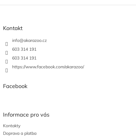
Z
á
p
a
Kontakt
t
í
info
@
akarazoo.cz
603 314 191
603 314 191
https://www.facebook.com/akarazoo/
Facebook
Informace pro vás
Kontakty
Doprava a platba