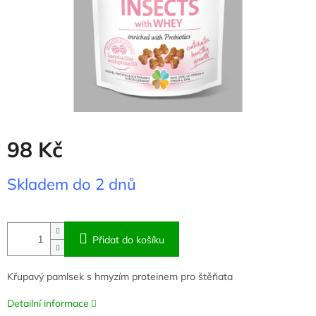
98 Kč
Měrná
Skladem do 2 dnů
cena:
Přidat do košíku
Křupavý pamlsek s hmyzím proteinem pro štěňata
Detailní informace