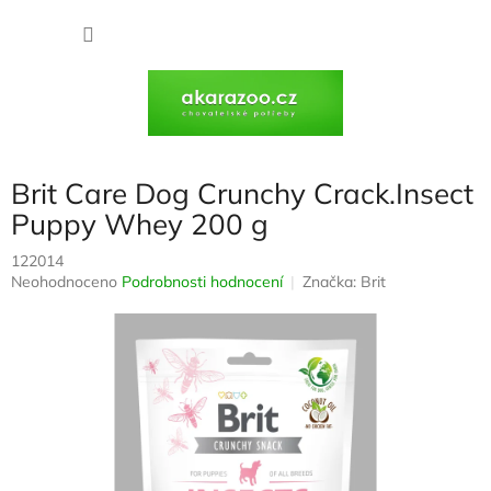
Přejít
na
NÁKU
obsah
KOŠÍK
Brit Care Dog Crunchy Crack.Insect
Puppy Whey 200 g
122014
Průměrné
Neohodnoceno
Podrobnosti hodnocení
Značka:
Brit
hodnocení
produktu
je
0,0
z
5
hvězdiček.