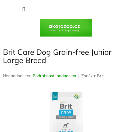
Přejít
na
NÁKU
obsah
KOŠÍK
Brit Care Dog Grain-free Junior
Large Breed
Průměrné
Neohodnoceno
Podrobnosti hodnocení
Značka:
Brit
hodnocení
produktu
je
0,0
z
5
hvězdiček.