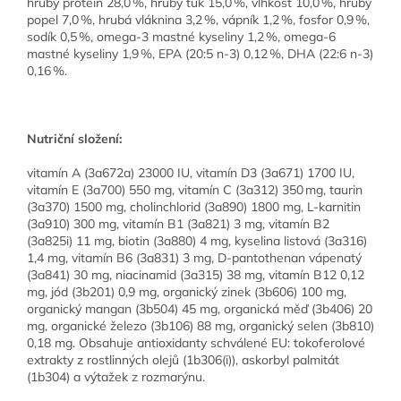
hrubý protein 28,0 %, hrubý tuk 15,0 %, vlhkost 10,0 %, hrubý
popel 7,0 %, hrubá vláknina 3,2 %, vápník 1,2 %, fosfor 0,9 %,
sodík 0,5 %, omega-3 mastné kyseliny 1,2 %, omega-6
mastné kyseliny 1,9 %, EPA (20:5 n-3) 0,12 %, DHA (22:6 n-3)
0,16 %.
Nutriční složení:
vitamín A (3a672a) 23000 IU, vitamín D3 (3a671) 1700 IU,
vitamín E (3a700) 550 mg, vitamín C (3a312) 350 mg, taurin
(3a370) 1500 mg, cholinchlorid (3a890) 1800 mg, L-karnitin
(3a910) 300 mg, vitamín B1 (3a821) 3 mg, vitamín B2
(3a825i) 11 mg, biotin (3a880) 4 mg, kyselina listová (3a316)
1,4 mg, vitamín B6 (3a831) 3 mg, D-pantothenan vápenatý
(3a841) 30 mg, niacinamid (3a315) 38 mg, vitamín B12 0,12
mg, jód (3b201) 0,9 mg, organický zinek (3b606) 100 mg,
organický mangan (3b504) 45 mg, organická měď (3b406) 20
mg, organické železo (3b106) 88 mg, organický selen (3b810)
0,18 mg. Obsahuje antioxidanty schválené EU: tokoferolové
extrakty z rostlinných olejů (1b306(i)), askorbyl palmitát
(1b304) a výtažek z rozmarýnu.