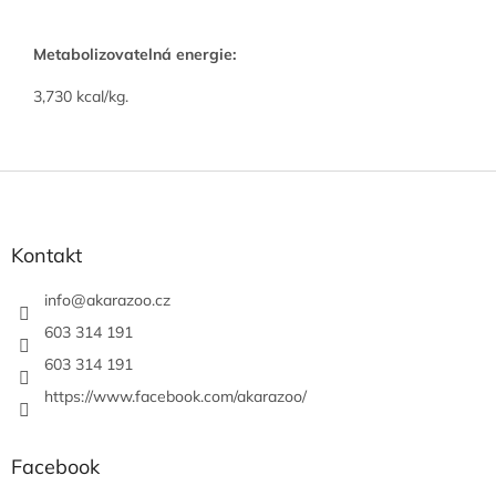
Metabolizovatelná energie:
3,730 kcal/kg.
Z
á
p
a
Kontakt
t
í
info
@
akarazoo.cz
603 314 191
603 314 191
https://www.facebook.com/akarazoo/
Facebook