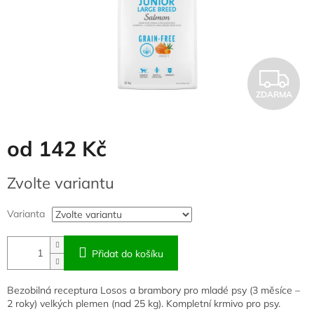
Z
ZDARMA
D
A
od
142 Kč
R
Měrná
Zvolte variantu
cena:
M
Varianta
A
Přidat do košíku
Bezobilná receptura Losos a brambory pro mladé psy (3 měsíce –
2 roky) velkých plemen (nad 25 kg). Kompletní krmivo pro psy.