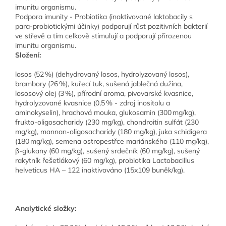
Podpora imunity - Probiotika (inaktivované laktobacily s
para-probiotickými účinky) podporují růst pozitivních bakterií
ve střevě a tím celkově stimulují a podporují přirozenou
imunitu organismu.
Složení:
losos (52 %) (dehydrovaný losos, hydrolyzovaný losos),
brambory (26 %), kuřecí tuk, sušená jablečná dužina,
lososový olej (3 %), přírodní aroma, pivovarské kvasnice,
hydrolyzované kvasnice (0,5 % - zdroj inositolu a
aminokyselin), hrachová mouka, glukosamin (300 mg/kg),
frukto-oligosacharidy (230 mg/kg), chondroitin sulfát (230
mg/kg), mannan-oligosacharidy (180 mg/kg), juka schidigera
(180 mg/kg), semena ostropestřce mariánského (110 mg/kg),
β-glukany (60 mg/kg), sušený srdečník (60 mg/kg), sušený
rakytník řešetlákový (60 mg/kg), probiotika Lactobacillus
helveticus HA – 122 inaktivováno (15x109 buněk/kg).
Analytické složky: