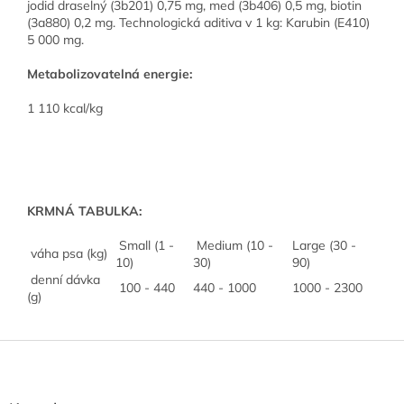
jodid draselný (3b201) 0,75 mg, med (3b406) 0,5 mg, biotin
(3a880) 0,2 mg. Technologická aditiva v 1 kg: Karubin (E410)
5 000 mg.
Metabolizovatelná energie:
1 110 kcal/kg
KRMNÁ TABULKA:
Small (1 -
Medium (10 -
Large (30 -
váha psa (kg)
10)
30)
90)
denní dávka
100 - 440
440 - 1000
1000 - 2300
(g)
Z
á
p