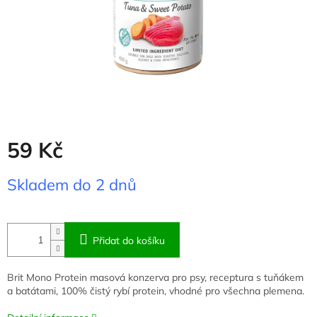
59 Kč
Měrná
Skladem do 2 dnů
cena:
Přidat do košíku
Brit Mono Protein masová konzerva pro psy, receptura s tuňákem
a batátami, 100% čistý rybí protein, vhodné pro všechna plemena.