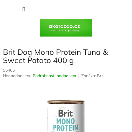
Přejít
na
NÁKU
obsah
KOŠÍK
Brit Dog Mono Protein Tuna &
Sweet Potato 400 g
95465
Průměrné
Neohodnoceno
Podrobnosti hodnocení
Značka:
Brit
hodnocení
produktu
je
0,0
z
5
hvězdiček.