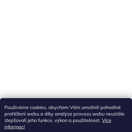
Náš FACEBOOK
AKČNÍ ZBOŽÍ
Používáme cookies, abychom Vám umožnili pohodlné
Tisíce výdejních míst po celé ČR
prohlížení webu a díky analýze provozu webu neustále
zlepšovali jeho funkce, výkon a použitelnost.
Více
informací