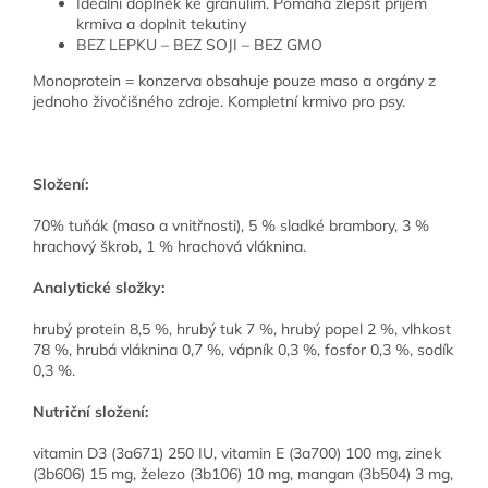
Ideální doplněk ke granulím. Pomáhá zlepšit příjem
krmiva a doplnit tekutiny
BEZ LEPKU – BEZ SOJI – BEZ GMO
Monoprotein = konzerva obsahuje pouze maso a orgány z
jednoho živočišného zdroje. Kompletní krmivo pro psy.
Složení:
70% tuňák (maso a vnitřnosti), 5 % sladké brambory, 3 %
hrachový škrob, 1 % hrachová vláknina.
Analytické složky:
hrubý protein 8,5 %, hrubý tuk 7 %, hrubý popel 2 %, vlhkost
78 %, hrubá vláknina 0,7 %, vápník 0,3 %, fosfor 0,3 %, sodík
0,3 %.
Nutriční složení:
vitamin D3 (3a671) 250 IU, vitamin E (3a700) 100 mg, zinek
(3b606) 15 mg, železo (3b106) 10 mg, mangan (3b504) 3 mg,