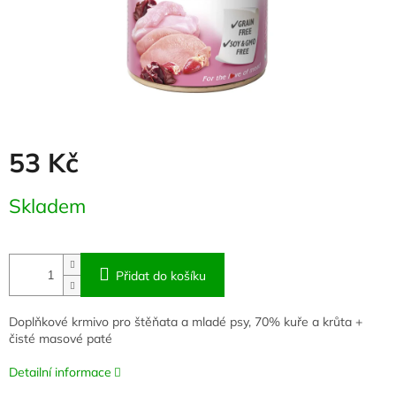
53 Kč
Měrná
Skladem
cena:
Přidat do košíku
Doplňkové krmivo pro štěňata a mladé psy, 70% kuře a krůta +
čisté masové paté
Detailní informace