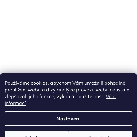
Náš FACEBOOK
AKČNÍ ZBOŽÍ
Používáme cookies, abychom Vám umožnili pohodlné
Tisíce výdejních míst po celé ČR
prohlížení webu a díky analýze provozu webu neustále
zlepšovali jeho funkce, výkon a použitelnost.
Více
informací
Vytvořil Shoptet
Nastavení
Copyright 2026
akarazoo.cz
. Všechna práva vyhrazena.
Upravit