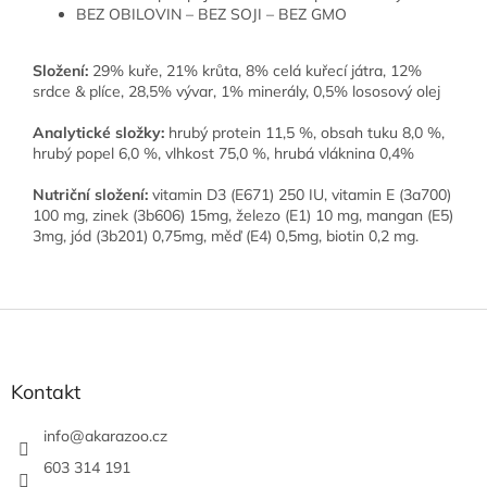
BEZ OBILOVIN – BEZ SOJI – BEZ GMO
Složení:
29% kuře, 21% krůta, 8% celá kuřecí játra, 12%
srdce & plíce, 28,5% vývar, 1% minerály, 0,5% lososový olej
Analytické složky:
hrubý protein 11,5 %, obsah tuku 8,0 %,
hrubý popel 6,0 %, vlhkost 75,0 %, hrubá vláknina 0,4%
Nutriční složení:
vitamin D3 (E671) 250 IU, vitamin E (3a700)
100 mg, zinek (3b606) 15mg, železo (E1) 10 mg, mangan (E5)
3mg, jód (3b201) 0,75mg, měď (E4) 0,5mg, biotin 0,2 mg.
Z
á
p
a
Kontakt
t
í
info
@
akarazoo.cz
603 314 191