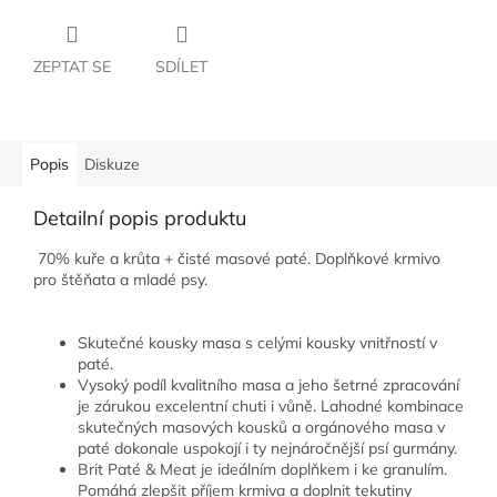
ZEPTAT SE
SDÍLET
Popis
Diskuze
Detailní popis produktu
70% kuře a krůta + čisté masové paté. Doplňkové krmivo
pro štěňata a mladé psy.
Skutečné kousky masa s celými kousky vnitřností v
paté.
Vysoký podíl kvalitního masa a jeho šetrné zpracování
je zárukou excelentní chuti i vůně. Lahodné kombinace
skutečných masových kousků a orgánového masa v
paté dokonale uspokojí i ty nejnáročnější psí gurmány.
Brit Paté & Meat je ideálním doplňkem i ke granulím.
Pomáhá zlepšit příjem krmiva a doplnit tekutiny