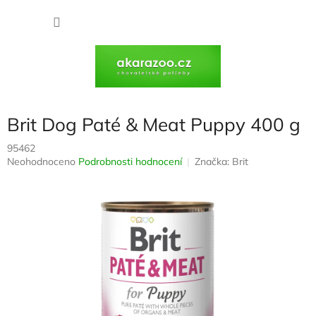
Přejít
na
NÁKU
obsah
KOŠÍK
Brit Dog Paté & Meat Puppy 400 g
95462
Průměrné
Neohodnoceno
Podrobnosti hodnocení
Značka:
Brit
hodnocení
produktu
je
0,0
z
5
hvězdiček.