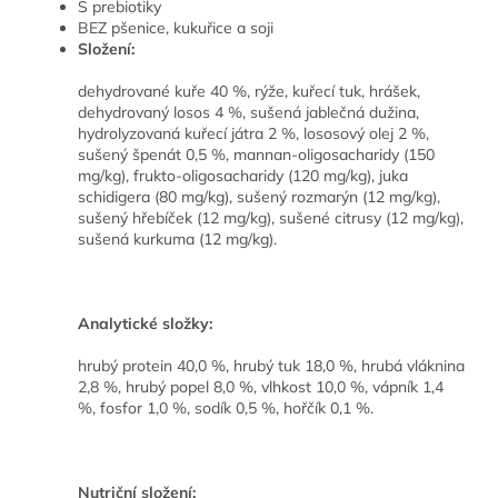
S prebiotiky
BEZ pšenice, kukuřice a soji
Složení:
dehydrované kuře 40 %, rýže, kuřecí tuk, hrášek,
dehydrovaný losos 4 %, sušená jablečná dužina,
hydrolyzovaná kuřecí játra 2 %, lososový olej 2 %,
sušený špenát 0,5 %, mannan-oligosacharidy (150
mg/kg), frukto-oligosacharidy (120 mg/kg), juka
schidigera (80 mg/kg), sušený rozmarýn (12 mg/kg),
sušený hřebíček (12 mg/kg), sušené citrusy (12 mg/kg),
sušená kurkuma (12 mg/kg).
Analytické složky:
hrubý
protein 40,0 %, hrubý tuk 18,0 %, hrubá vláknina
2,8 %, hrubý popel 8,0 %, vlhkost 10,0 %, vápník 1,4
%, fosfor 1,0 %, sodík 0,5 %, hořčík 0,1 %.
Nutriční složení: