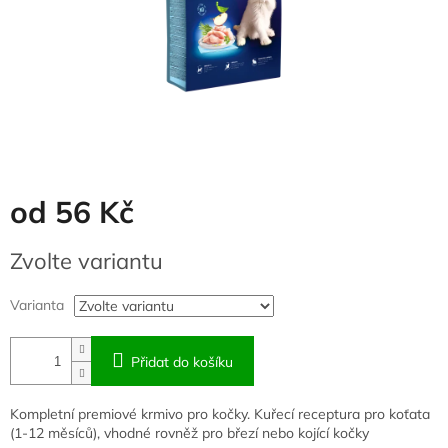
od
56 Kč
Měrná
Zvolte variantu
cena:
Varianta
Přidat do košíku
Kompletní premiové krmivo pro kočky. Kuřecí receptura pro koťata
(1-12 měsíců), vhodné rovněž pro březí nebo kojící kočky