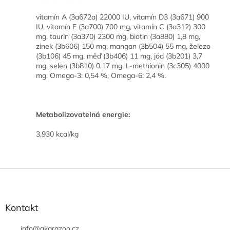
vitamín A (3a672a) 22000 IU, vitamín D3 (3a671) 900
IU, vitamín E (3a700) 700 mg, vitamín C (3a312) 300
mg, taurin (3a370) 2300 mg, biotin (3a880) 1,8 mg,
zinek (3b606) 150 mg, mangan (3b504) 55 mg, železo
(3b106) 45 mg, měď (3b406) 11 mg, jód (3b201) 3,7
mg, selen (3b810) 0,17 mg, L-methionin (3c305) 4000
mg. Omega-3: 0,54 %, Omega-6: 2,4 %.
Metabolizovatelná energie:
3,930 kcal/kg
Z
á
p
a
Kontakt
t
í
info
@
akarazoo.cz