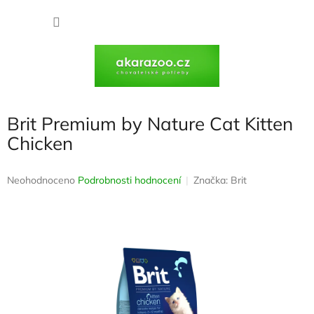
Přejít
na
NÁKU
obsah
KOŠÍK
Brit Premium by Nature Cat Kitten
Chicken
Průměrné
Neohodnoceno
Podrobnosti hodnocení
Značka:
Brit
hodnocení
produktu
je
0,0
z
5
hvězdiček.