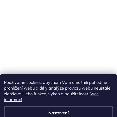
Náš FACEBOOK
AKČNÍ ZBOŽÍ
Používáme cookies, abychom Vám umožnili pohodlné
Tisíce výdejních míst po celé ČR
prohlížení webu a díky analýze provozu webu neustále
zlepšovali jeho funkce, výkon a použitelnost.
Více
informací
Vytvořil Shoptet
Nastavení