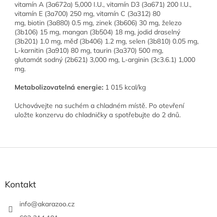
vitamín A (3a672a) 5,000 I.U., vitamín D3 (3a671) 200 I.U.,
vitamín E (3a700) 250 mg, vitamín C (3a312) 80
mg, biotin (3a880) 0.5 mg, zinek (3b606) 30 mg, železo
(3b106) 15 mg, mangan (3b504) 18 mg, jodid draselný
(3b201) 1.0 mg, měď (3b406) 1.2 mg, selen (3b810) 0.05 mg,
L-karnitin (3a910) 80 mg, taurin (3a370) 500 mg,
glutamát sodný (2b621) 3,000 mg, L-arginin (3c3.6.1) 1,000
mg.
Metabolizovatelná energie:
1 015 kcal/kg
Uchovávejte na suchém a chladném místě. Po otevření
uložte konzervu do chladničky a spotřebujte do 2 dnů.
Z
á
p
a
Kontakt
t
í
info
@
akarazoo.cz