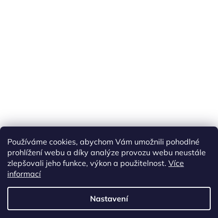
Náš FACEBOOK
AKČNÍ ZBOŽÍ
Používáme cookies, abychom Vám umožnili pohodlné
Tisíce výdejních míst po celé ČR
prohlížení webu a díky analýze provozu webu neustále
zlepšovali jeho funkce, výkon a použitelnost.
Více
informací
Vytvořil Shoptet
Nastavení