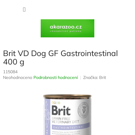
Přejít
na
NÁKU
obsah
KOŠÍK
Brit VD Dog GF Gastrointestinal
400 g
115084
Průměrné
Neohodnoceno
Podrobnosti hodnocení
Značka:
Brit
hodnocení
produktu
je
0,0
z
5
hvězdiček.