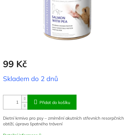
99 Kč
Měrná
Skladem do 2 dnů
cena:
Přidat do košíku
Dietní krmivo pro psy – zmírnění akutních střevních resorpčních
obtíží, úprava špatného trávení