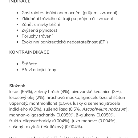
INDIKACE
Gastrointestinální onemocnění (průjem, zvracení)
Zklidnění trávicího ústrojí po průjmu či zvracení
Zánět slinivky břišní
Zvýšená plynatost
Poruchy trávení
Exokrinní pankreatická nedostatečnost (EPI)
KONTRAINDIKACE
Štěňata
Březí a kojící feny
Složení:
losos (55%), zelený hrách (4%), pivovarské kvasnice (3%),
lososový olej (2%), hrachová mouka, lignocelulóza, uhličitan
vápenatý, montmorillonit (0.5%), lusky a semena jitrocele
indického (0.5%), sušená řasa (0.5%,
Ascophyllum nodosum
),
mannan-oligosacharidy (0.005%), β-glukany (0.005%),
frukto-oligosacharidy (0.004%), Juka mohave (0.004%),
sušený rakytník řešetlákový (0.004%).