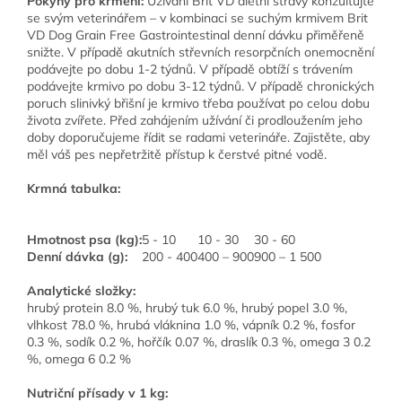
Pokyny pro krmení:
Užívání Brit VD dietní stravy konzultujte
se svým veterinářem – v kombinaci se suchým krmivem Brit
VD Dog Grain Free Gastrointestinal denní dávku přiměřeně
snižte. V případě akutních střevních resorpčních onemocnění
podávejte po dobu 1-2 týdnů. V případě obtíží s trávením
podávejte krmivo po dobu 3-12 týdnů. V případě chronických
poruch slinivký břišní je krmivo třeba používat po celou dobu
života zvířete. Před zahájením užívání či prodloužením jeho
doby doporučujeme řídit se radami veterináře. Zajistěte, aby
měl váš pes nepřetržitě přístup k čerstvé pitné vodě.
Krmná tabulka:
Hmotnost psa (kg):
5 - 10
10 - 30
30 - 60
Denní dávka (g):
200 - 400
400 – 900
900 – 1 500
Analytické složky:
hrubý protein 8.0 %, hrubý tuk 6.0 %, hrubý popel 3.0 %,
vlhkost 78.0 %, hrubá vláknina 1.0 %, vápník 0.2 %, fosfor
0.3 %, sodík 0.2 %, hořčík 0.07 %, draslík 0.3 %, omega 3 0.2
%, omega 6 0.2 %
Nutriční přísady v 1 kg: