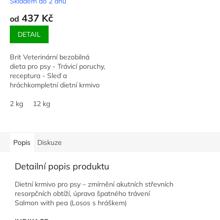
Skladem do 2 dnů
437 Kč
od
DETAIL
Brit Veterinární bezobilná
dieta pro psy - Trávicí poruchy,
receptura - Sleď a
hráchkompletní dietní krmivo
pro psy - podpora při léčbě
chronické gastroenteritidy
2 kg
12 kg
Popis
Diskuze
Detailní popis produktu
Dietní krmivo pro psy – zmírnění akutních střevních
resorpčních obtíží, úprava špatného trávení
Salmon with pea (Losos s hráškem)