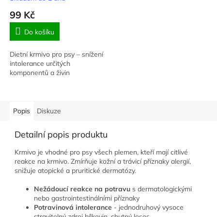
99 Kč
Do košíku
Dietní krmivo pro psy – snížení
intolerance určitých
komponentů a živin
Popis
Diskuze
Detailní popis produktu
Krmivo je vhodné pro psy všech plemen, kteří mají citlivé
reakce na krmivo. Zmírňuje kožní a trávicí příznaky alergií,
snižuje atopické a pruritické dermatózy.
Nežádoucí reakce na potravu
s dermatologickými
nebo gastrointestinálními příznaky
Potravinová intolerance
- jednodruhový vysoce
stravitelný zdroj bílkovin, chutný losos