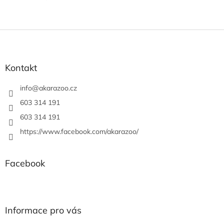
Z
á
p
a
Kontakt
t
í
info
@
akarazoo.cz
603 314 191
603 314 191
https://www.facebook.com/akarazoo/
Facebook
Informace pro vás