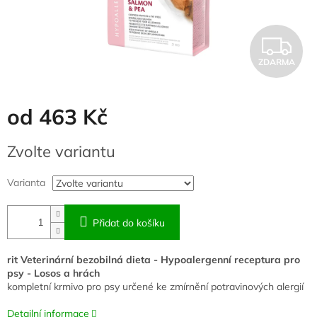
Z
ZDARMA
D
A
od
463 Kč
R
Měrná
Zvolte variantu
cena:
M
Varianta
A
Přidat do košíku
rit Veterinární bezobilná dieta - Hypoalergenní receptura pro
psy - Losos a hrách
kompletní krmivo pro psy určené ke zmírnění potravinových alergií
Detailní informace