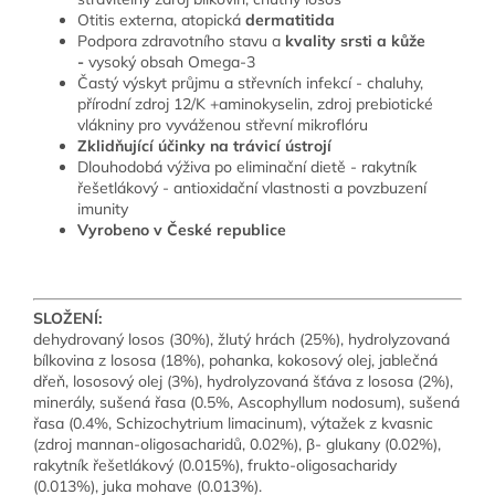
Otitis externa, atopická
dermatitida
Podpora zdravotního stavu a
kvality srsti a kůže
-
vysoký obsah Omega-3
Častý výskyt průjmu a střevních infekcí - chaluhy,
přírodní zdroj 12/K +aminokyselin, zdroj prebiotické
vlákniny pro vyváženou střevní mikroflóru
Zklidňující účinky na trávicí ústrojí
Dlouhodobá výživa po eliminační dietě - rakytník
řešetlákový - antioxidační vlastnosti a povzbuzení
imunity
Vyrobeno v České republice
SLOŽENÍ:
dehydrovaný losos (30%), žlutý hrách (25%), hydrolyzovaná
bílkovina z lososa (18%), pohanka, kokosový olej, jablečná
dřeň, lososový olej (3%), hydrolyzovaná šťáva z lososa (2%),
minerály, sušená řasa (0.5%, Ascophyllum nodosum), sušená
řasa (0.4%, Schizochytrium limacinum), výtažek z kvasnic
(zdroj mannan-oligosacharidů, 0.02%), β- glukany (0.02%),
rakytník řešetlákový (0.015%), frukto-oligosacharidy
(0.013%), juka mohave (0.013%).