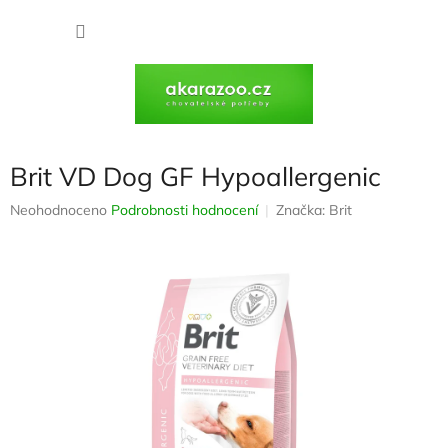
Přejít
na
NÁKU
obsah
KOŠÍK
Brit VD Dog GF Hypoallergenic
Průměrné
Neohodnoceno
Podrobnosti hodnocení
Značka:
Brit
hodnocení
produktu
je
0,0
z
5
hvězdiček.