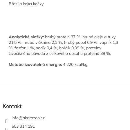
Březí a kojící kočky
Analytické složky:
hrubý protein 37 %, hrubé oleje a tuky
21,5 %, hrubá vláknina 2,1 %, hrubý popel 6,9 %, vápník 1,3
%, fosfor 1 %, sodík 0,4 %, hořčík 0,09 %, proteiny
živočišného původu z celkového obsahu proteinů 88 %.
M
etabolizovatelná energie:
4 220 kcal/kg.
Z
á
p
a
Kontakt
t
í
info
@
akarazoo.cz
603 314 191