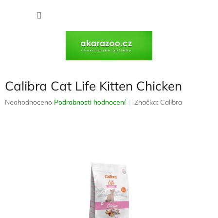
Přejít
na
NÁKU
obsah
KOŠÍK
Calibra Cat Life Kitten Chicken
Průměrné
Neohodnoceno
Podrobnosti hodnocení
Značka:
Calibra
hodnocení
produktu
je
0,0
z
5
hvězdiček.