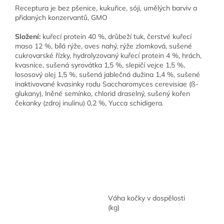
Receptura je bez pšenice, kukuřice, sóji, umělých barviv a
přidaných konzervantů, GMO
Složení:
kuřecí protein 40 %, drůbeží tuk, čerstvé kuřecí
maso 12 %, bílá rýže, oves nahý, rýže zlomková, sušené
cukrovarské řízky, hydrolyzovaný kuřecí protein 4 %, hrách,
kvasnice, sušená syrovátka 1,5 %, slepičí vejce 1,5 %,
lososový olej 1,5 %, sušená jablečná dužina 1,4 %, sušené
inaktivované kvasinky rodu Saccharomyces cerevisiae (ß-
glukany), lněné semínko, chlorid draselný, sušený kořen
čekanky (zdroj inulinu) 0,2 %, Yucca schidigera.
Váha kočky v dospělosti
(kg)