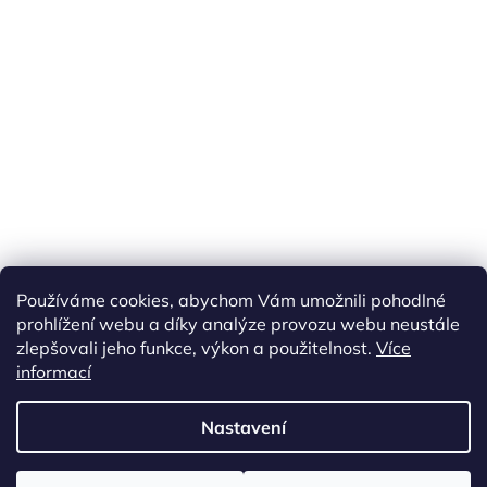
Náš FACEBOOK
AKČNÍ ZBOŽÍ
Používáme cookies, abychom Vám umožnili pohodlné
Tisíce výdejních míst po celé ČR
prohlížení webu a díky analýze provozu webu neustále
zlepšovali jeho funkce, výkon a použitelnost.
Více
informací
Vytvořil Shoptet
Nastavení
Copyright 2026
akarazoo.cz
. Všechna práva vyhrazena.
Upravit