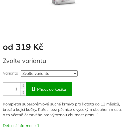
od
319 Kč
Měrná
Zvolte variantu
cena:
Varianta
Přidat do košíku
Kompletní superprémiové suché krmivo pro koťata do 12 měsíců,
březí a kojící kočky. Kuřecí bez pšenice s vysokým obsahem masa,
a to včetně čerstvého pro výraznou chutnost granulí.
Detailní informace