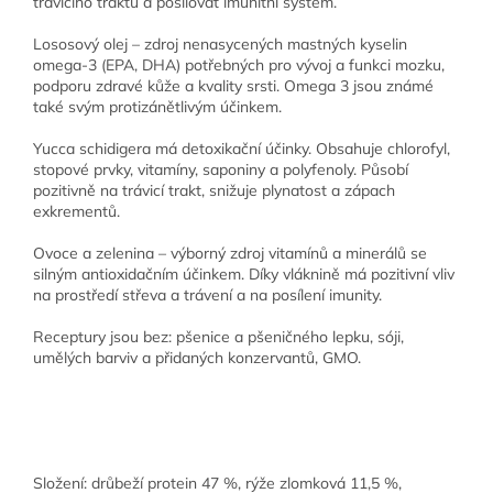
trávicího traktu a posilovat imunitní systém.
Lososový olej – zdroj nenasycených mastných kyselin
omega-3 (EPA, DHA) potřebných pro vývoj a funkci mozku,
podporu zdravé kůže a kvality srsti. Omega 3 jsou známé
také svým protizánětlivým účinkem.
Yucca schidigera má detoxikační účinky. Obsahuje chlorofyl,
stopové prvky, vitamíny, saponiny a polyfenoly. Působí
pozitivně na trávicí trakt, snižuje plynatost a zápach
exkrementů.
Ovoce a zelenina – výborný zdroj vitamínů a minerálů se
silným antioxidačním účinkem. Díky vláknině má pozitivní vliv
na prostředí střeva a trávení a na posílení imunity.
Receptury jsou bez: pšenice a pšeničného lepku, sóji,
umělých barviv a přidaných konzervantů, GMO.
Složení:
drůbeží protein 47 %, rýže zlomková 11,5 %,