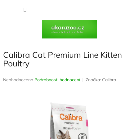
Přejít
na
NÁKU
obsah
KOŠÍK
Calibra Cat Premium Line Kitten
Poultry
Průměrné
Neohodnoceno
Podrobnosti hodnocení
Značka:
Calibra
hodnocení
produktu
je
0,0
z
5
hvězdiček.