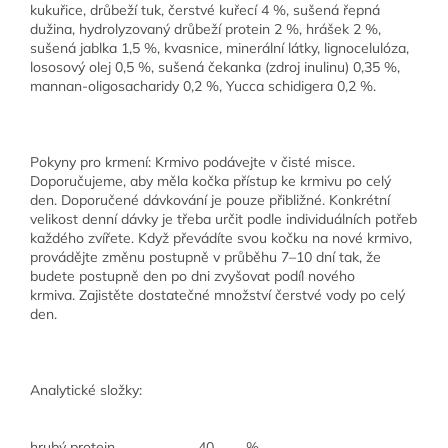
kukuřice, drůbeží tuk, čerstvé kuřecí 4 %, sušená řepná
dužina, hydrolyzovaný drůbeží protein 2 %, hrášek 2 %,
sušená jablka 1,5 %, kvasnice,
minerální látky
, lignocelulóza,
lososový olej 0,5 %, sušená čekanka (zdroj inulinu) 0,35 %,
mannan-oligosacharidy 0,2 %,
Yucca schidigera
0,2 %.
Pokyny pro krmení:
Krmivo podávejte v čisté misce.
Doporučujeme, aby měla kočka přístup ke krmivu po celý
den. Doporučené dávkování je pouze přibližné. Konkrétní
velikost denní dávky je třeba určit podle individuálních potřeb
každého zvířete.
Když převádíte svou kočku na nové krmivo,
provádějte změnu postupně v průběhu 7–10 dní tak, že
budete postupně den po dni zvyšovat podíl nového
krmiva.
Zajistěte dostatečné množství čerstvé vody po celý
den.
Analytické složky:
hrubý protein
40
%