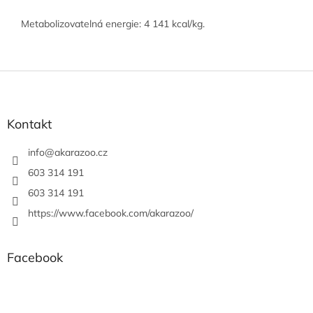
Metabolizovatelná energie:
4 141 kcal/kg.
Z
á
p
a
Kontakt
t
í
info
@
akarazoo.cz
603 314 191
603 314 191
https://www.facebook.com/akarazoo/
Facebook