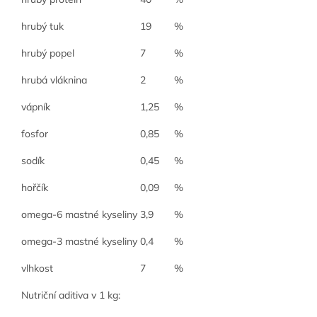
hrubý tuk
19
%
hrubý popel
7
%
hrubá vláknina
2
%
vápník
1,25
%
fosfor
0,85
%
sodík
0,45
%
hořčík
0,09
%
omega-6 mastné kyseliny
3,9
%
omega-3 mastné kyseliny
0,4
%
vlhkost
7
%
Nutriční aditiva v 1 kg: