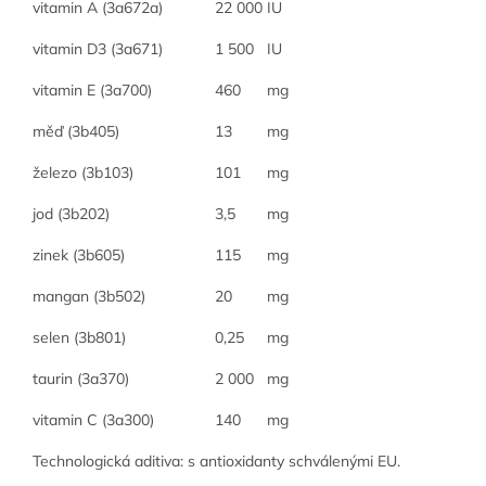
vitamin A (3a672a)
22 000
IU
vitamin D3 (3a671)
1 500
IU
vitamin E (3a700)
460
mg
měď (3b405)
13
mg
železo (3b103)
101
mg
jod (3b202)
3,5
mg
zinek (3b605)
115
mg
mangan (3b502)
20
mg
selen (3b801)
0,25
mg
taurin (3a370)
2 000
mg
vitamin C (3a300)
140
mg
Technologická aditiva:
s antioxidanty schválenými EU.