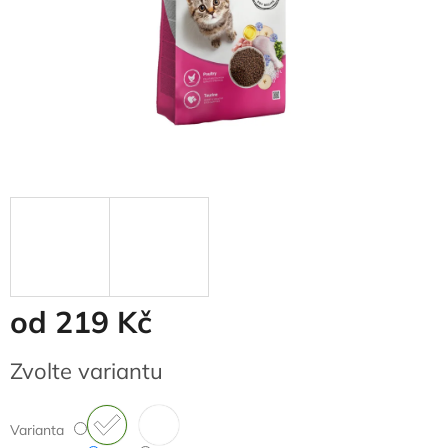
od
219 Kč
Měrná
Zvolte variantu
cena:
Varianta