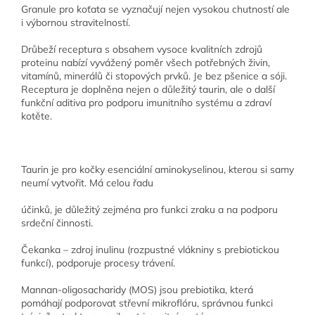
Granule pro koťata se vyznačují nejen vysokou chutností ale
i výbornou stravitelností.
Drůbeží receptura s obsahem vysoce kvalitních zdrojů
proteinu nabízí vyvážený poměr všech potřebných živin,
vitamínů, minerálů či stopových prvků. Je bez pšenice a sóji.
Receptura je doplněna nejen o důležitý taurin, ale o další
funkční aditiva pro podporu imunitního systému a zdraví
kotěte.
Taurin je pro kočky esenciální aminokyselinou, kterou si samy
neumí vytvořit. Má celou řadu
účinků, je důležitý zejména pro funkci zraku a na podporu
srdeční činnosti.
Čekanka – zdroj inulinu (rozpustné vlákniny s prebiotickou
funkcí), podporuje procesy trávení.
Mannan-oligosacharidy (MOS) jsou prebiotika, která
pomáhají podporovat střevní mikroflóru, správnou funkci