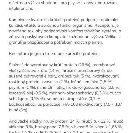
a šetrnou výživu vhodnou i pro psy se sklony k potravním
intolerancím.
Kombinace kvalitních krůtích proteinů podporuje optimální
kondici, vitalitu a správnou funkci organismu. Receptura je
navržena tak, aby podporovala komfort trávicího systému a
zároveň poskytovala kompletní každodenní výživu. Velikost
granulí je přizpůsobena potřebám malých plemen.
Receptura je grain free a bez kuřecího proteinu.
Složení: dehydratovaný krůtí protein (26 %), bramborové
vločky, čerstvá krůta (14 %), hrášek, bramborový škrob,
sušené cukrovarské řízky, drůbeží tuk (5 %), hydrolyzovaný
rostlinný protein, kvasnice (2 %), lněné semínko (1,5 %),
psyllium (1 %), minerální látky, frukto-oligosacharidy (0,5 %),
lososový olej (0,5 %), mannan-oligosacharidy (0,3 %), Yucca
schidigera (0,15 %), semeno ostropestřce (0,1 %),
Lacticaseibacillus paracasei HA-108 inaktivovaný (7,5 × 10?
buněk/kg).
Analytické složky: hrubý protein 24 %, hrubý tuk 12 %, hrubá
vláknina 3 %, hrubý popel 7,5 %, vlhkost 8 %, vápník 1,65 %,
fosfor 1,1 %, sodík 0,25 %, hořčík 0,1 %, omega-6 mastné