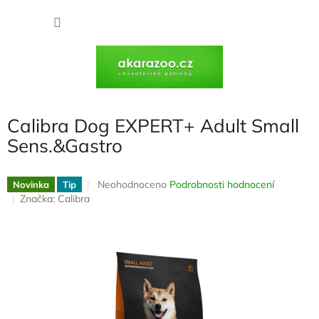
Přejít
na
NÁKU
obsah
KOŠÍK
Calibra Dog EXPERT+ Adult Small
Sens.&Gastro
Průměrné
Neohodnoceno
Podrobnosti hodnocení
Novinka
Tip
hodnocení
Značka:
Calibra
produktu
je
0,0
z
5
hvězdiček.