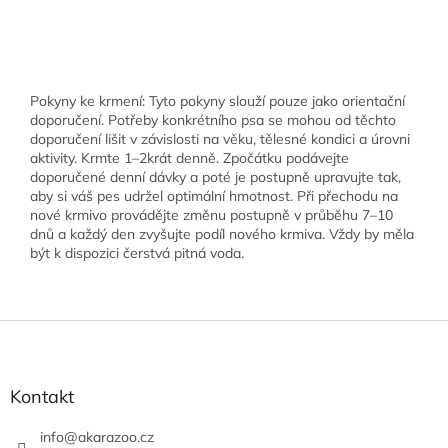
Pokyny ke krmení: Tyto pokyny slouží pouze jako orientační
doporučení. Potřeby konkrétního psa se mohou od těchto
doporučení lišit v závislosti na věku, tělesné kondici a úrovni
aktivity. Krmte 1–2krát denně. Zpočátku podávejte
doporučené denní dávky a poté je postupně upravujte tak,
aby si váš pes udržel optimální hmotnost. Při přechodu na
nové krmivo provádějte změnu postupně v průběhu 7–10
dnů a každý den zvyšujte podíl nového krmiva. Vždy by měla
být k dispozici čerstvá pitná voda.
Z
á
p
a
Kontakt
t
í
info
@
akarazoo.cz