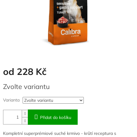
od
228 Kč
Měrná
Zvolte variantu
cena:
Varianta
Přidat do košíku
Kompletní superprémiové suché krmivo - krůtí receptura s