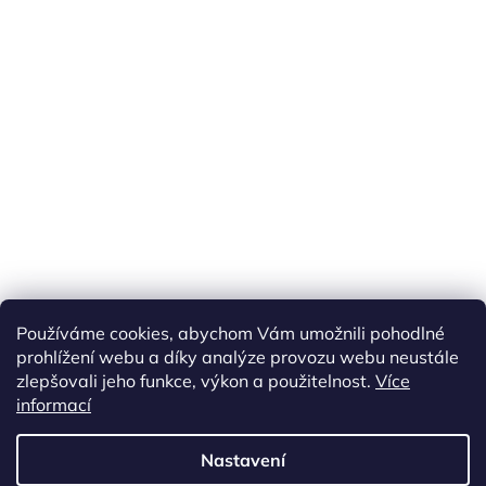
Náš FACEBOOK
AKČNÍ ZBOŽÍ
Používáme cookies, abychom Vám umožnili pohodlné
Tisíce výdejních míst po celé ČR
prohlížení webu a díky analýze provozu webu neustále
zlepšovali jeho funkce, výkon a použitelnost.
Více
informací
Vytvořil Shoptet
Nastavení