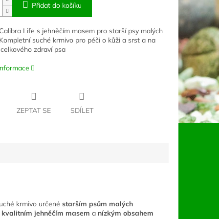
Přidat do košíku
Calibra Life s jehněčím masem pro starší psy malých
Kompletní suché krmivo pro péči o kůži a srst a na
celkového zdraví psa
 informace
ZEPTAT SE
SDÍLET
suché krmivo určené
starším psům malých
s kvalitním jehněčím masem
a
nízkým obsahem