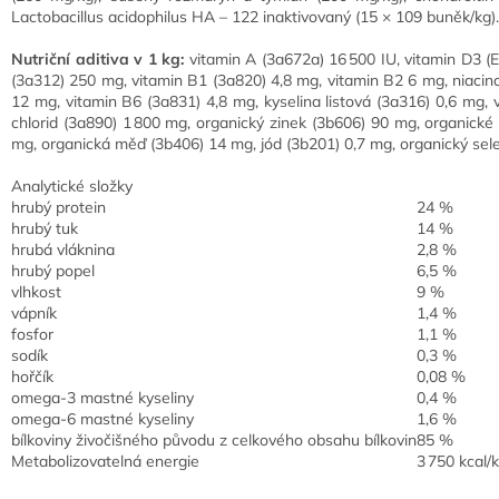
Lactobacillus acidophilus HA – 122 inaktivovaný (15 × 109 buněk/kg).
Nutriční aditiva v 1 kg:
vitamin A (3a672a) 16 500 IU, vitamin D3 (
(3a312) 250 mg, vitamin B1 (3a820) 4,8 mg, vitamin B2 6 mg, niaci
12 mg, vitamin B6 (3a831) 4,8 mg, kyselina listová (3a316) 0,6 mg, 
chlorid (3a890) 1 800 mg, organický zinek (3b606) 90 mg, organické
mg, organická měď (3b406) 14 mg, jód (3b201) 0,7 mg, organický sel
Analytické složky
hrubý protein
24 %
hrubý tuk
14 %
hrubá vláknina
2,8 %
hrubý popel
6,5 %
vlhkost
9 %
vápník
1,4 %
fosfor
1,1 %
sodík
0,3 %
hořčík
0,08 %
omega-3 mastné kyseliny
0,4 %
omega-6 mastné kyseliny
1,6 %
bílkoviny živočišného původu z celkového obsahu bílkovin
85 %
Metabolizovatelná energie
3 750 kcal/