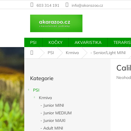
Přejít
603 314 191
info@akarazoo.cz
na
obsah
PSI
KOČKY
AKVARISTIKA
TERARIS
Domů
PSI
Krmiva
- Senior/Light MINI
P
Cal
o
Přeskočit
s
Průměr
Kategorie
Neohod
kategorie
t
hodnoc
r
produkt
PSI
a
je
Krmiva
n
0,0
z
- Junior MINI
n
5
í
- Junior MEDIUM
hvězdič
p
- Junior MAXI
a
- Adult MINI