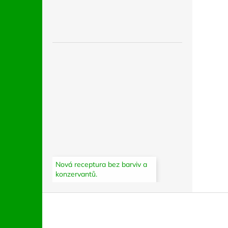
Nová receptura bez barviv a
konzervantů.
Z
á
p