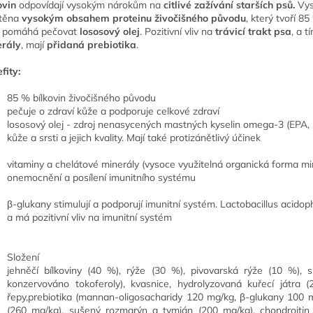
ovin
odpovídají vysokým nárokům na
citlivé zažívání starších psů.
Vys
štěna
vysokým obsahem proteinu živočišného původu
, který tvoří 8
pomáhá pečovat
lososový olej
. Pozitivní vliv na
trávicí trakt psa
, a t
rály
, mají
přidaná prebiotika
.
fity:
85 % bílkovin živočišného původu
pečuje o zdraví kůže a podporuje celkové zdraví
lososový olej - zdroj nenasycených mastných kyselin omega-3 (EPA,
kůže a srsti a jejich kvality. Mají také protizánětlivý účinek
vitaminy a chelátové minerály (vysoce využitelná organická forma mi
onemocnění a posílení imunitního systému
β-glukany stimulují a podporují imunitní systém. Lactobacillus acidop
a má pozitivní vliv na imunitní systém
Složení
jehněčí bílkoviny (40 %), rýže (30 %), pivovarská rýže (10 %), 
konzervováno tokoferoly), kvasnice, hydrolyzovaná kuřecí játra 
řepy,prebiotika (mannan-oligosacharidy 120 mg/kg, β-glukany 100 m
(260 mg/kg), sušený rozmarýn a tymián (200 mg/kg), chondroitin 