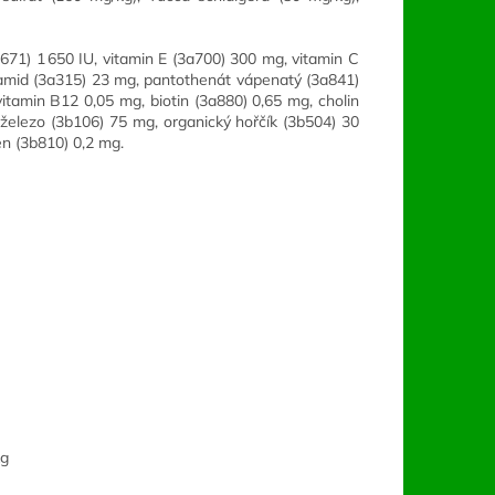
E671) 1 650 IU, vitamin E (3a700) 300 mg, vitamin C
namid (3a315) 23 mg, pantothenát vápenatý (3a841)
vitamin B12 0,05 mg, biotin (3a880) 0,65 mg, cholin
 železo (3b106) 75 mg, organický hořčík (3b504) 30
en (3b810) 0,2 mg.
kg