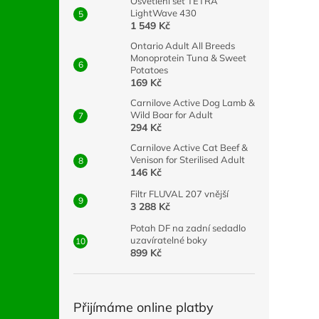
Osvětlení set TETRA
LightWave 430
1 549 Kč
Ontario Adult All Breeds
Monoprotein Tuna & Sweet
Potatoes
169 Kč
Carnilove Active Dog Lamb &
Wild Boar for Adult
294 Kč
Carnilove Active Cat Beef &
Venison for Sterilised Adult
146 Kč
Filtr FLUVAL 207 vnější
3 288 Kč
Potah DF na zadní sedadlo
uzavíratelné boky
899 Kč
Přijímáme online platby