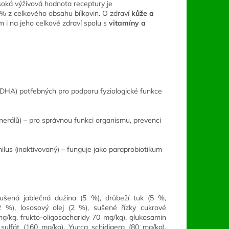
oká výživová hodnota receptury je
5 % z celkového obsahu bílkovin. O zdraví
kůže a
ím i na jeho celkové zdraví spolu s
vitamíny a
 DHA) potřebných pro podporu fyziologické funkce
nerálů) – pro správnou funkci organismu, prevenci
hilus (inaktivovaný) – funguje jako paraprobiotikum
sušená jablečná dužina (5 %), drůbeží tuk (5 %,
(2 %), lososový olej (2 %), sušené řízky cukrové
g/kg, frukto-oligosacharidy 70 mg/kg), glukosamin
sulfát (160 mg/kg), Yucca schidigera (80 mg/kg),