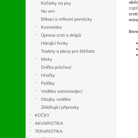
obil
Kočárky na psy
zaji
Na ven
srsti
Blikací a reflexní pomůcky
mine
Kosmetika
Bene
Úprava srsti a drápů
Hárající fenky
Toalety a pleny pro štěňata
Misky
Dvířka průchozí
Hračky
Pelíšky
Vodítka samonavíjecí
Obojky, vodítka
Zklidňující přípravky
KOČKY
AKVARISTIKA
TERARISTIKA