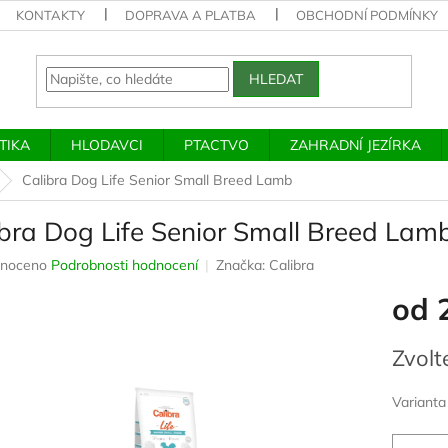
KONTAKTY
DOPRAVA A PLATBA
OBCHODNÍ PODMÍNKY
HLEDAT
TIKA
HLODAVCI
PTACTVO
ZAHRADNÍ JEZÍRKA
Calibra Dog Life Senior Small Breed Lamb
ibra Dog Life Senior Small Breed Lam
né
noceno
Podrobnosti hodnocení
Značka:
Calibra
ení
od
u
Měrná
Zvolt
cena:
ek.
Varianta