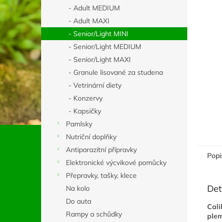
n
- Adult MEDIUM
e
- Adult MAXI
l
- Senior/Light MINI
- Senior/Light MEDIUM
- Senior/Light MAXI
- Granule lisované za studena
- Vetrinární diety
- Konzervy
- Kapsičky
Pamlsky
Nutriční doplňky
Antiparazitní přípravky
Popi
Elektronické výcvikové pomůcky
Přepravky, tašky, klece
Det
Na kolo
Do auta
Cali
Rampy a schůdky
plem