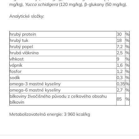
mg/kg),
Yucca schidigera
(120 mg/kg), β-glukany (50 mg/kg).
Analytické složky:
hrubý protein
30
%
hrubý tuk
18
%
hrubý popel
7,2
%
hrubá vláknina
2,5
%
vlhkost
9
%
vápník
1,6
%
fosfor
1,2
%
sodík
0,3
%
omega-3 mastné kyseliny
0,35
%
omega-6 mastné kyseliny
2,7
%
bílkoviny živočišného původu z celkového obsahu
85
%
bílkovin
Metabolizovatelná energie: 3 960 kcal/kg
Z