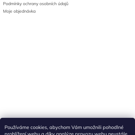
Podmínky ochrany osobních údajů
Moje objednávka
Náš FACEBOOK
AKČNÍ ZBOŽÍ
Používáme cookies, abychom Vám umožnili pohodlné
Tisíce výdejních míst po celé ČR
prohlížení webu a díky analýze provozu webu neustále