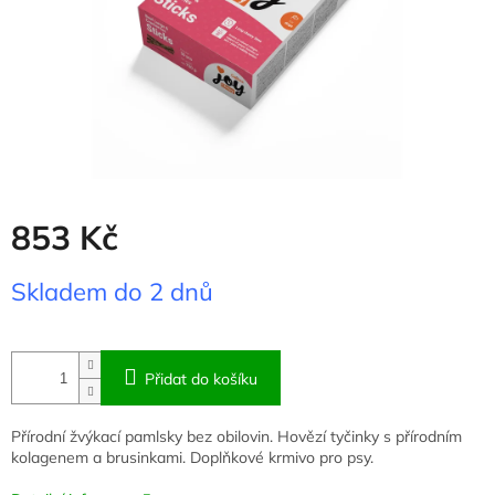
853 Kč
Měrná
Skladem do 2 dnů
cena:
Přidat do košíku
Přírodní žvýkací pamlsky bez obilovin. Hovězí tyčinky s přírodním
kolagenem a brusinkami. Doplňkové krmivo pro psy.