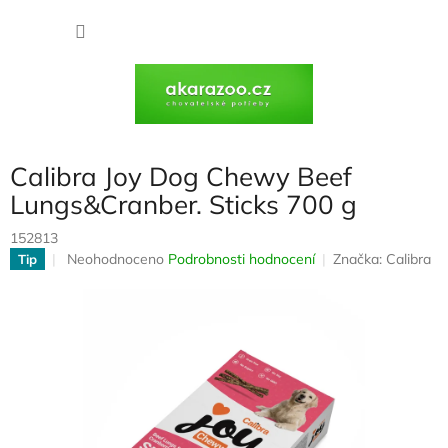
Přejít
na
NÁKU
obsah
KOŠÍK
Calibra Joy Dog Chewy Beef
Lungs&Cranber. Sticks 700 g
152813
Průměrné
Neohodnoceno
Podrobnosti hodnocení
Značka:
Calibra
Tip
hodnocení
produktu
je
0,0
z
5
hvězdiček.