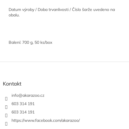
Datum výroby / Doba trvanlivosti / Číslo šarže uvedeno na
obalu.
Balení: 700 g, 50 ks/box
Z
á
p
a
Kontakt
t
í
info
@
akarazoo.cz
603 314 191
603 314 191
https://www.facebook.com/akarazoo/