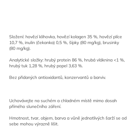
Složení
: hovězí klihovka, hovězí kolagen 35 %, hovězí plíce
10,7 %, inulin (čekanka) 0,5 %, šípky (80 mg/kg), brusinky
(80 mg/kg).
Analytické složky
: hrubý protein 86 %, hrubá vláknina <1 %,
hrubý tuk 1,28 %, hrubý popel 3,63 %.
Bez přidaných antioxidantů, konzervantů a barviv.
Uchovávejte na suchém a chladném místě mimo dosah
přímého slunečního záření.
Hmotnost, tvar, objem, barva a vůně jednotlivých šarží se od
sebe mohou výrazně lišit.