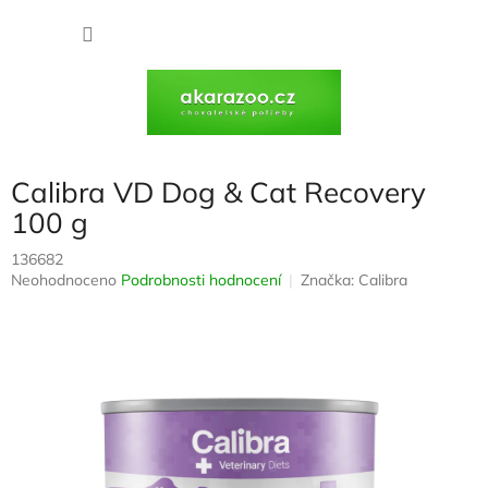
Přejít
na
NÁKU
obsah
KOŠÍK
Calibra VD Dog & Cat Recovery
100 g
136682
Průměrné
Neohodnoceno
Podrobnosti hodnocení
Značka:
Calibra
hodnocení
produktu
je
0,0
z
5
hvězdiček.