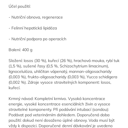
Účel použití:
- Nutriční obnova, regenerace
- Felinní hepatická lipidóza
- Nutriční podpora po operacích
Balení: 400 g
Složení: losos (30 %), kuřecí (26 %), hrachová mouka, rybí tuk
(1,5 %), sušené řasy (0,5 %, Schizochytrium limacinum),
lignocelulóza, uhličitan vápenatý, mannan-oligosacharidy
(0,003 %), frukto-oligosacharidy (0,003 %), Yucca schidigera
(0,002 %). Zdroje vysoce stravitelných komponent: losos,
kuřecí.
Krmný návod: Kompletní krmivo. Vysoká koncentrace
energie, vysoké koncentrace esenciálních živin a vysoce
stravitelné komponenty. Při podávání intubací (sondou):
Podávat pod veterinárním dohledem. Doporučená doba
použití: dokud není dosaženo úplné obnovy. Voda musí být
vždy k dispozici. Doporučené denní dávkování je uvedeno