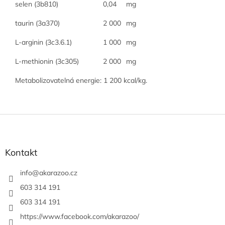
selen (3b810)
0,04
mg
taurin (3a370)
2 000
mg
L-arginin (3c3.6.1)
1 000
mg
L-methionin (3c305)
2 000
mg
Metabolizovatelná energie: 1 200 kcal/kg.
Z
á
p
a
Kontakt
t
í
info
@
akarazoo.cz
603 314 191
603 314 191
https://www.facebook.com/akarazoo/