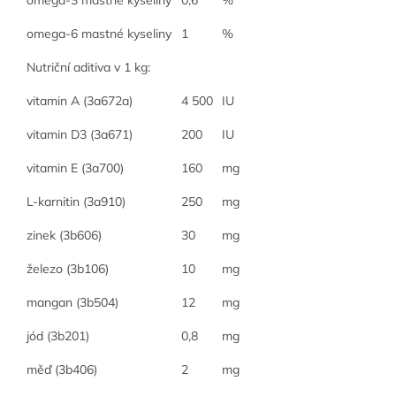
omega-3 mastné kyseliny
0,6
%
omega-6 mastné kyseliny
1
%
Nutriční aditiva v 1 kg:
vitamin A (3a672a)
4 500
IU
vitamin D3 (3a671)
200
IU
vitamin E (3a700)
160
mg
L-karnitin (3a910)
250
mg
zinek (3b606)
30
mg
železo (3b106)
10
mg
mangan (3b504)
12
mg
jód (3b201)
0,8
mg
měď (3b406)
2
mg