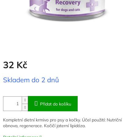
32 Kč
Měrná
Skladem do 2 dnů
cena:
Přidat do košíku
Kompletní dietní krmivo pro psy a kočky. Účel použití: Nutriční
obnova, regenerace. Kočičí jaterní lipidóza.