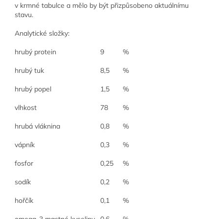
v krmné tabulce a mělo by být přizpůsobeno aktuálnímu
stavu.
Analytické složky:
hrubý protein
9
%
hrubý tuk
8,5
%
hrubý popel
1,5
%
vlhkost
78
%
hrubá vláknina
0,8
%
vápník
0,3
%
fosfor
0,25
%
sodík
0,2
%
hořčík
0,1
%