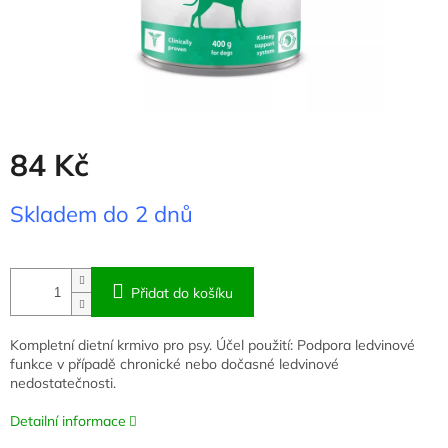
84 Kč
Měrná
Skladem do 2 dnů
cena:
Přidat do košíku
Kompletní dietní krmivo pro psy. Účel použití: Podpora ledvinové
funkce v případě chronické nebo dočasné ledvinové
nedostatečnosti.
Detailní informace