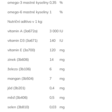
omega-3 mastné kyseliny
0,35
%
omega-6 mastné kyseliny
1
%
Nutriční aditiva v 1 kg:
vitamin A (3a672a)
3 000
IU
vitamin D3 (3a671)
140
IU
vitamin E (3a700)
120
mg
zinek (3b606)
14
mg
železo (3b106)
6
mg
mangan (3b504)
7
mg
jód (3b201)
0,4
mg
měď (3b406)
0,5
mg
selen (3b810)
0,03
mg