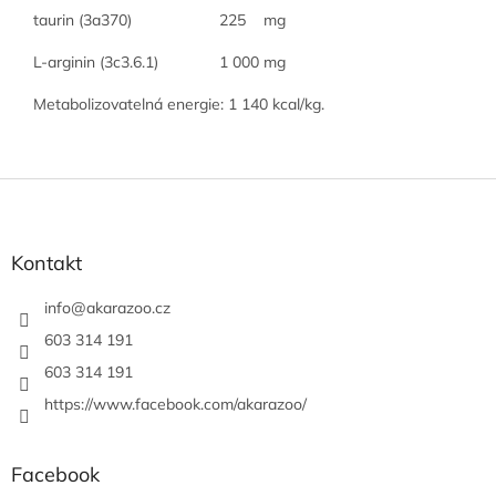
taurin (3a370)
225
mg
L-arginin (3c3.6.1)
1 000
mg
Metabolizovatelná energie:
1 140 kcal/kg.
Z
á
p
a
Kontakt
t
í
info
@
akarazoo.cz
603 314 191
603 314 191
https://www.facebook.com/akarazoo/
Facebook