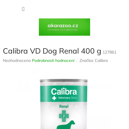
Přejít
na
NÁKU
obsah
KOŠÍK
Calibra VD Dog Renal 400 g
127861
Průměrné
Neohodnoceno
Podrobnosti hodnocení
Značka:
Calibra
hodnocení
produktu
je
0,0
z
5
hvězdiček.