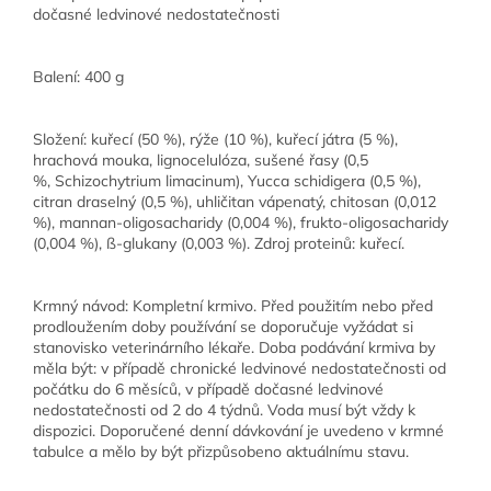
dočasné ledvinové nedostatečnosti
Balení:
400 g
Složení:
kuřecí (50 %), rýže (10 %), kuřecí játra (5 %),
hrachová mouka, lignocelulóza, sušené řasy (0,5
%,
Schizochytrium limacinum
),
Yucca schidigera
(0,5 %),
citran draselný (0,5 %), uhličitan vápenatý, chitosan (0,012
%), mannan-oligosacharidy (0,004 %), frukto-oligosacharidy
(0,004 %), ß-glukany (0,003 %). Zdroj proteinů: kuřecí.
Krmný návod:
Kompletní krmivo. Před použitím nebo před
prodloužením doby používání se doporučuje vyžádat si
stanovisko veterinárního lékaře. Doba podávání krmiva by
měla být: v případě chronické ledvinové nedostatečnosti od
počátku do 6 měsíců, v případě dočasné ledvinové
nedostatečnosti od 2 do 4 týdnů. Voda musí být vždy k
dispozici. Doporučené denní dávkování je uvedeno v krmné
tabulce a mělo by být přizpůsobeno aktuálnímu stavu.