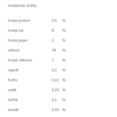
Analytické složky:
hrubý protein
5,5
%
hrubý tuk
8
%
hrubý popel
2
%
vlhkost
78
%
hrubá vláknina
1
%
vápník
0,2
%
fosfor
0,12
%
sodík
0,15
%
hořčík
0,1
%
draslík
0,15
%