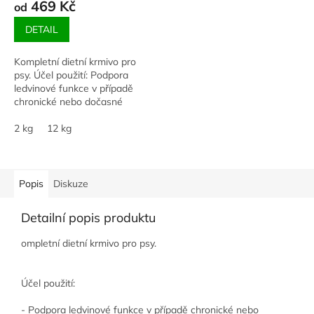
469 Kč
od
DETAIL
Kompletní dietní krmivo pro
psy. Účel použití: Podpora
ledvinové funkce v případě
chronické nebo dočasné
ledvinové nedostatečnosti.
Podpora srdeční funkce v
2 kg
12 kg
případě chronické...
Popis
Diskuze
Detailní popis produktu
ompletní dietní krmivo pro psy.
Účel použití:
- Podpora ledvinové funkce v případě chronické nebo