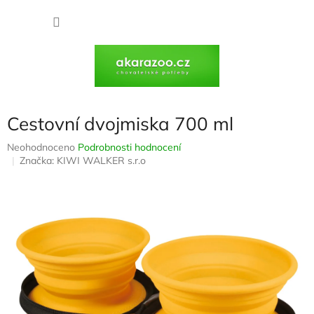
Přejít
na
NÁKU
obsah
KOŠÍK
Cestovní dvojmiska 700 ml
Průměrné
Neohodnoceno
Podrobnosti hodnocení
hodnocení
Značka:
KIWI WALKER s.r.o
produktu
je
0,0
z
5
hvězdiček.