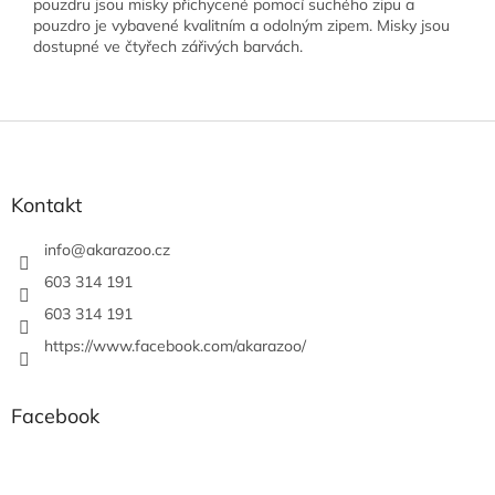
pouzdru jsou misky přichycené pomocí suchého zipu a
pouzdro je vybavené kvalitním a odolným zipem. Misky jsou
dostupné ve čtyřech zářivých barvách.
Z
á
p
a
Kontakt
t
í
info
@
akarazoo.cz
603 314 191
603 314 191
https://www.facebook.com/akarazoo/
Facebook