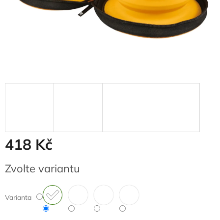
418 Kč
Měrná
Zvolte variantu
cena:
Varianta