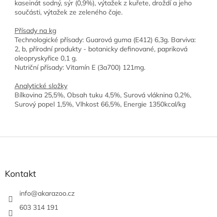
kaseinát sodný, sýr (0,9%), výtažek z kuřete, droždí a jeho
součásti, výtažek ze zeleného čaje.
Přísady na kg
Technologické přísady: Guarová guma (E412) 6,3g. Barviva:
2, b, přírodní produkty - botanicky definované, papriková
oleopryskyřice 0,1 g.
Nutriční přísady: Vitamín E (3a700) 121mg.
Analytické složky
Bílkovina 25,5%, Obsah tuku 4,5%, Surová vláknina 0,2%,
Surový popel 1,5%, Vlhkost 66,5%, Energie 1350kcal/kg
Z
á
p
a
Kontakt
t
í
info
@
akarazoo.cz
603 314 191