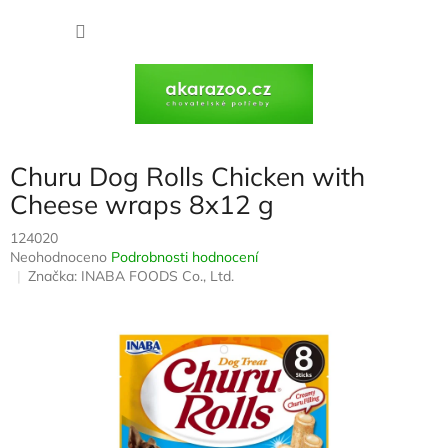
Přejít
na
NÁKU
obsah
KOŠÍK
Churu Dog Rolls Chicken with
Cheese wraps 8x12 g
124020
Průměrné
Neohodnoceno
Podrobnosti hodnocení
hodnocení
Značka:
INABA FOODS Co., Ltd.
produktu
je
0,0
z
5
hvězdiček.