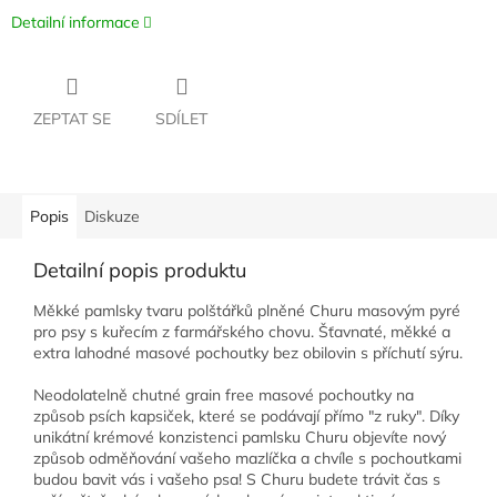
Detailní informace
ZEPTAT SE
SDÍLET
Popis
Diskuze
Detailní popis produktu
Měkké pamlsky tvaru polštářků plněné Churu masovým pyré
pro psy s kuřecím z farmářského chovu. Šťavnaté, měkké a
extra lahodné masové pochoutky bez obilovin s příchutí sýru.
Neodolatelně chutné grain free masové pochoutky na
způsob psích kapsiček, které se podávají přímo "z ruky". Díky
unikátní krémové konzistenci pamlsku Churu objevíte nový
způsob odměňování vašeho mazlíčka a chvíle s pochoutkami
budou bavit vás i vašeho psa! S Churu budete trávit čas s