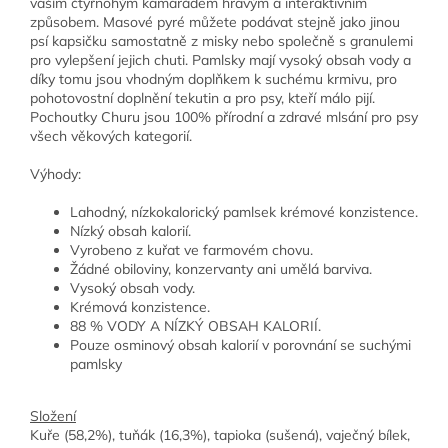
vaším čtyřnohým kamarádem hravým a interaktivním
způsobem. Masové pyré můžete podávat stejně jako jinou
psí kapsičku samostatně z misky nebo společně s granulemi
pro vylepšení jejich chuti. Pamlsky mají vysoký obsah vody a
díky tomu jsou vhodným doplňkem k suchému krmivu, pro
pohotovostní doplnění tekutin a pro psy, kteří málo pijí.
Pochoutky Churu jsou 100% přírodní a zdravé mlsání pro psy
všech věkových kategorií.
Výhody:
Lahodný, nízkokalorický pamlsek krémové konzistence.
Nízký obsah kalorií.
Vyrobeno z kuřat ve farmovém chovu.
Žádné obiloviny, konzervanty ani umělá barviva.
Vysoký obsah vody.
Krémová konzistence.
88 % VODY A NÍZKÝ OBSAH KALORIÍ.
Pouze osminový obsah kalorií v porovnání se suchými
pamlsky
Složení
Kuře (58,2%), tuňák (16,3%), tapioka (sušená), vaječný bílek,