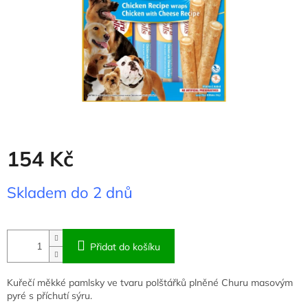
154 Kč
Měrná
Skladem do 2 dnů
cena:
Přidat do košíku
Kuřečí měkké pamlsky ve tvaru polštářků plněné Churu masovým
pyré s příchutí sýru.