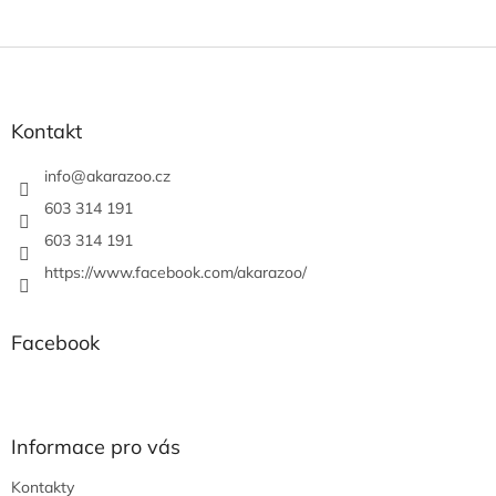
Z
á
p
a
Kontakt
t
í
info
@
akarazoo.cz
603 314 191
603 314 191
https://www.facebook.com/akarazoo/
Facebook
Informace pro vás
Kontakty