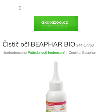
Přejít
na
NÁKU
obsah
KOŠÍK
Čistič očí BEAPHAR BIO
244-17753
Průměrné
Neohodnoceno
Podrobnosti hodnocení
Značka:
Beaphar
hodnocení
produktu
je
0,0
z
5
hvězdiček.