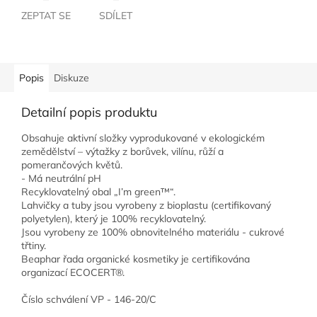
ZEPTAT SE
SDÍLET
Popis
Diskuze
Detailní popis produktu
Obsahuje aktivní složky vyprodukované v ekologickém
zemědělství – výtažky z borůvek, vilínu, růží a
pomerančových květů.
- Má neutrální pH
Recyklovatelný obal „I’m green™“.
Lahvičky a tuby jsou vyrobeny z bioplastu (certifikovaný
polyetylen), který je 100% recyklovatelný.
Jsou vyrobeny ze 100% obnovitelného materiálu - cukrové
třtiny.
Beaphar řada organické kosmetiky je certifikována
organizací ECOCERT®.
Číslo schválení VP - 146-20/C