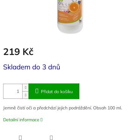
219 Kč
Měrná
Skladem do 3 dnů
cena:
Přidat do košíku
Jemně čistí oči a předchází jejich podráždění. Obsah 100 ml.
Detailní informace