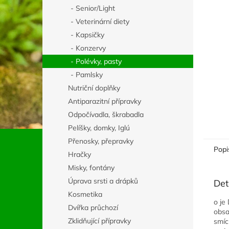
n
- Senior/Light
e
- Veterinární diety
l
- Kapsičky
- Konzervy
- Polévky, pasty
- Pamlsky
Nutriční doplňky
Antiparazitní přípravky
Odpočívadla, škrabadla
Pelíšky, domky, Iglú
Přenosky, přepravky
Popi
Hračky
Misky, fontány
Úprava srsti a drápků
Det
Kosmetika
o je
Dvířka průchozí
obsa
Zklidňující přípravky
smíc