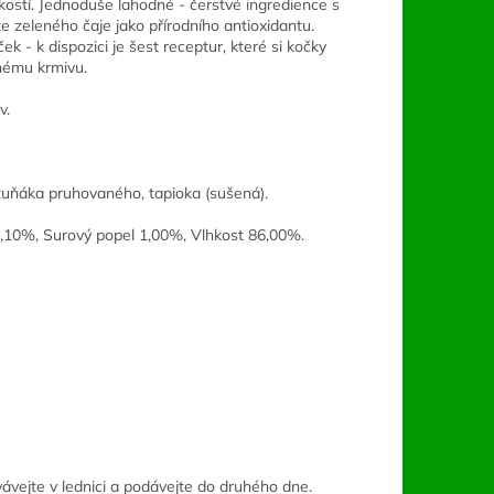
ostí. Jednoduše lahodné - čerstvé ingredience s
 zeleného čaje jako přírodního antioxidantu.
 - k dispozici je šest receptur, které si kočky
žnému krmivu.
v.
 tuňáka pruhovaného, tapioka (sušená).
,10%, Surový popel 1,00%, Vlhkost 86,00%.
ávejte v lednici a podávejte do druhého dne.