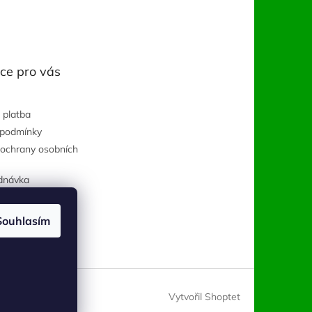
ce pro vás
 platba
 podmínky
ochrany osobních
dnávka
Souhlasím
Vytvořil Shoptet