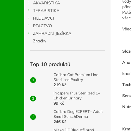
vody
AKVARISTIKA
přid
TERARISTIKA
Potě
všec
HLODAVCI
PTACTVO
Všec
ZAHRADNÍ JEZÍRKA
Značky
Slož
Anal
Top 10 produktů
Ener
Calibra Cat Premium Line
Sterilised Poultry
Tech
219 Kč
Prospera Plus Sterilized 1+
Senz
Chicken Urinary
99 Kč
Nutr
Calibra Dog EXPERT+ Adult
Small Sens.&Derma
246 Kč
Krm
Miska DF Bludiště proti