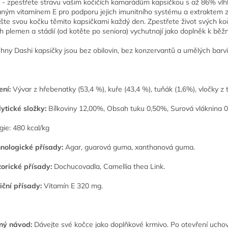
 - zpestřete stravu vašim kočičích kamarádům kapsičkou s až 86% vlhk
aným vitamínem E pro podporu jejich imunitního systému a extraktem ze
šte svou kočku těmito kapsičkami každý den. Zpestřete život svých koček
h plemen a stádií (od kotěte po seniora) vychutnají jako doplněk k bě
hny Dashi kapsičky jsou bez obilovin, bez konzervantů a umělých barvi
ení:
Vývar z hřebenatky (53,4 %), kuře (43,4 %), tuňák (1,6%), vločky z
ytické složky:
Bílkoviny 12,00%, Obsah tuku 0,50%, Surová vláknina 0
gie: 480 kcal/kg
nologické přísady:
Agar, guarová guma, xanthanová guma.
orické přísady:
Dochucovadla, Camellia thea Link.
iční přísady:
Vitamín E 320 mg.
ný návod:
Dávejte své kočce jako doplňkové krmivo. Po otevření uchov