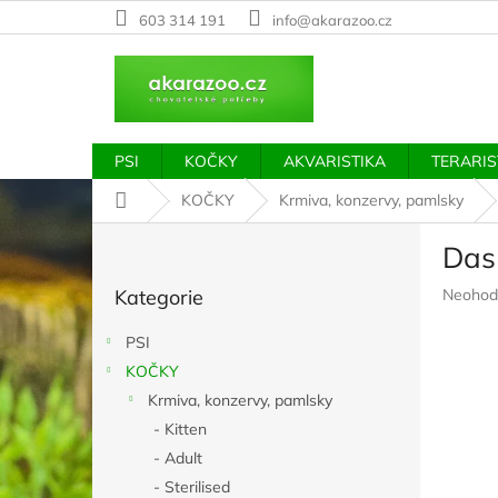
Přejít
603 314 191
info@akarazoo.cz
na
obsah
PSI
KOČKY
AKVARISTIKA
TERARIS
Domů
KOČKY
Krmiva, konzervy, pamlsky
P
Das
o
Přeskočit
s
Průměr
Kategorie
Neohod
kategorie
t
hodnoc
r
produkt
PSI
a
je
KOČKY
n
0,0
z
Krmiva, konzervy, pamlsky
n
5
í
- Kitten
hvězdič
p
- Adult
a
- Sterilised