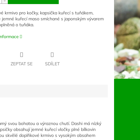
é krmivo pro kočky, kapsička kuřecí s tuňákem,
 jemné kuřecí maso smíchané s japonským vývarem
oplněná o tuňáka.
 informace
ZEPTAT SE
SDÍLET
 známý svou bohatou a výraznou chutí. Dashi má nízký
psičky obsahují jemné kuřecí vločky plné bílkovin
jsou skvělé doplňkové krmivo s vysokým obsahem