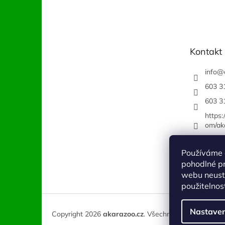
á
p
a
t
Kontakt
í
info
@
603 3
603 3
https
om/ak
Používáme 
pohodlné pr
webu neustá
použitelnos
Nastaven
Copyright 2026
akarazoo.cz
. Všechna práva vyhraze