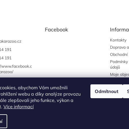
Facebook
Informa
Kontakty
akarazoo.cz
Doprava a
14 191
Obchodní
14 191
Podmínky 
://www.facebook.c
údajů
arazoo/
Moje obje
cookies, abychom Vám umožnili
Odmítnout
ohlížení webu a díky analýze provozu
Náš FACEBOOK
AKČNÍ ZBOŽÍ
Tisíce výdejních míst po celé ČR
le zlepšovali jeho funkce, výkon a
t.
Více informací
í
na.
Upravit nastavení cookies