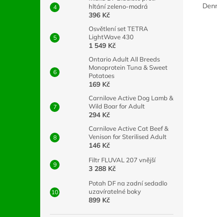
Denn
hltání zeleno-modrá
396 Kč
Osvětlení set TETRA
LightWave 430
1 549 Kč
Ontario Adult All Breeds
Monoprotein Tuna & Sweet
Potatoes
169 Kč
Carnilove Active Dog Lamb &
Wild Boar for Adult
294 Kč
Carnilove Active Cat Beef &
Venison for Sterilised Adult
146 Kč
Filtr FLUVAL 207 vnější
3 288 Kč
Potah DF na zadní sedadlo
uzavíratelné boky
899 Kč