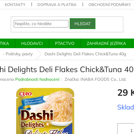
KONTAKTY
DOPRAVA A PLATBA
OBCHODNÍ PODMÍNKY
HLEDAT
TIKA
HLODAVCI
PTACTVO
ZAHRADNÍ JEZÍRKA
- Polévky, pasty
Dashi Delights Deli Flakes Chick&Tuna 40g
hi Delights Deli Flakes Chick&Tuna 4
né
noceno
Podrobnosti hodnocení
Značka:
INABA FOODS Co., Ltd.
ení
29 
u
Měrná
Skla
cena:
ek.