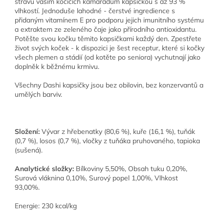
stravu vašim kočičích kamarádům kapsičkou s až 93 %
vlhkostí. Jednoduše lahodné - čerstvé ingredience s
přidaným vitamínem E pro podporu jejich imunitního systému
a extraktem ze zeleného čaje jako přírodního antioxidantu.
Potěšte svou kočku těmito kapsičkami každý den. Zpestřete
život svých koček - k dispozici je šest receptur, které si kočky
všech plemen a stádií (od kotěte po seniora) vychutnají jako
doplněk k běžnému krmivu.
Všechny Dashi kapsičky jsou bez obilovin, bez konzervantů a
umělých barviv.
Složení:
Vývar z hřebenatky (80,6 %), kuře (16,1 %), tuňák
(0,7 %), losos (0,7 %), vločky z tuňáka pruhovaného, tapioka
(sušená).
Analytické složky:
Bílkoviny 5,50%, Obsah tuku 0,20%,
Surová vláknina 0,10%, Surový popel 1,00%, Vlhkost
93,00%.
Energie: 230 kcal/kg