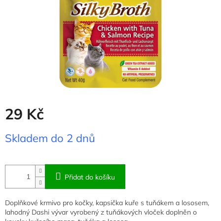
29 Kč
Měrná
Skladem do 2 dnů
cena:
Přidat do košíku
Doplňkové krmivo pro kočky, kapsička kuře s tuňákem a lososem,
lahodný Dashi vývar vyrobený z tuňákových vloček doplněn o