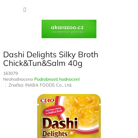
Přejít
na
NÁKU
obsah
KOŠÍK
Dashi Delights Silky Broth
Chick&Tun&Salm 40g
163079
Průměrné
Neohodnoceno
Podrobnosti hodnocení
hodnocení
Značka:
INABA FOODS Co., Ltd.
produktu
je
0,0
z
5
hvězdiček.