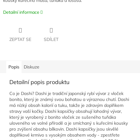
kousky kuřecího masa, tuňáka a lososa.
Detailní informace
ZEPTAT SE
SDÍLET
Popis
Diskuze
Detailní popis produktu
Co je Dashi? Dashi je tradiční japonský rybí vývar z vloček
bonito, který je známý svou bohatou a výraznou chutí. Dashi
má nízký obsah kalorií a tuku, takže je zdravým doplňkem
stravy vaší kočky. Dashi kapsičky obsahují lahodný vývar,
který je vyrobený z bonito vloček ze sušeného tuňáka
uloveného ve volné přírodě a je smíchaný s kuřecími kousky
pro zvýšení obsahu bílkovin. Dashi kapsičky jsou skvělé
doplňkové krmivo s vysokým obsahem vody - zpestřete