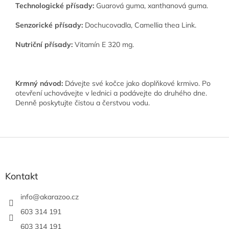
Technologické přísady:
Guarová guma, xanthanová guma.
Senzorické přísady:
Dochucovadla, Camellia thea Link.
Nutriční přísady:
Vitamín E 320 mg.
Krmný návod:
Dávejte své kočce jako doplňkové krmivo. Po
otevření uchovávejte v lednici a podávejte do druhého dne.
Denně poskytujte čistou a čerstvou vodu.
Z
á
p
a
Kontakt
t
í
info
@
akarazoo.cz
603 314 191
603 314 191