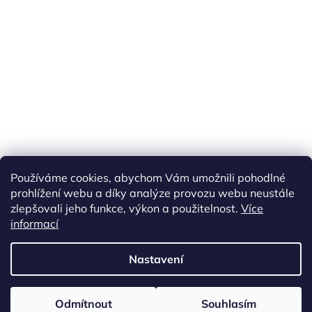
Náš FACEBOOK
AKČNÍ ZBOŽÍ
Používáme cookies, abychom Vám umožnili pohodlné
Tisíce výdejních míst po celé ČR
prohlížení webu a díky analýze provozu webu neustále
zlepšovali jeho funkce, výkon a použitelnost.
Více
informací
Vytvořil Shoptet
Nastavení
Copyright 2026
akarazoo.cz
. Všechna práva vyhrazena.
Upravit
Odmítnout
Souhlasím
nastavení cookies