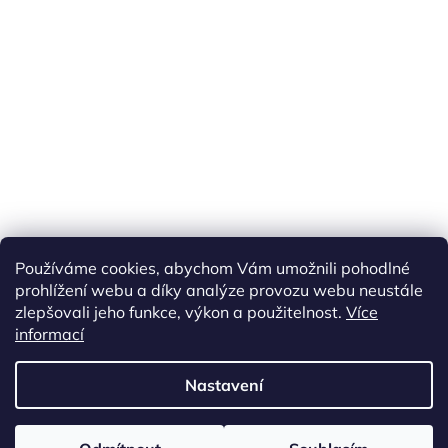
Náš FACEBOOK
AKČNÍ ZBOŽÍ
Používáme cookies, abychom Vám umožnili pohodlné
Tisíce výdejních míst po celé ČR
prohlížení webu a díky analýze provozu webu neustále
zlepšovali jeho funkce, výkon a použitelnost.
Více
informací
Vytvořil Shoptet
Nastavení
Copyright 2026
akarazoo.cz
. Všechna práva vyhrazena.
Upravit