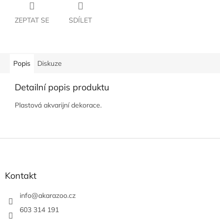
ZEPTAT SE
SDÍLET
Popis
Diskuze
Detailní popis produktu
Plastová akvarijní dekorace.
Z
á
p
a
Kontakt
t
í
info
@
akarazoo.cz
603 314 191