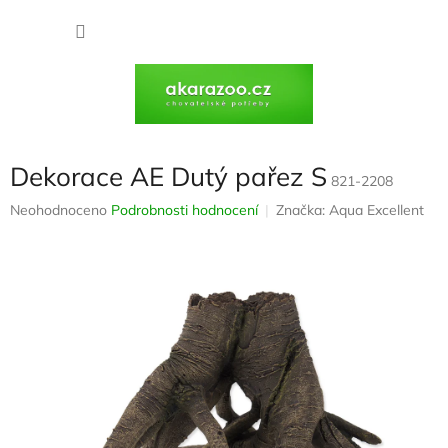
Přejít
na
NÁKU
obsah
KOŠÍK
Dekorace AE Dutý pařez S
821-2208
Průměrné
Neohodnoceno
Podrobnosti hodnocení
Značka:
Aqua Excellent
hodnocení
produktu
je
0,0
z
5
hvězdiček.