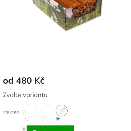
od
480 Kč
Měrná
Zvolte variantu
cena:
Varianta