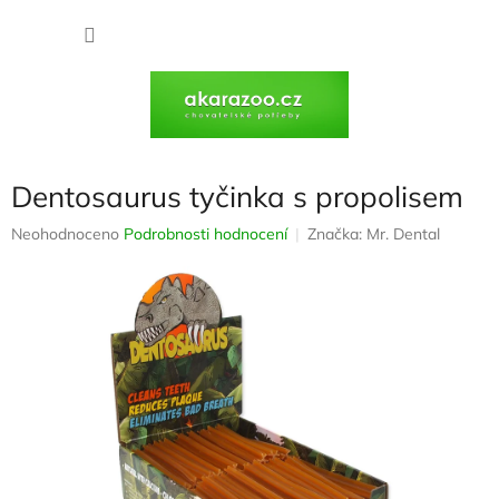
Přejít
na
NÁKU
obsah
KOŠÍK
Dentosaurus tyčinka s propolisem
Průměrné
Neohodnoceno
Podrobnosti hodnocení
Značka:
Mr. Dental
hodnocení
produktu
je
0,0
z
5
hvězdiček.