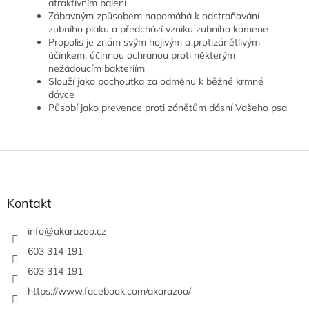
atraktivním balení
Zábavným způsobem napomáhá k odstraňování
zubního plaku a předchází vzniku zubního kamene
Propolis je znám svým hojivým a protizánětlivým
účinkem, účinnou ochranou proti některým
nežádoucím bakteriím
Slouží jako pochoutka za odměnu k běžné krmné
dávce
Působí jako prevence proti zánětům dásní Vašeho psa
Z
á
p
a
Kontakt
t
í
info
@
akarazoo.cz
603 314 191
603 314 191
https://www.facebook.com/akarazoo/