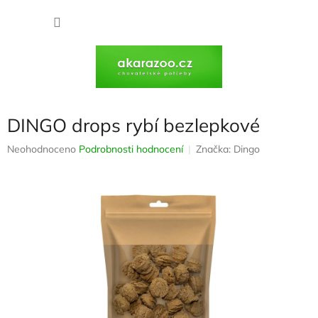
Přejít
na
NÁKU
obsah
KOŠÍK
DINGO drops rybí bezlepkové
Průměrné
Neohodnoceno
Podrobnosti hodnocení
Značka:
Dingo
hodnocení
produktu
je
0,0
z
5
hvězdiček.