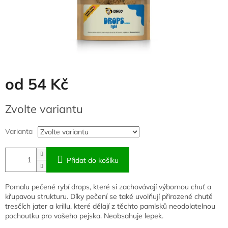
od
54 Kč
Měrná
Zvolte variantu
cena:
Varianta
Přidat do košíku
Pomalu pečené rybí drops, které si zachovávají výbornou chuť a
křupavou strukturu. Díky pečení se také uvolňují přirozené chutě
tresčích jater a krillu, které dělají z těchto pamlsků neodolatelnou
pochoutku pro vašeho pejska. Neobsahuje lepek.