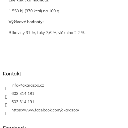
Energetická hodnota:
1 550 kJ (370 kcal) na 100 g
Výživové hodnoty:
Bílkoviny 31 %, tuky 7,6 %, vláknina 2,2 %.
Z
á
p
a
Kontakt
t
í
info
@
akarazoo.cz
603 314 191
603 314 191
https://www.facebook.com/akarazoo/