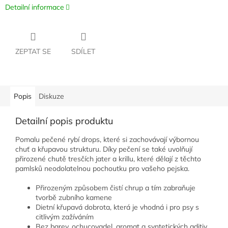
Detailní informace
ZEPTAT SE
SDÍLET
Popis
Diskuze
Detailní popis produktu
Pomalu pečené rybí drops, které si zachovávají výbornou
chuť a křupavou strukturu. Díky pečení se také uvolňují
přirozené chutě tresčích jater a krillu, které dělají z těchto
pamlsků neodolatelnou pochoutku pro vašeho pejska.
Přirozeným způsobem čistí chrup a tím zabraňuje
tvorbě zubního kamene
Dietní křupavá dobrota, která je vhodná i pro psy s
citlivým zažíváním
Bez barev, ochucovadel, aromat a syntetických aditiv