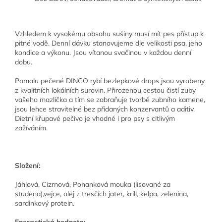
Vzhledem k vysokému obsahu sušiny musí mít pes přístup k
pitné vodě. Denní dávku stanovujeme dle velikosti psa, jeho
kondice a výkonu. Jsou vítanou svačinou v každou denní
dobu.
Pomalu pečené DINGO rybí bezlepkové drops jsou vyrobeny
z kvalitních lokálních surovin. Přirozenou cestou čistí zuby
vašeho mazlíčka a tím se zabraňuje tvorbě zubního kamene,
jsou lehce stravitelné bez přidaných konzervantů a aditiv.
Dietní křupavé pečivo je vhodné i pro psy s citlivým
zažíváním.
Složení:
Jáhlová, Cizrnová, Pohanková mouka (lisované za
studena),vejce, olej z tresčích jater, krill, kelpa, zelenina,
sardinkový protein.