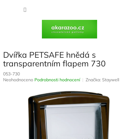
Přejít
na
NÁKU
obsah
KOŠÍK
Dvířka PETSAFE hnědá s
transparentním flapem 730
053-730
Průměrné
Neohodnoceno
Podrobnosti hodnocení
Značka:
Staywell
hodnocení
produktu
je
0,0
z
5
hvězdiček.