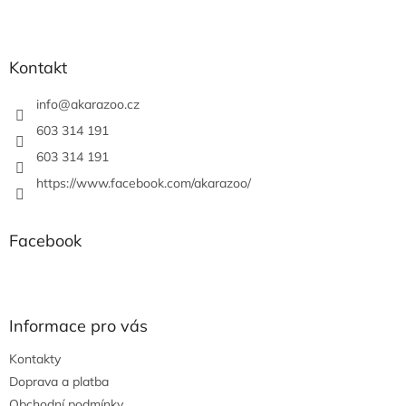
Z
á
p
a
Kontakt
t
í
info
@
akarazoo.cz
603 314 191
603 314 191
https://www.facebook.com/akarazoo/
Facebook
Informace pro vás
Kontakty
Doprava a platba
Obchodní podmínky