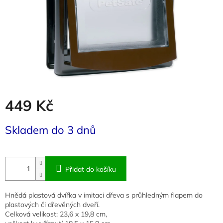
449 Kč
Měrná
Skladem do 3 dnů
cena:
Přidat do košíku
Hnědá plastová dvířka v imitaci dřeva s průhledným flapem do
plastových či dřevěných dveří.
Celková velikost: 23,6 x 19,8 cm,