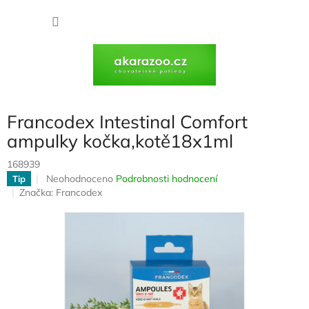
Přejít
na
NÁKU
obsah
KOŠÍK
Francodex Intestinal Comfort
ampulky kočka,kotě18x1ml
168939
Průměrné
Neohodnoceno
Podrobnosti hodnocení
Tip
hodnocení
Značka:
Francodex
produktu
je
0,0
z
5
hvězdiček.