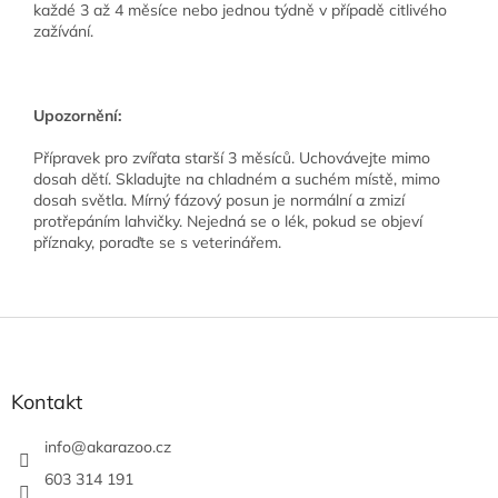
každé 3 až 4 měsíce nebo jednou týdně v případě citlivého
zažívání.
Upozornění:
Přípravek pro zvířata starší 3 měsíců. Uchovávejte mimo
dosah dětí. Skladujte na chladném a suchém místě, mimo
dosah světla. Mírný fázový posun je normální a zmizí
protřepáním lahvičky. Nejedná se o lék, pokud se objeví
příznaky, poraďte se s veterinářem.
Z
á
p
a
Kontakt
t
í
info
@
akarazoo.cz
603 314 191