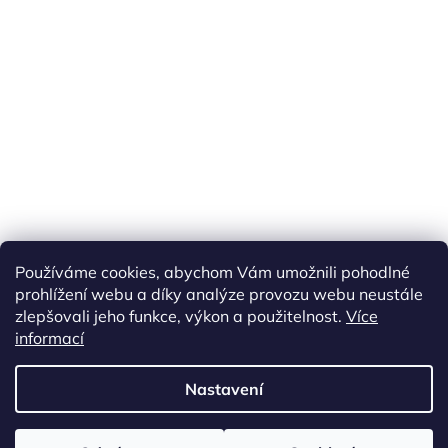
Náš FACEBOOK
AKČNÍ ZBOŽÍ
Používáme cookies, abychom Vám umožnili pohodlné
Tisíce výdejních míst po celé ČR
prohlížení webu a díky analýze provozu webu neustále
zlepšovali jeho funkce, výkon a použitelnost.
Více
informací
Vytvořil Shoptet
Nastavení
Copyright 2026
akarazoo.cz
. Všechna práva vyhrazena.
Upravit