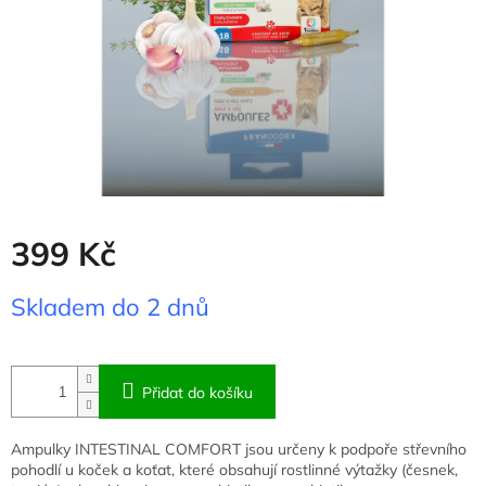
399 Kč
Měrná
Skladem do 2 dnů
cena:
Přidat do košíku
Ampulky INTESTINAL COMFORT jsou určeny k podpoře střevního
pohodlí u koček a koťat, které obsahují rostlinné výtažky (česnek,