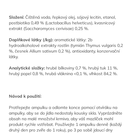
Složení:
Čištěná voda, řepkový olej, sójový lecitin, etanol,
postbiotika 0,49 % (Lactobacillus helveticus), kvasnicový
extrakt (Saccharomyces cerivisae) 0,25 %.
Doplňkové látky (/kg):
aromatické látky:
2b
hydroalkoholové extrakty rostlin (tymián Thymus vulgaris 0,2
%, česnek Allium sativum 0,2 %), antioxidanty, konzervační
látky.
Analytické složky:
hrubé bílkoviny 0,7 %, hrubý tuk 11 %,
hrubý popel 0,8 %, hrubá vláknina <0,1 %, vlhkost 84,2 %.
Návod k použití:
Protřepejte ampulku a odlomte konce pomocí otvíráku na
ampulky, aby se do jídla nedostaly kousky skla. Vyprázdněte
obsah na malé množství krmiva, aby váš mazlíček mohl
produkt rychle vstřebat. Používejte 1 ampulku denně (každý
druhý den pro zvíře do 1 roku), po 3 po sobě jdoucí dny