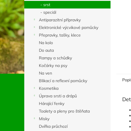
n
- srst
e
- speciál
l
Antiparazitní přípravky
Elektronické výcvikové pomůcky
Přepravky, tašky, klece
Na kolo
Do auta
Rampy a schůdky
Kočárky na psy
Na ven
Popi
Blikací a reflexní pomůcky
Kosmetika
Úprava srsti a drápů
Det
Hárající fenky
Toalety a pleny pro štěňata
Misky
Dvířka průchozí