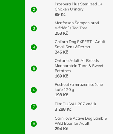
Prospera Plus Sterilized 1+
Chicken Urinary
99 Kč
Menforsan Šampon proti
svědění s Tea Tree
253 Kč
Calibra Dog EXPERT+ Adult
Small Sens.&Derma
246 Kč
Ontario Adult All Breeds
Monoprotein Tuna & Sweet
Potatoes
169 Kč
Pochoutka mrazem sušené
kuře 120 g
198 Kč
Filtr FLUVAL 207 vnější
3 288 Kč
Carnilove Active Dog Lamb &
Wild Boar for Adult
294 Kč