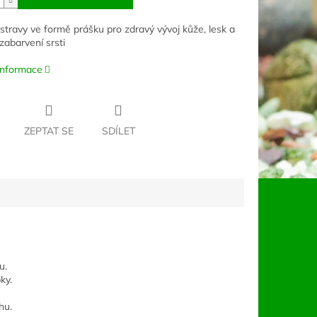
stravy ve formě prášku pro zdravý vývoj kůže, lesk a
zabarvení srsti
 informace
ZEPTAT SE
SDÍLET
u.
ky.
hu.