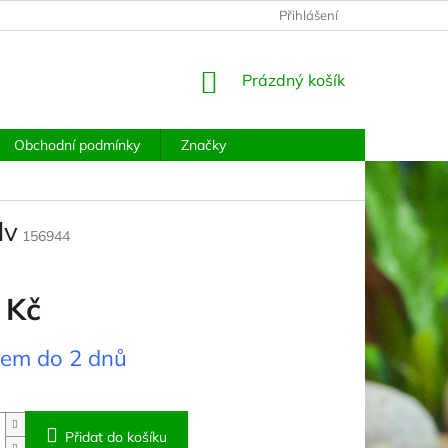
PODMÍNKY OCHRANY OSOBNÍCH ÚDAJŮ
Přihlášení
MOJE OBJEDNÁVKA
NÁKUPNÍ
Prázdný košík
KOŠÍK
Obchodní podmínky
Značky
lv
156944
 Kč
dem do 2 dnů
Přidat do košíku