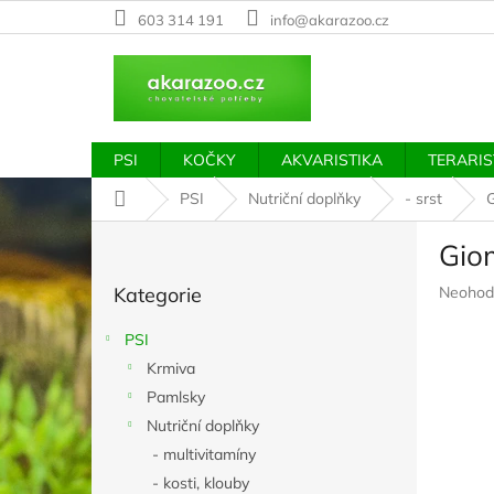
Přejít
603 314 191
info@akarazoo.cz
na
obsah
PSI
KOČKY
AKVARISTIKA
TERARIS
Domů
PSI
Nutriční doplňky
- srst
G
P
Gio
o
Přeskočit
s
Průměr
Kategorie
Neohod
kategorie
t
hodnoc
r
produkt
PSI
a
je
Krmiva
n
0,0
z
Pamlsky
n
5
í
Nutriční doplňky
hvězdič
p
- multivitamíny
a
- kosti, klouby