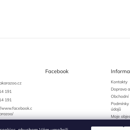
Facebook
Informa
Kontakty
akarazoo.cz
Doprava a
14 191
Obchodní
14 191
Podmínky 
://www.facebook.c
údajů
arazoo/
Moje obje
cookies, abychom Vám umožnili