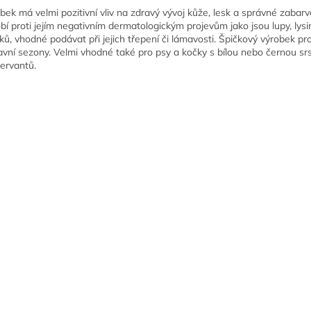
bek má velmi pozitivní vliv na zdravý vývoj kůže, lesk a správné zabarv
bí proti jejím negativním dermatologickým projevům jako jsou lupy, lysin
ků, vhodné podávat při jejich třepení či lámavosti. Špičkový výrobek pr
avní sezony. Velmi vhodné také pro psy a kočky s bílou nebo černou sr
ervantů.