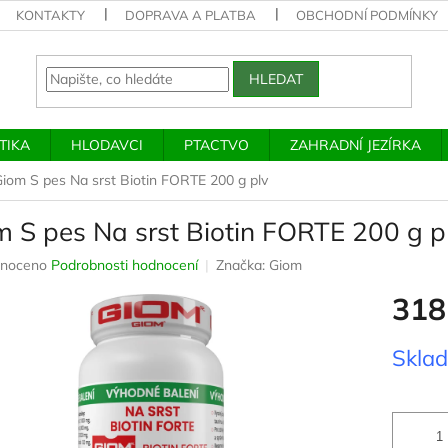
KONTAKTY
DOPRAVA A PLATBA
OBCHODNÍ PODMÍNKY
HLEDAT
TIKA
HLODAVCI
PTACTVO
ZAHRADNÍ JEZÍRKA
iom S pes Na srst Biotin FORTE 200 g plv
m S pes Na srst Biotin FORTE 200 g p
né
noceno
Podrobnosti hodnocení
Značka:
Giom
ení
318
u
Měrná
Skla
cena:
ek.