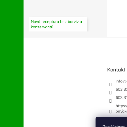
Nová receptura bez barviv a
konzervantů.
Z
á
p
a
t
Kontakt
í
info
@
603 3
603 3
https
om/ak
Používáme 