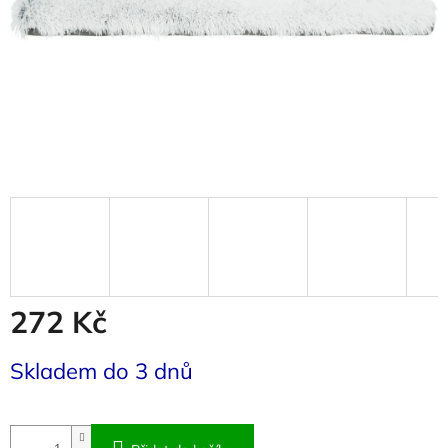
272 Kč
Měrná
Skladem do 3 dnů
cena: