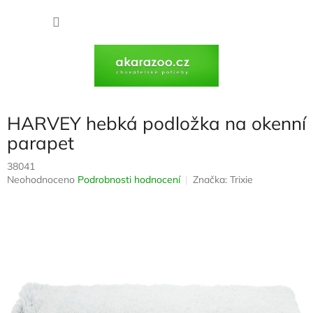
Přejít
na
NÁKU
obsah
KOŠÍK
HARVEY hebká podložka na okenní
parapet
38041
Průměrné
Neohodnoceno
Podrobnosti hodnocení
Značka:
Trixie
hodnocení
produktu
je
0,0
z
5
hvězdiček.