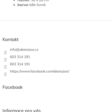
rozměr:
90 x 28 cm
barva:
bílá-černá
Z
á
p
a
Kontakt
t
í
info
@
akarazoo.cz
603 314 191
603 314 191
https://www.facebook.com/akarazoo/
Facebook
Informace pro vás