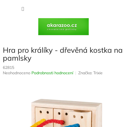
Přejít
na
NÁKU
obsah
KOŠÍK
Hra pro králíky - dřevěná kostka na
pamlsky
62815
Průměrné
Neohodnoceno
Podrobnosti hodnocení
Značka:
Trixie
hodnocení
produktu
je
0,0
z
5
hvězdiček.