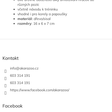
různých pozic
včetně návodu k tréninku
vhodné i pro korely a papoušky
materiál
: dřevo/sisal
rozměry
: 16 x 6 x 7 cm
Z
á
p
a
Kontakt
t
í
info
@
akarazoo.cz
603 314 191
603 314 191
https://www.facebook.com/akarazoo/
Facebook