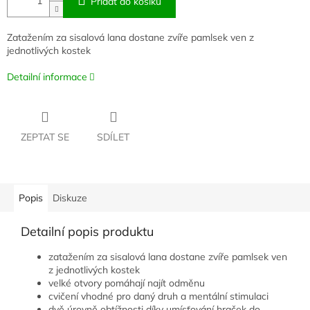
Přidat do košíku
Zatažením za sisalová lana dostane zvíře pamlsek ven z
jednotlivých kostek
Detailní informace
ZEPTAT SE
SDÍLET
Popis
Diskuze
Detailní popis produktu
zatažením za sisalová lana dostane zvíře pamlsek ven
z jednotlivých kostek
velké otvory pomáhají najít odměnu
cvičení vhodné pro daný druh a mentální stimulaci
dvě úrovně obtížnosti díky umísťování hraček do