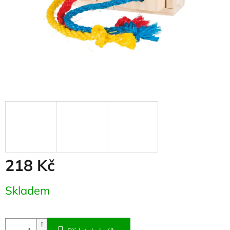
218 Kč
Měrná
Skladem
cena: