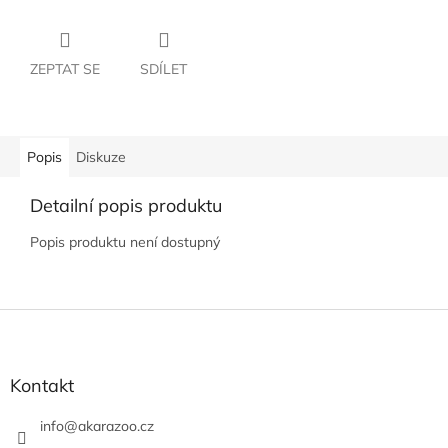
ZEPTAT SE
SDÍLET
Popis
Diskuze
Detailní popis produktu
Popis produktu není dostupný
Z
á
p
a
Kontakt
t
í
info
@
akarazoo.cz