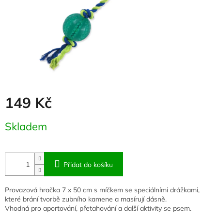
149 Kč
Měrná
Skladem
cena:
Přidat do košíku
Provazová hračka 7 x 50 cm s míčkem se speciálními drážkami,
které brání tvorbě zubního kamene a masírují dásně.
Vhodná pro aportování, přetahování a další aktivity se psem.