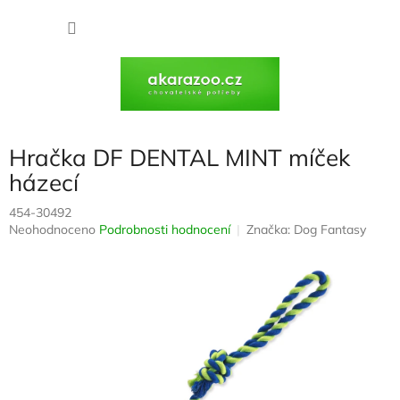
Přejít
na
NÁKU
obsah
KOŠÍK
Hračka DF DENTAL MINT míček
házecí
454-30492
Průměrné
Neohodnoceno
Podrobnosti hodnocení
Značka:
Dog Fantasy
hodnocení
produktu
je
0,0
z
5
hvězdiček.