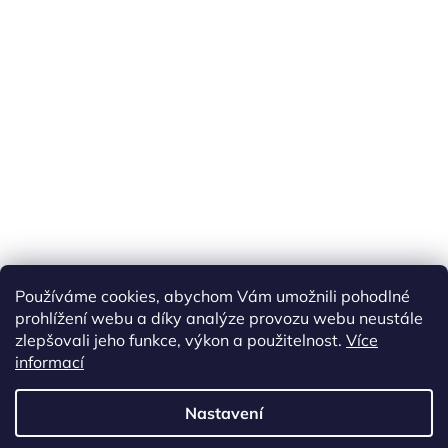
Náš FACEBOOK
AKČNÍ ZBOŽÍ
Používáme cookies, abychom Vám umožnili pohodlné
Tisíce výdejních míst po celé ČR
prohlížení webu a díky analýze provozu webu neustále
zlepšovali jeho funkce, výkon a použitelnost.
Více
informací
Vytvořil Shoptet
Nastavení